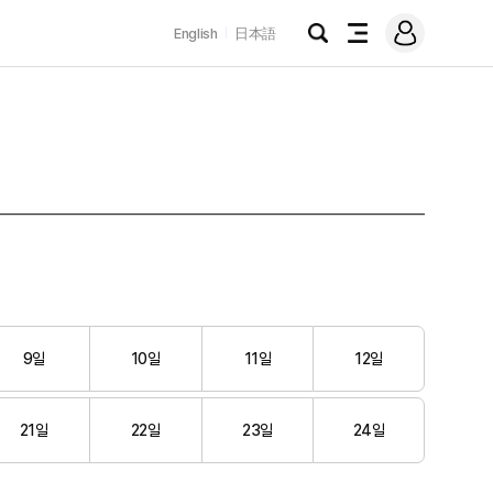
로
English
日本語
그
검
전
인
색
체
메
뉴
9일
10일
11일
12일
21일
22일
23일
24일