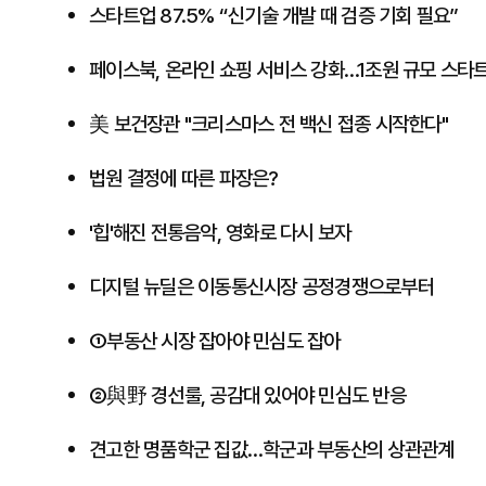
스타트업 87.5% “신기술 개발 때 검증 기회 필요”
페이스북, 온라인 쇼핑 서비스 강화…1조원 규모 스타
美 보건장관 "크리스마스 전 백신 접종 시작한다"
법원 결정에 따른 파장은?
'힙'해진 전통음악, 영화로 다시 보자
디지털 뉴딜은 이동통신시장 공정경쟁으로부터
①부동산 시장 잡아야 민심도 잡아
②與野 경선룰, 공감대 있어야 민심도 반응
견고한 명품학군 집값…학군과 부동산의 상관관계