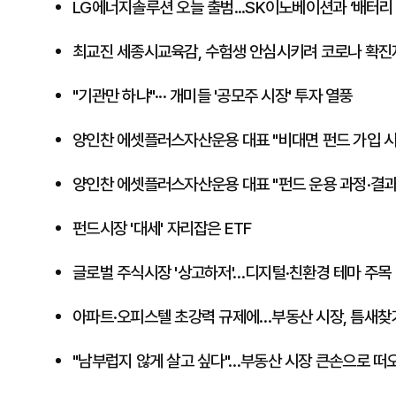
​LG에너지솔루션 오늘 출범...SK이노베이션과 ‘배터리
​최교진 세종시교육감, 수험생 안심시키려 코로나 확진
"기관만 하냐"··· 개미들 '공모주 시장' 투자 열풍
​양인찬 에셋플러스자산운용 대표 "비대면 펀드 가입 시
​양인찬 에셋플러스자산운용 대표 "펀드 운용 과정·결과
​펀드시장 '대세' 자리잡은 ETF
​글로벌 주식시장 '상고하저'…디지털·친환경 테마 주목
아파트·오피스텔 초강력 규제에…부동산 시장, 틈새찾
"남부럽지 않게 살고 싶다"…부동산 시장 큰손으로 떠오