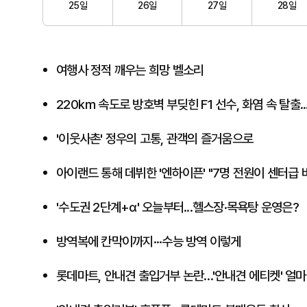
25일
26일
27일
28일
여행사 정적 깨우는 희망 벨소리
220㎞ 속도로 방호벽 부딪힌 F1 선수, 화염 속 탈출.
'이웃사촌' 정우의 고통, 관객의 즐거움으로
아이랜드 통해 데뷔한 '엔하이픈' "7명 전원이 센터급 
'수도권 2단계+α' 오늘부터...헬스장·목욕탕 운영은?
방역복에 칸막이까지···수능 방역 이렇게
롯데마트, 안내견 출입거부 논란…'안내견 에티켓' 얼