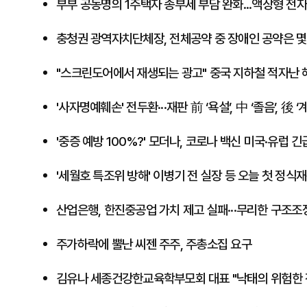
부부 공동명의 1주택자 종부세 부담 완화...액상형 전자
​충청권 광역자치단체장, 전체공약 중 장애인 공약은 몇
"스크린도어에서 재생되는 광고" 중국 지하철 적자난 
'사자명예훼손' 전두환···재판 前 ‘욕설’, 中 ‘졸음’, 後 ‘
'중증 예방 100%?' 모더나, 코로나 백신 미국·유럽 
'세월호 특조위 방해' 이병기 전 실장 등 오늘 첫 정식
산업은행, 한진중공업 가치 제고 실패···무리한 구조조
주가하락에 뿔난 씨젠 주주, 주총소집 요구
​김유나 세종건강한교육학부모회 대표 "낙태의 위험한 