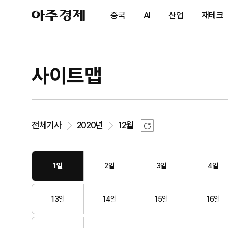
아
중국
AI
산업
재테크
주
경
제
사이트맵
새
전체기사
2020년
12월
로
고
침
1일
2일
3일
4일
13일
14일
15일
16일