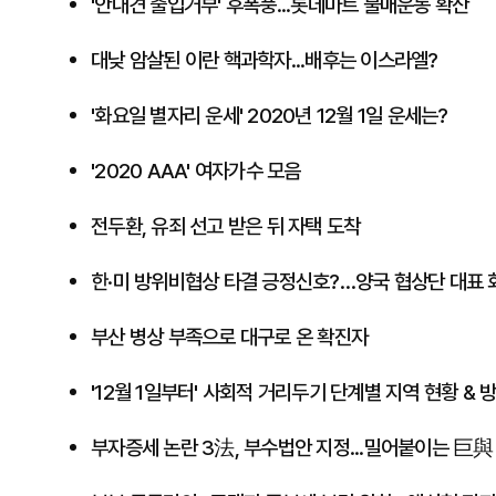
'안내견 출입거부' 후폭풍...롯데마트 불매운동 확산
대낮 암살된 이란 핵과학자...배후는 이스라엘?
'화요일 별자리 운세' 2020년 12월 1일 운세는?
'2020 AAA' 여자가수 모음
전두환, 유죄 선고 받은 뒤 자택 도착
한·미 방위비협상 타결 긍정신호?…양국 협상단 대표
부산 병상 부족으로 대구로 온 확진자
'12월 1일부터' 사회적 거리두기 단계별 지역 현황 &
부자증세 논란 3法, 부수법안 지정...밀어붙이는 巨與