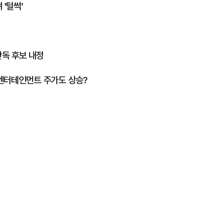
 '털썩'
단독 후보 내정
 엔터테인먼트 주가도 상승?