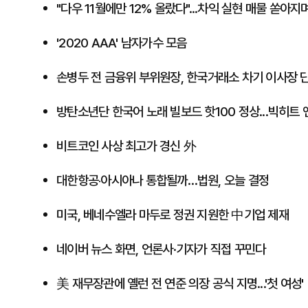
"다우 11월에만 12% 올랐다"...차익 실현 매물 쏟아지며
​'2020 AAA' 남자가수 모음
손병두 전 금융위 부위원장, 한국거래소 차기 이사장 
방탄소년단 한국어 노래 빌보드 핫100 정상...빅히트
비트코인 사상 최고가 경신 外
​대한항공‧아시아나 통합될까…법원, 오늘 결정
미국, 베네수엘라 마두로 정권 지원한 中기업 제재
네이버 뉴스 화면, 언론사·기자가 직접 꾸민다
美 재무장관에 옐런 전 연준 의장 공식 지명...'첫 여성'