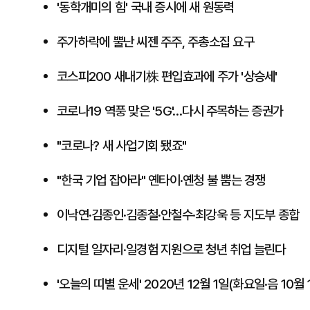
'동학개미의 힘' 국내 증시에 새 원동력
​주가하락에 뿔난 씨젠 주주, 주총소집 요구
코스피200 새내기株 편입효과에 주가 '상승세'
코로나19 역풍 맞은 '5G'…다시 주목하는 증권가
"코로나? 새 사업기회 됐죠"
"한국 기업 잡아라" 옌타이·옌청 불 뿜는 경쟁
이낙연·김종인·김종철·안철수·최강욱 등 지도부 종합
디지털 일자리·일경험 지원으로 청년 취업 늘린다
'오늘의 띠별 운세' 2020년 12월 1일(화요일·음 10월 