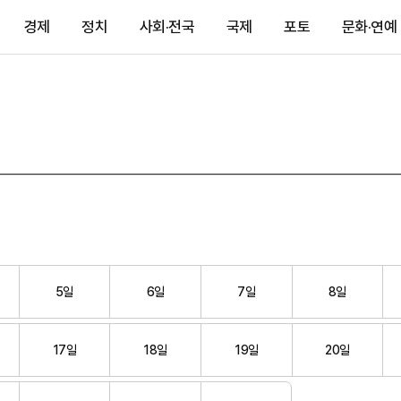
경제
정치
사회·전국
국제
포토
문화·연예
5일
6일
7일
8일
17일
18일
19일
20일