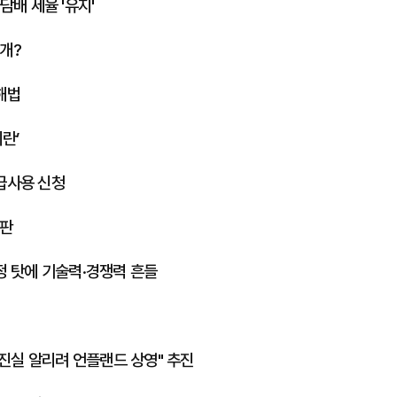
담배 세율 '유지'
개?
해법
계란’
긴급사용 신청
재판
정 탓에 기술력·경쟁력 흔들
진실 알리려 언플랜드 상영" 추진