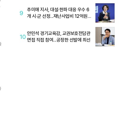
추미애 지사, 대설·한파 대응 우수 6
광
9
개 시·군 선정...재난사업비 12억원
지원
안민석 경기교육감, 교권보호전담관
10
면접 직접 참여...공정한 선발에 최선
을
었
을
있