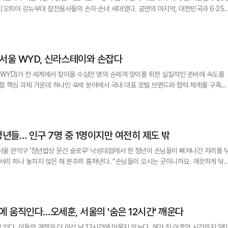
대 참전용사들의 손자·손녀 세대였다. 공연의 마지막, 대한민국과 6·25전
의 빛기둥이 광장을 환하게 밝혔다. 76년 전 전장에서 맺어진 인연은 음악이 되고, 빛이
되고, 미래세대의 우정으로 다시 살아났다. 서울 광화문광장의 '감사의 정원'이 단순한 추모공간을 넘어
…서울 WYD, 신라스테이와 손잡다
(WYD)가 전 세계에서 찾아올 수십만 명의 순례객 맞이를 위한 실질적인 준비에 속도를
우할 핵심 과제 가운데 하나인 숙박 분야에서 국내 대표 호텔 브랜드와 협력 체계를 구축하
년대회 조직위(위원장 정순택 대주교)는 지난 30
프리미엄 비즈니스호텔 브랜드인 신라스테이와 숙박 및 연회 운영을 위한 업무협약
(MOU)을 체결했다고 31일 밝혔다. 이
경계지능' 청년들… 인구 7명 중 1명이지만 여전히 제도 밖
 서울 관악구 ‘청년밥상 문간 슬로우’ 낙성대점에서 한 청년이 손님들이 빠져나간 자리를 
않은 채 분주히 훔쳐낸다. “손님들이 오시는 곳이니까요. 깨끗하게 닦아
 행거에 걸었다. 여느 아르바이트생과 다를 바 없어 보이지만 지우씨와 주방에서 일하는 두 명의 다른 청년
밤에 움직인다…오세훈, 서울의 '숨은 12시간' 깨운다
있다. 이들의 경쟁은 더 이상 낮 12시간에 머물지 않는다. 해가 진 이후의 시간까지 얼