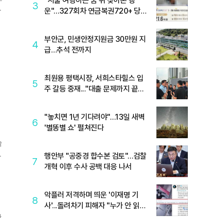
"서울 여행하는 꿈 뒤 찾아온 행
3
운"…327회차 연금복권720+ 당첨
번호조회 주목
부안군, 민생안정지원금 30만원 지
4
급…추석 전까지
최원용 평택시장, 서희스타힐스 입
5
주 갈등 중재..."대출 문제까지 끝까
지 살필 것"
"놓치면 1년 기다려야"…13일 새벽
6
'별똥별 쇼' 펼쳐진다
닦
행안부 "공중경 합수본 검토"…검찰
7
개혁 이후 수사 공백 대응 나서
악플러 저격하며 띄운 '이재명 기
8
사'...돌려차기 피해자 "누가 안 읽었
나 보라"
마