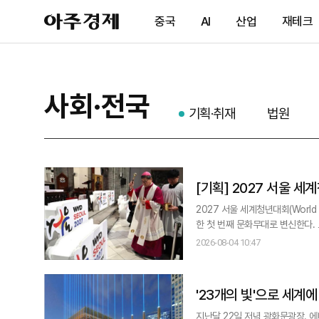
아
중국
AI
산업
재테크
주
경
제
사회·전국
기획·취재
법원
[기획] 2027 서울 세계청년대회 D-1년…서울 한복판에서 만나는 '가톨릭 문화의 모든
것'
2027 서울 세계청년대회(World
한 첫 번째 문화무대로 변신한다. 오는 8~9일 덕수궁 돌담길 일대에서 열리는 '2026 가톨릭문화박람회'는 단순한 종교행
사가 아니다. 가톨릭 신자뿐 아니
2026-08-04 10:47
2027 서울 세계청년대회를 미리
출발점이라는
'23개의 빛'으로 세계
지난달 22일 저녁 광화문광장. 에