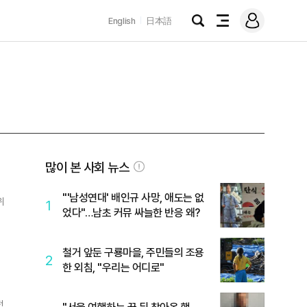
로
English
日本語
그
검
전
인
색
체
메
뉴
많이 본 사회 뉴스
"'남성연대' 배인규 사망, 애도는 없
위
1
었다"…남초 커뮤 싸늘한 반응 왜?
철거 앞둔 구룡마을, 주민들의 조용
2
한 외침, "우리는 어디로"
전