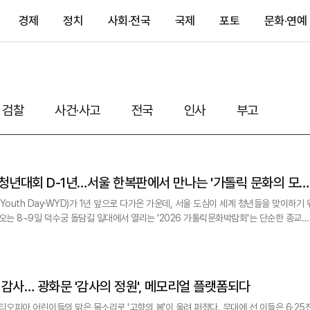
경제
정치
사회·전국
국제
포토
문화·연예
검찰
사건·사고
전국
인사
부고
 Youth Day·WYD)가 1년 앞으로 다가온 가운데, 서울 도심이 세계 청년들을 맞이하기 
라 일반 시민과 외국인 관광객까지 누구나 무료로 참여할 수 있는 참여형 문화축제다.
 체험하고 공감하는 '예행연습'이자, 한국 가톨릭의 역사와 영성, 문화를 세계에 소개하는
에 감사… 광화문 '감사의 정원', 메모리얼 플랫폼되다
티오피아 어린이들의 맑은 목소리로 '고향의 봄'이 울려 퍼졌다. 무대에 선 이들은 6·25