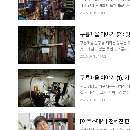
나 생산과 소비를 만들어내느냐가 도시 경쟁력을 
이 밤에 움직인다. 시드니는 '24
2026-07-19 09:00
구룡마을 이야기 (2):
구룡마을 입구를 지키는 망루는 지금
뼛속에 담고 있는 듯한 구조물이다. 우리는 그 망루를 지나 비포장 도로를 몇 분간 오른 끝에, 처음으로 마을 안으로
수 있었다: 자갈 틈으로 잡초가 무
2026-07-15 11:02
다. 전날 비가 온 탓인지 공기는 눅눅하고 무거웠고, 사람들을 집 안에만 머물게 할 법한 그런 더위였다. 이렇게 우리는 서울
의 마지막
구룡마을 이야기 (1):
서울 강남을 가로지르는 6차선 대
실어 나르는, 그저 또 하나의 분주
각을 던지지 않는다. 그러나 대한민국에서 이만큼 극명하게 서로 다른 두 경제 현실을 갈라놓는 도로는 흔치 않다. 한쪽에는
2026-07-15 11:00
3.3제곱미터당 2억 원을 훌쩍 넘
으며, 이 붐은 반
[아주초대석] 전혜진 한양사이버대 호텔외식경영학과 학과장, 팝업스토어 연구로 '최
우수논문상'…"화려함보
전혜진 한양사이버대학교 호텔외