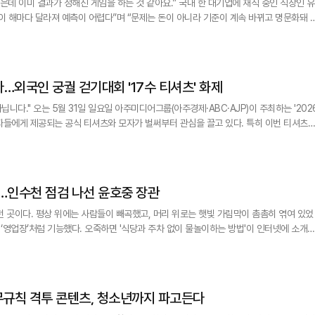
가 정해진 게임을 하는 것 같아요.” 국내 한 대기업에 재직 중인 직장인 유
기준이 해마다 달라져 예측이 어렵다”며 “문제는 돈이 아니라 기준이 계속 바뀌고 명문화돼 
실적 행진을 이어가는 가운데, 기업 현장에서는 성과급과 보상 체계를 둘러싼 갈등도 갈수록 거세지고 있다. 미국
…외국인 궁궐 걷기대회 '17수 티셔츠' 화제
AJP)이 주최하는 '2026
자들에게 제공되는 공식 티셔츠와 모자가 벌써부터 관심을 끌고 있다. 특히 이번 티셔츠
 얇은 저가형 제품이 아니라, 국내 의류시장에서도 품질을 인정받는 '17수 프리미엄 원
적용한 것이 특징이다. 원단에서 말하는 '수(手)'는 실의 굵기를 뜻한다. 숫자가 낮을수록
…인수천 점검 나선 윤호중 장관
던 곳이다. 평상 위에는 사람들이 빼곡했고, 머리 위로는 햇빛 가림막이 촘촘히 엮여 있었
 ‘영업장’처럼 기능했다. 오죽하면 '식당과 주차 없이 물놀이하는 방법'이 인터넷에 소개
져 있었다. 다만 완전히 끝난 상태는 아니었다. 윤 장관의 시선은 자연스럽게 철거 중인 현장으로 향했다. 평상과 천
무규칙 격투 콘텐츠, 청소년까지 파고든다