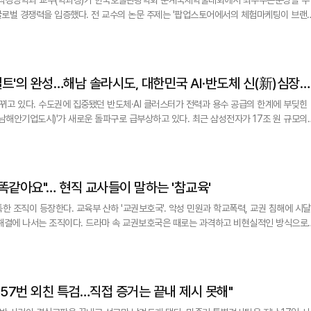
글로벌 경쟁력을 입증했다. 전 교수의 논문 주제는 '팝업스토어에서의 체험마케팅이 브랜
'이다. 전 교수는 국내 최초 미식산업 최고경영자과정인 GGCIA(글로벌 미식문화산업 
하며, GGCIA는 한양사이버대 평생교육원 주관으로 최근 2기 모집에도 나섰다. 팝업
고 있다. 수도권에 집중됐던 반도체·AI 클러스터가 전력과 용수 공급의 한계에 부딪힌
서남해안기업도시)'가 새로운 돌파구로 급부상하고 있다. 최근 삼성전자가 17조 원 규모의
며, 솔라시도는 단순한 간척지를 넘어 대한민국의 글로벌 AI G3 도약을 이끌 핵심 거점
리매김할 전망이다. 솔라시도의 가장 큰 경쟁력은 첨단산업의 필수 조건인 '전력'과 '용수', 그리고 대규모 
똑같아요"… 현직 교사들이 말하는 '참교육'
한 조직이 등장한다. 교육부 산하 '교권보호국'. 악성 민원과 학교폭력, 교권 침해에 시달
 해결에 나서는 조직이다. 드라마 속 교권보호국은 때로는 과격하고 비현실적인 방식으로
작 시청자들의 공감을 산 것은 통쾌한 응징 장면이 아니었다. "선생님들과 함께 싸워주겠
 57번 외친 특검…직접 증거는 끝내 제시 못해"