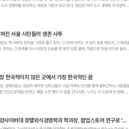
좌우하는 새로운 기준이 되고 있다. 런던은 이미 도시 경제의 약 4분의 1
시간 경제 전략'을 국가 차원에서 추진하고 있으며, 싱가포르는 심야 문화·관광을 국가 관
전략과 연결했다. 도쿄 역시 밤늦게까지 이어지는 공연과 쇼핑, 음식 문화로 세계 관광객의 체류 시간을 늘리고 있다. 이
 잊혀진 서울 시민들의 생존 사투
도 옛 시위의 흔적을 그대로 품고 있다. 그 안에 아무도 서 있지 않을 때조차, 그 함성
 들어설
성하게 자라, 마치 몇 년째 차 한 대 드나들지 않은 것처럼 보이는 버려진 공영 주차장이
 가장 한국적이지 않은 곳에서 가장 한국적인 꿈
로, 양재대로는 강남의 화려한 오피스텔과 고급 아파트 단지를 향해 출퇴근하는 사람들
한 간선도로처럼 보인다. 매일 수천 명이 이 길을 건너지만, 누구도 이 도로에 두 번째 생
는 가격에 거래되는 아파트 단지가 서 있다. 그 가치는 인공지능 붐과 함께 계속 치솟고 
다 브랜드 감성이 핵심"
식경영학과 교수(학과장)가 한국호텔관광학회 춘계국제학술대회에서 최우수논문상을 수