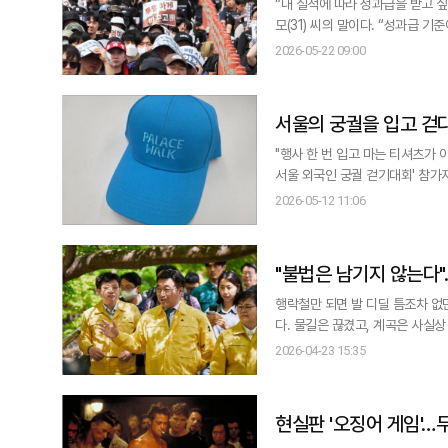
“내 실적에 따라 성과급을 받고 싶은데 이미 결과
모(31) 씨의 말이다. “성과급 
지 않는다는 점”이라고 말했다. AI 반도체 호황에 힘입어 국내 반도체 산업을 이끄는 삼성전자와 SK하이닉스가 사상 최대
2026-05-22 09:00
서울의 궁궐을 입고 걷다
"행사 한 번 입고 마는 티셔츠가 아닙니다." 오는 5월 31일 일요일 아주미디어그룹(아주경제·ABC·
서울 외국인 궁궐 걷기대회' 참가
일반 행사장에서 흔히 볼 수 있는
2026-05-12 11:06
단'을 
"불법은 남기지 않는다"
행락철만 되면 발 디딜 틈조차 없
다. 물길은 끊겼고, 계곡은 사실상
정도일까. 23일 오전, 서울 강북구 우이동 인수천. 윤호중 행정안전부 장관이 계곡 입구에 도착했을 때, 풍경은 분명히 달라
2026-04-23 15:35
현실판 '오징어 게임'…