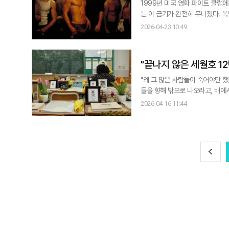
1999년 미국 영화 파이트 클럽에
는 이 금기가 완전히 무너졌다. 
로 소비되고 있다. 유튜브와 텔레그램과 같은 SNS, 각종 라이브 스트리밍 플랫폼을 중심으로 ‘격투 콘텐츠’가 빠르게 확산
2026-04-23 10:49
되고 있다. 스포츠와 폭력의 경계
릭
"끝나지 않은 세월호 12
"왜 그 많은 사람들이 죽어야만 했
들을 향해 밖으로 나오라고, 배에서 뛰어내리라고 
씨의 삶을 지배해왔다. 정신 건강에서 ‘종결(closure)’의 중요성은 아무리 강조해도 지나치지 않다. 종결이 없으면 우리는
2026-04-16 11:44
쉽게 반추의 고리에 갇힌다. 과거를
전
이