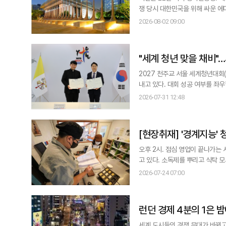
쟁 당시 대한민국을 위해 싸운 에디오피아 강뉴부
쟁 참전 22개국을 상징하는 23개
2026-08-02 09:00
"세계 청년 맞을 채비"
2027 천주교 서울 세계청년대회
내고 있다. 대회 성공 여부를 좌
면서 국제행사 운영 기반을 하나씩 갖춰가는 모습이다. 2027 서울 세계청
2026-07-31 12:48
일 서울대교구청에서 호텔신라의 
[현장취재] '
오후 2시. 점심 영업이 끝나가는
고 있다. 소독제를 뿌리고 식탁 모서리 하나 놓치지 
야 마음이 편해요.” 김지우씨(27)는 곁눈질로 손님들의 식사 상황을 살피며 주문을 주방에 전달하고, 사용한 앞치마도 꼼꼼
2026-07-24 07:00
히 정리해
런던 경제 4분의 1은 
세계 도시들의 경쟁 무대가 바뀌고 