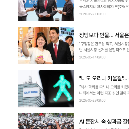
오세훈 서울시장의 정치자금법 위반
울중앙지법 형사합의22부(조형우 
구형했다. -결심공판을 지배한 이름, 명태균 그러나 이날 법정에서 관심을 모은 것은 구형량보다 특검의 입증 방식이었다.
2026-06-21 09:00
특검은 최후 의견 진술 과정에서 
계에서 작성된 피의
정당보다 인물… 서울은
"구청장은 민주당 찍고, 서울시장은 오세훈 찍었습니다." 서울 관악구 신
번 서울시장 선거를 본질적으로 압축시켰다. 그는 "정치를 솔직히 별로 믿지 않는다"면서도 
다. 서울은 그래도 조금씩 편해졌
2026-06-14 09:00
"나도 오리나 키울걸"…
“박사 학위를 따느니 오리를 키웠어야 했다
니티에서는 이런 자조 섞인 말이 퍼
억원대 성과급을 받는 반면, 적자
2026-05-29 08:00
다. 이씨는 “요즘은 ‘오리 키
AI 돈잔치 속 성과급 갈