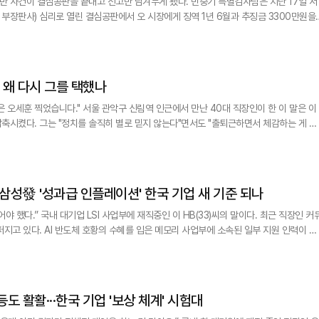
 사건이 결심공판을 끝내고 선고만 남겨두게 됐다. 민중기 특별검사팀은 지난 17일 서
부장판사) 심리로 열린 결심공판에서 오 시장에게 징역 1년 6월과 추징금 3300만원을
'명태균'이라는 이름을 57차례 언급하며 공소사실의 핵심 근거로 제시했다. 검찰 수사 단
 왜 다시 그를 택했나
림역 인근에서 만난 40대 직장인이 한 이 말은 이
"출퇴근하면서 체감하는 게 있
다고 느꼈다"고 했다. 정치 성향과는 별개로 서울시장만큼은 다른 기준으로 판단했다는 
이다. 노원구에 사는 한 50대 여성 자영업자도 비슷한 말을 했다. "정당은 마음에 안 들어도 시장은
 삼성發 '성과급 인플레이션' 한국 기업 새 기준 되나
.” 국내 대기업 LSI 사업부에 재직중인 이 HB(33)씨의 말이다. 최근 직장인 커뮤
지고 있다. AI 반도체 호황의 수혜를 입은 메모리 사업부에 소속된 일부 지원 인력이 수
를 내는 시스템LSI·파운드리 사업부의 박사급 연구원들은 훨씬 적은 보상을 받게 되면서
우는 사람도 반도체 사업부 소속이라는 이유로 4억~5억원대 성과급을 받는다는 말이
등도 활활···한국 기업 '보상 체계' 시험대