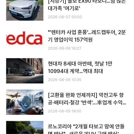
[시승기] 볼보 EX90 타보니…짐 많은
대가족 '여기로'
2026-08-07 00:00
"'렌터카 사업 훈풍'…레드캡투어, 2분
기 영업이익 157억원
2026-08-06 16:27
현대차 8세대 아반떼, 첫날 1만
10994대 계약…역대 최대
2026-08-06 10:35
[고환율 완화 언제까지] 악전고투 항
공·배터리·철강 '반색'...車업계 수익성
악화
2026-08-05 18:00
르노코리아 "2개월 타보고 맘에 안들
면 반납"…새로운 'SUV 구매 방식' 호