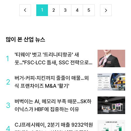
1
다
2
3
4
5
이
음
많이 본 산업 뉴스
'티웨이' 벗고 '트리니티항공' 새
1
옷…"FSC·LCC 틈새, SSC 전략으로
공략"
버거·커피·치킨까지 줄줄이 매물…외
2
식 프랜차이즈 M&A '활기'
버벅이는 AI, 메모리 부족 때문…SK하
3
이닉스가 HBF에 집중하는 이유
CJ프레시웨이, 2분기 매출 9232억원
4