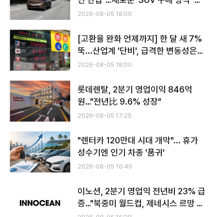
응
2026-08-05 18:00
[고환율 완화 언제까지] 한 달 새 7%
뚝...산업계 '단비', 급격한 변동성은
'리스크'
2026-08-05 18:00
롯데렌탈, 2분기 영업이익 846억
원…"전년比 9.6% 성장"
2026-08-05 17:25
"렌터카 120만대 시대 개막"... 휴가
성수기엔 인기 차종 '품귀'
2026-08-05 16:40
이노션, 2분기 영업익 전년비 23% 급
증…"북중미 월드컵, 제네시스 르망 효
과"