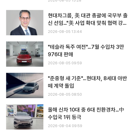
2026-08-05 15:28
현대차그룹, 美 대관 총괄에 국무부 출
신 선임…"美 사업 확대 맞춰 협력 강
화"
2026-08-05 13:44
"테슬라 독주 여전"…7월 수입차 3만
976대 판매
2026-08-05 09:59
"준중형 새 기준"…현대차, 8세대 아반
떼 계약 돌입
2026-08-05 08:50
올해 신차 10대 중 6대 친환경차…中
수입국 1위 등극
2026-08-04 09:59
전