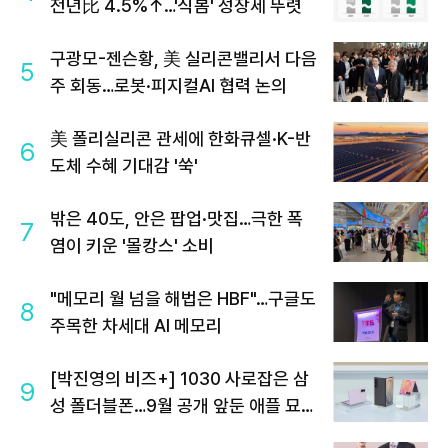
전년比 4.5%↑…'식봄' 성장세 뚜렷
구광모-젠슨황, 美 실리콘밸리서 다음
5
주 회동…로봇·피지컬AI 협력 논의
美 폴리실리콘 관세에 한화큐셀·K-반
6
도체 수혜 기대감 '쑥'
밖은 40도, 안은 팝업·맛집…극한 폭
7
염이 키운 '몰캉스' 소비
"메모리 월 넘을 해법은 HBF"…구글도
8
주목한 차세대 AI 메모리
[박진영의 비즈+] 1030 사로잡은 삼
9
성 폴더블폰…9월 공개 앞둔 애플 묘수
는