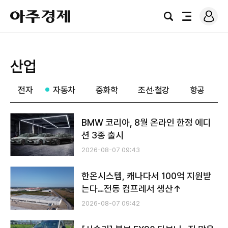
로
아
그
검
전
주
인
색
체
경
메
제
뉴
산업
전자
자동차
중화학
조선·철강
항공
BMW 코리아, 8월 온라인 한정 에디
션 3종 출시
2026-08-07 09:43
한온시스템, 캐나다서 100억 지원받
는다…전동 컴프레서 생산↑
2026-08-07 09:42