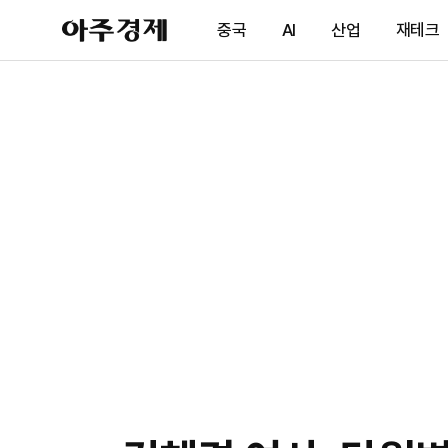
아
중국
AI
산업
재테크
주
경
제