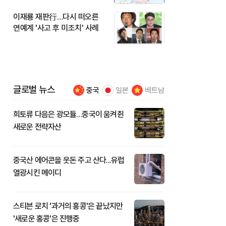
이재룡 재판行…다시 떠오른
연예계 '사고 후 미조치' 사례
글로벌 뉴스
중국
일본
베트남
희토류 다음은 광모듈…중국이 움켜쥔
새로운 전략자산
중국산 에어콘을 웃돈 주고 산다...유럽
열광시킨 메이디
스티븐 로치 '과거의 홍콩'은 끝났지만
'새로운 홍콩'은 진행중