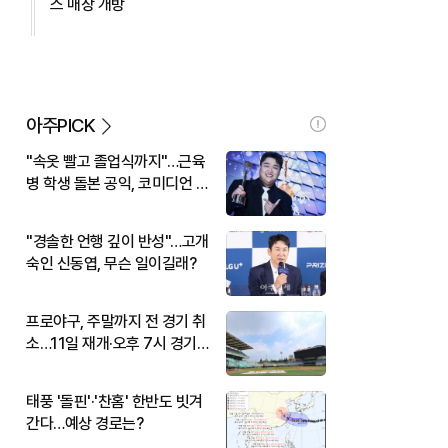
스 매장 개방
아주PICK
"속옷 빨고 졸업식까지"…근육
병 학생 돌본 공익, 코미디언 김
규원이었다
"경솔한 언행 깊이 반성"…고개
숙인 신동엽, 무슨 일이길래?
프로야구, 주말까지 전 경기 취
소…11일 재개·오후 7시 경기
시작
태풍 '돌핀'·'찬홈' 한반도 빗겨
간다…예상 경로는?