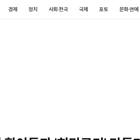
경제
정치
사회·전국
국제
포토
문화·연예