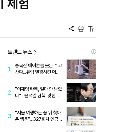
기 체험
공
프
텍
유
린
스
트
트
크
기
트렌드 뉴스
중국산 에어콘을 웃돈 주고
1
산다...유럽 열광시킨 메이
디
"이재명 탄핵, 얼마 안 남았
2
다"...'윤석열 탄핵' 맞힌 무
당, '성지글' 등장
"서울 여행하는 꿈 뒤 찾아
3
온 행운"…327회차 연금
복권720+ 당첨번호조회