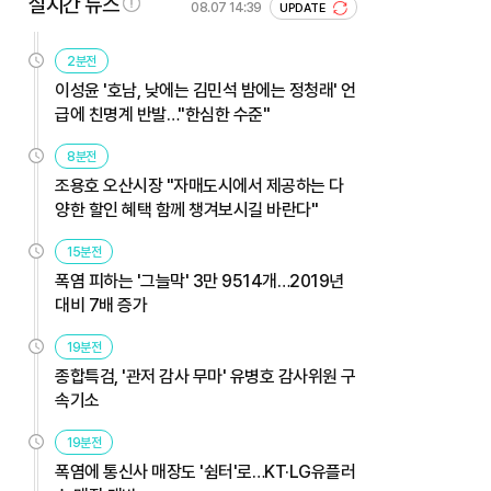
실시간 뉴스
08.07 14:39
UPDATE
2분전
이성윤 '호남, 낮에는 김민석 밤에는 정청래' 언
급에 친명계 반발…"한심한 수준"
8분전
조용호 오산시장 "자매도시에서 제공하는 다
양한 할인 혜택 함께 챙겨보시길 바란다"
15분전
폭염 피하는 '그늘막' 3만 9514개…2019년
대비 7배 증가
19분전
종합특검, '관저 감사 무마' 유병호 감사위원 구
속기소
19분전
폭염에 통신사 매장도 '쉼터'로…KT·LG유플러