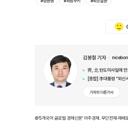
#당원병
#희망쿠키
#희소질환
김봉철 기자
nicebo
靑, 北 탄도미사일에 안
[종합] 李대통령 "외신
기자의 다른기사
©'5개국어 글로벌 경제신문' 아주경제. 무단전재·재배