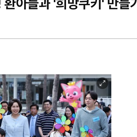
 환아들과 '희망쿠키' 만들
이
미
지
확
대