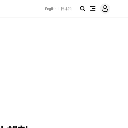
로
English
日本語
그
검
전
인
색
체
메
뉴