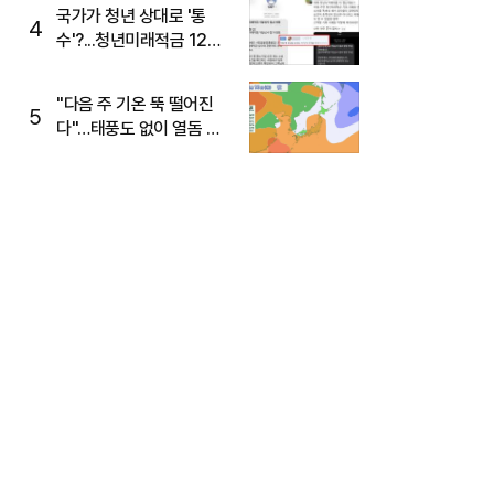
주목
국가가 청년 상대로 '통
4
수'?...청년미래적금 12%
준다더니 "응, 오류야"
"다음 주 기온 뚝 떨어진
5
다"…태풍도 없이 열돔 박
살 낸 '이것'