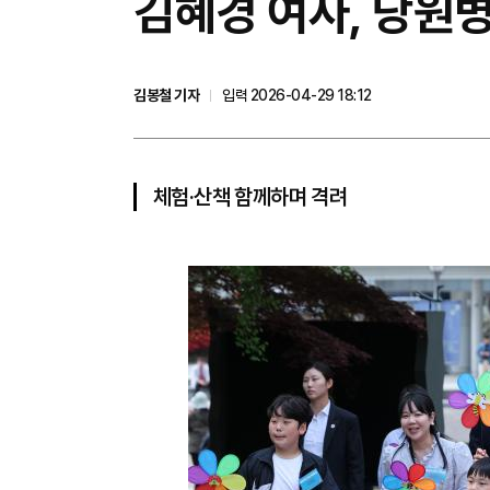
김혜경 여사, 당원병
김봉철 기자
입력 2026-04-29 18:12
체험·산책 함께하며 격려