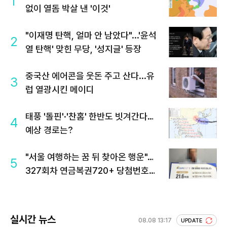
1
없이 열돔 박살 낸 '이것'
"이재명 탄핵, 얼마 안 남았다"...'윤석
2
열 탄핵' 맞힌 무당, '성지글' 등장
중국산 에어콘을 웃돈 주고 산다...유
3
럽 열광시킨 메이디
태풍 '돌핀'·'찬홈' 한반도 빗겨간다…
4
예상 경로는?
"서울 여행하는 꿈 뒤 찾아온 행운"…
5
327회차 연금복권720+ 당첨번호조
회 주목
실시간 뉴스
08.08 13:17
UPDATE