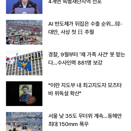
4개면 특별재난지역 선포
AI 반도체가 뒤집은 수출 순위…韓·
대만, 사상 첫 日 추월
경찰, 9월부터 '제 가족 사건' 못 맡는
다…수사인력 881명 보강
"이란 지도부 내 최고지도자 모즈타
바 위독설 확산"
서울 낮 35도 무더위 계속…동해안
최대 150㎜ 폭우