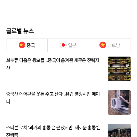
글로벌 뉴스
중국
일본
베트남
희토류 다음은 광모듈…중국이 움켜쥔 새로운 전략자
산
중국산 에어콘을 웃돈 주고 산다...유럽 열광시킨 메이
디
스티븐 로치 '과거의 홍콩'은 끝났지만 '새로운 홍콩'은
진행중