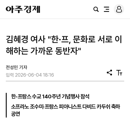
로
아
그
검
전
주
인
색
체
경
메
제
뉴
김혜경 여사 "한·프, 문화로 서로 이
해하는 가까운 동반자"
전성민 기자
공
텍
입력 2026-06-04 18:16
유
스
트
크
기
한-프랑스 수교 140주년 기념행사 참석
소프라노 조수미·프랑스 피아니스트 다비드 카두쉬 축하
공연