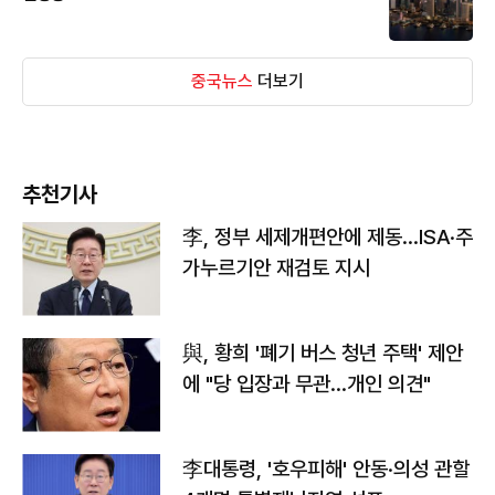
중국뉴스
더보기
추천기사
李, 정부 세제개편안에 제동…ISA·주
가누르기안 재검토 지시
與, 황희 '폐기 버스 청년 주택' 제안
에 "당 입장과 무관…개인 의견"
李대통령, '호우피해' 안동·의성 관할