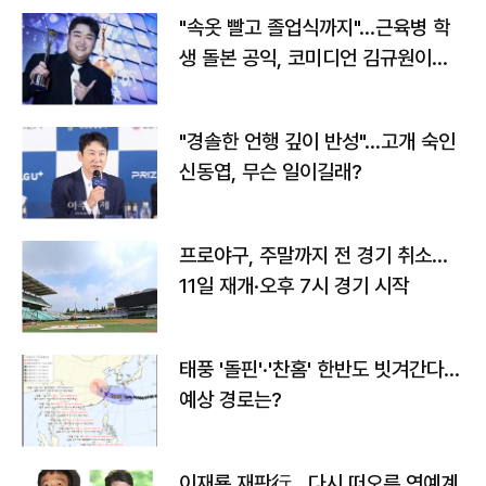
"속옷 빨고 졸업식까지"…근육병 학
생 돌본 공익, 코미디언 김규원이었
다
"경솔한 언행 깊이 반성"…고개 숙인
신동엽, 무슨 일이길래?
프로야구, 주말까지 전 경기 취소…
11일 재개·오후 7시 경기 시작
태풍 '돌핀'·'찬홈' 한반도 빗겨간다…
예상 경로는?
이재룡 재판行…다시 떠오른 연예계