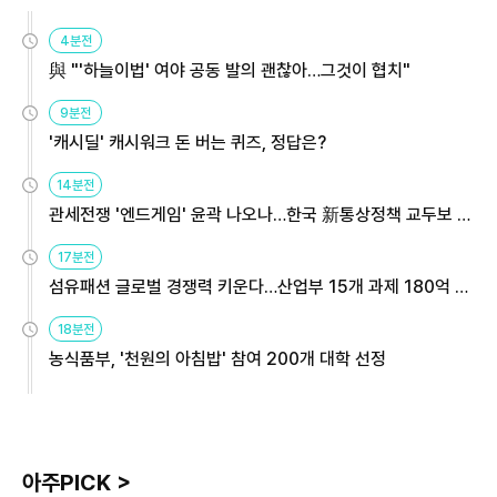
4분전
與 "'하늘이법' 여야 공동 발의 괜찮아…그것이 협치"
9분전
'캐시딜' 캐시워크 돈 버는 퀴즈, 정답은?
14분전
관세전쟁 '엔드게임' 윤곽 나오나…한국 新통상정책 교두보 활
용해야
17분전
섬유패션 글로벌 경쟁력 키운다…산업부 15개 과제 180억 지
원
18분전
농식품부, '천원의 아침밥' 참여 200개 대학 선정
아주PICK >