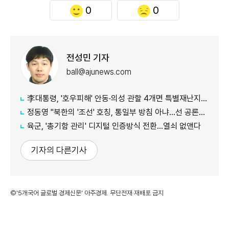
0
0
전성민 기자
ball@ajunews.com
李대통령, '호우피해' 안동·의성 관할 4개면 특별재난지역 선포
정동영 "북한의 '조선' 호칭, 통일부 방침 아냐...선 공론화 먼저"
육군, '총기함 관리' 디지털 인증방식 전환…열쇠 없앤다
기자의 다른기사
©'5개국어 글로벌 경제신문' 아주경제. 무단전재·재배포 금지