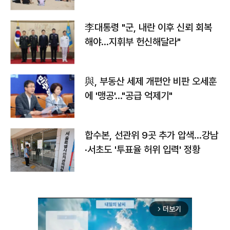
李대통령 "군, 내란 이후 신뢰 회복
해야…지휘부 헌신해달라"
與, 부동산 세제 개편안 비판 오세훈
에 '맹공'…"공급 억제기"
합수본, 선관위 9곳 추가 압색…강남
·서초도 '투표율 허위 입력' 정황
더보기
arrow_forward_ios