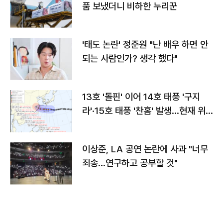
품 보냈더니 비하한 누리꾼
'태도 논란' 정준원 "난 배우 하면 안
되는 사람인가? 생각 했다"
13호 '돌핀' 이어 14호 태풍 '구지
라'·15호 태풍 '찬홈' 발생…현재 위
치와 이동경로는?
이상준, LA 공연 논란에 사과 "너무
죄송…연구하고 공부할 것"