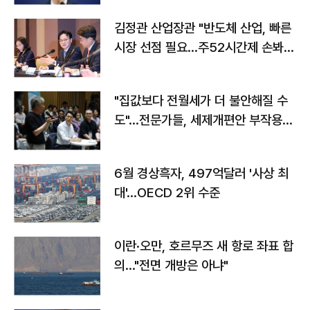
김정관 산업장관 "반도체 산업, 빠른
시장 선점 필요…주52시간제 손봐
야"
"집값보다 전월세가 더 불안해질 수
도"…전문가들, 세제개편안 부작용
우려
6월 경상흑자, 497억달러 '사상 최
대'…OECD 2위 수준
이란·오만, 호르무즈 새 항로 좌표 합
의…"전면 개방은 아냐"