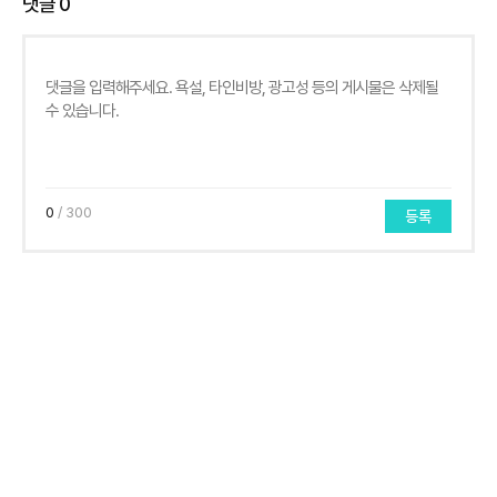
댓글
0
0
/ 300
등록