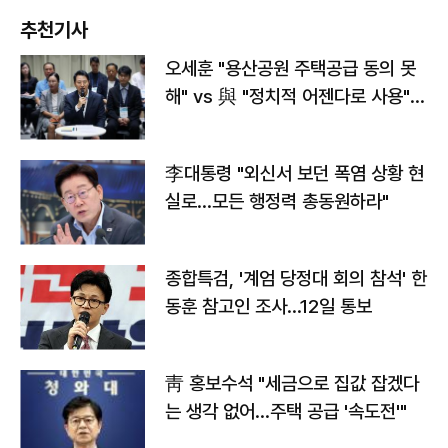
추천기사
오세훈 "용산공원 주택공급 동의 못
해" vs 與 "정치적 어젠다로 사용"
맞불
李대통령 "외신서 보던 폭염 상황 현
실로…모든 행정력 총동원하라"
종합특검, '계엄 당정대 회의 참석' 한
동훈 참고인 조사...12일 통보
靑 홍보수석 "세금으로 집값 잡겠다
는 생각 없어…주택 공급 '속도전'"