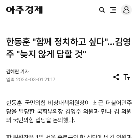
로
아
그
검
전
주
인
색
체
경
메
제
뉴
한동훈 "함께 정치하고 싶다"…김영
주 "늦지 않게 답할 것"
김혜란 기자
공
텍
입력 2024-03-01 21:17
유
스
트
크
기
한동훈 국민의힘 비상대책위원장이 최근 더불어민주
당을 탈당한 국회부의장 김영주 의원과 만나 김 의원
의 국민의힘 입당을 논의했다.
한 위원장은 1일 서울 종로구의 한 식당에서 김 의원과