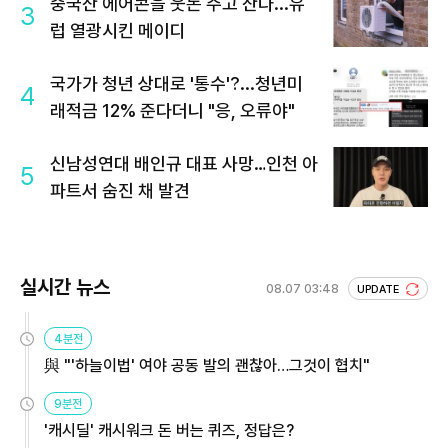
중국산 에어콘을 웃돈 주고 산다...유
3
럽 열광시킨 메이디
국가가 청년 상대로 '통수'?...청년미
4
래적금 12% 준다더니 "응, 오류야"
신남성연대 배인규 대표 사망…인천 아
5
파트서 숨진 채 발견
실시간 뉴스
08.07 03:48
UPDATE
4분전
與 "'하늘이법' 여야 공동 발의 괜찮아…그것이 협치"
9분전
'캐시딜' 캐시워크 돈 버는 퀴즈, 정답은?