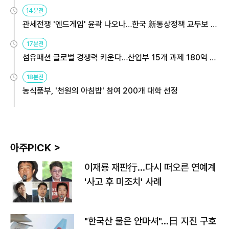
14분전
관세전쟁 '엔드게임' 윤곽 나오나…한국 新통상정책 교두보 활
용해야
17분전
섬유패션 글로벌 경쟁력 키운다…산업부 15개 과제 180억 지
원
18분전
농식품부, '천원의 아침밥' 참여 200개 대학 선정
아주PICK >
이재룡 재판行…다시 떠오른 연예계
'사고 후 미조치' 사례
"한국산 물은 안마셔"…日 지진 구호