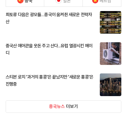
중국
일본
베트남
희토류 다음은 광모듈…중국이 움켜쥔 새로운 전략자
산
중국산 에어콘을 웃돈 주고 산다...유럽 열광시킨 메이
디
스티븐 로치 '과거의 홍콩'은 끝났지만 '새로운 홍콩'은
진행중
중국뉴스
더보기