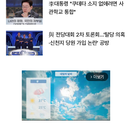
李대통령 "쿠데타 소지 없애려면 사
관학교 통합"
與 전당대회 2차 토론회…'탈당 의혹
·신천지 당원 가입 논란' 공방
더보기
arrow_forward_ios