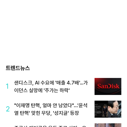
트렌드뉴스
샌디스크, AI 수요에 '매출 4.7배'…가
1
이던스 실망에 '주가는 하락'
"이재명 탄핵, 얼마 안 남았다"...'윤석
2
열 탄핵' 맞힌 무당, '성지글' 등장