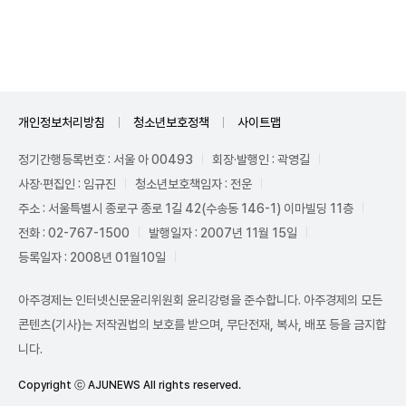
Mute
개인정보처리방침
청소년보호정책
사이트맵
정기간행등록번호 : 서울 아 00493
회장·발행인 : 곽영길
사장·편집인 : 임규진
청소년보호책임자 : 전운
주소 : 서울특별시 종로구 종로 1길 42(수송동 146-1) 이마빌딩 11층
전화 : 02-767-1500
발행일자 : 2007년 11월 15일
등록일자 : 2008년 01월10일
아주경제는 인터넷신문윤리위원회 윤리강령을 준수합니다. 아주경제의 모든
콘텐츠(기사)는 저작권법의 보호를 받으며, 무단전재, 복사, 배포 등을 금지합
니다.
Copyright ⓒ AJUNEWS All rights reserved.