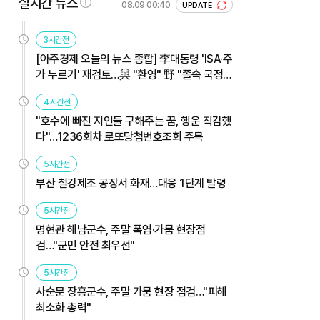
실시간 뉴스
08.09 00:40
UPDATE
3시간전
[아주경제 오늘의 뉴스 종합] 李대통령 'ISA·주
가 누르기' 재검토…與 "환영" 野 "졸속 국정"
外
4시간전
"호수에 빠진 지인들 구해주는 꿈, 행운 직감했
다"…1236회차 로또당첨번호조회 주목
5시간전
부산 철강제조 공장서 화재…대응 1단계 발령
5시간전
명현관 해남군수, 주말 폭염·가뭄 현장점
검…"군민 안전 최우선"
5시간전
사순문 장흥군수, 주말 가뭄 현장 점검…"피해
최소화 총력"