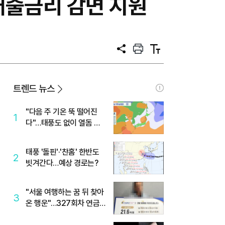
대출금리 감면 지원
공
프
텍
유
린
스
트
트
크
기
트렌드 뉴스
"다음 주 기온 뚝 떨어진
1
다"…태풍도 없이 열돔 박
살 낸 '이것'
태풍 '돌핀'·'찬홈' 한반도
2
빗겨간다…예상 경로는?
"서울 여행하는 꿈 뒤 찾아
3
온 행운"…327회차 연금
복권720+ 당첨번호조회