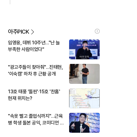
아주PICK
임영웅, 데뷔 10주년…"난 늘
부족한 사람이었다"
"광고주들이 찾아줘"…진태현,
'이숙캠' 하차 후 근황 공개
13호 태풍 '돌핀'·15호 '찬홈'
현재 위치는?
"속옷 빨고 졸업식까지"…근육
병 학생 돌본 공익, 코미디언 김
규원이었다