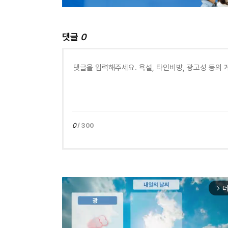
댓글
0
0
/ 300
더
arrow_forward_ios