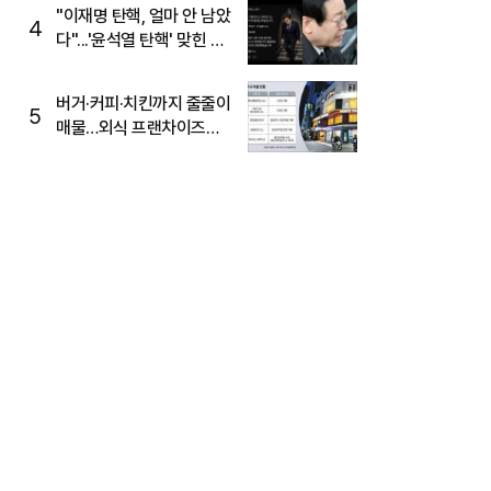
주목
"이재명 탄핵, 얼마 안 남았
4
다"...'윤석열 탄핵' 맞힌 무
당, '성지글' 등장
버거·커피·치킨까지 줄줄이
5
매물…외식 프랜차이즈
M&A '활기'