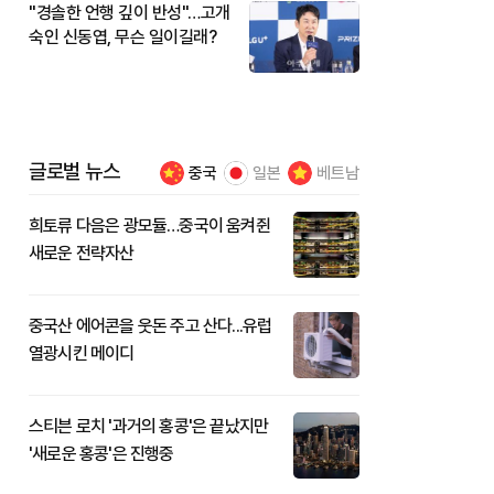
"경솔한 언행 깊이 반성"…고개
숙인 신동엽, 무슨 일이길래?
글로벌 뉴스
중국
일본
베트남
희토류 다음은 광모듈…중국이 움켜쥔
새로운 전략자산
중국산 에어콘을 웃돈 주고 산다...유럽
열광시킨 메이디
스티븐 로치 '과거의 홍콩'은 끝났지만
'새로운 홍콩'은 진행중