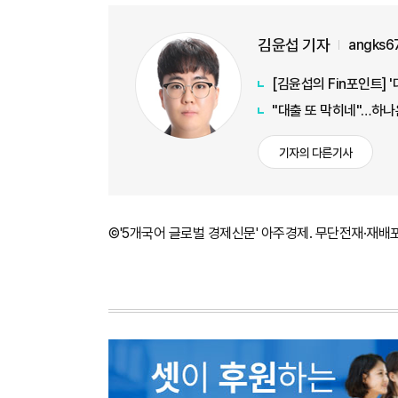
김윤섭 기자
angks6
[김윤섭의 Fin포인트] 
"대출 또 막히네"…하나
기자의 다른기사
©'5개국어 글로벌 경제신문' 아주경제. 무단전재·재배