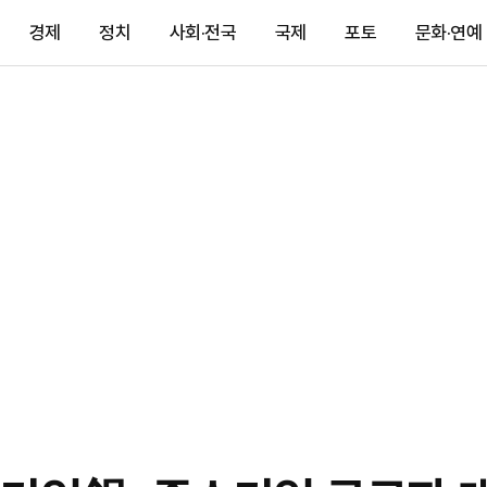
경제
정치
사회·전국
국제
포토
문화·연예