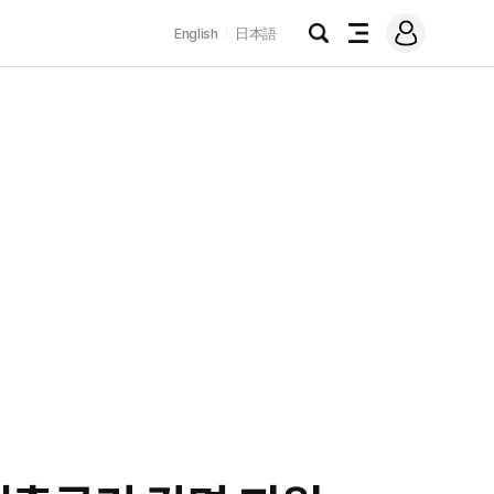
로
English
日本語
그
검
전
인
색
체
메
뉴