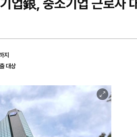
…기업銀, 중소기업 근로자 
말까지
대출 대상
이
미
지
확
대