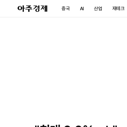
아
중국
AI
산업
재테크
주
경
제