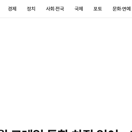
경제
정치
사회·전국
국제
포토
문화·연예