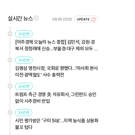
실시간 뉴스
08.09 23:32
UPDATE
2시간전
[아주경제 오늘의 뉴스 종합] 김민석, 강원·경
북서 정청래에 신승…부울경·대구 제외 모두 웃
었다 外
2시간전
김병삼 영천시장, 국회로 향했다…'마사회 본사
이전·광역철도' 사수 총력전
2시간전
트럼프 측근 경영 美 석유회사, 그린란드 승인
없이 시추장비 반입
3시간전
시민 평가받은 '구미 5味'…지역 농식품 상용화
물꼬 텄다