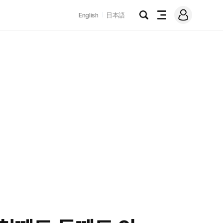
로
English
日本語
그
검
전
인
색
체
메
뉴