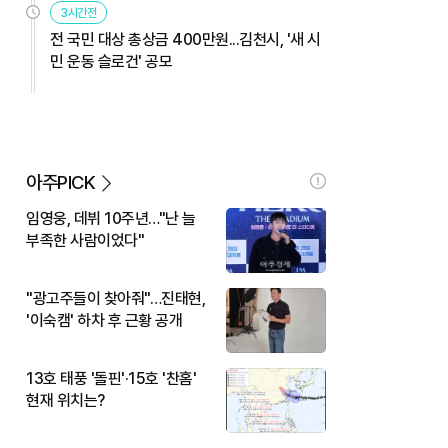
3시간전
전 국민 대상 총상금 400만원...김천시, '새 시
민 운동 슬로건' 공모
아주PICK
임영웅, 데뷔 10주년…"난 늘
부족한 사람이었다"
"광고주들이 찾아줘"…진태현,
'이숙캠' 하차 후 근황 공개
13호 태풍 '돌핀'·15호 '찬홈'
현재 위치는?