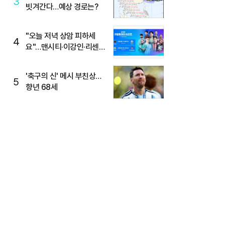
3
빗겨간다…예상 경로는?
"오늘 저녁 상암 피하세
4
요"…맨시티·이강인·리센느
뜬다, 6호선 혼잡 예상
'축구의 신' 메시 부친상…
5
향년 68세