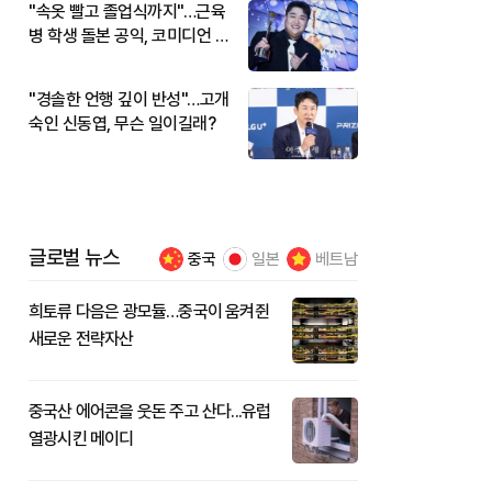
"속옷 빨고 졸업식까지"…근육
병 학생 돌본 공익, 코미디언 김
규원이었다
"경솔한 언행 깊이 반성"…고개
숙인 신동엽, 무슨 일이길래?
글로벌 뉴스
중국
일본
베트남
희토류 다음은 광모듈…중국이 움켜쥔
새로운 전략자산
중국산 에어콘을 웃돈 주고 산다...유럽
열광시킨 메이디