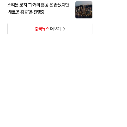
스티븐 로치 '과거의 홍콩'은 끝났지만
'새로운 홍콩'은 진행중
중국뉴스
더보기