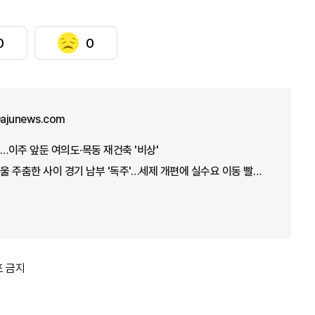
0
0
ajunews.com
이주 앞둔 여의도·목동 재건축 '비상'
[통계로 보는 부동산] 서울 주춤한 사이 경기 남부 '독주'…세제 개편에 실수요 이동 빨라지나
포 금지