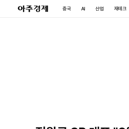
아
중국
AI
산업
재테크
주
경
제