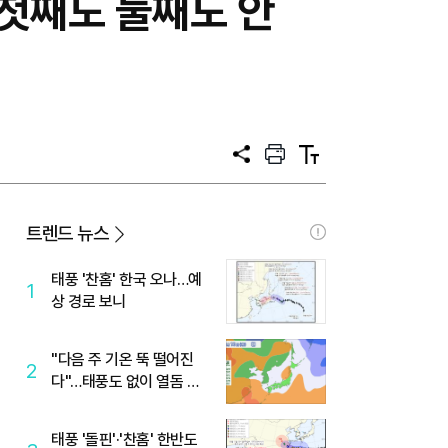
…첫째도 둘째도 안
공
프
텍
유
린
스
트
트
크
기
트렌드 뉴스
태풍 '찬홈' 한국 오나…예
1
상 경로 보니
"다음 주 기온 뚝 떨어진
2
다"…태풍도 없이 열돔 박
살 낸 '이것'
태풍 '돌핀'·'찬홈' 한반도