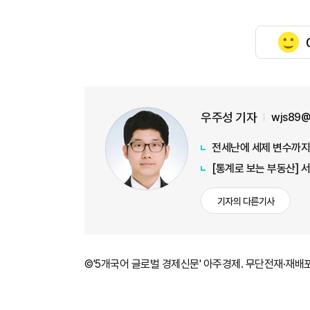
우주성 기자
wjs89@
전세난에 세제 변수까지…
기자의 다른기사
©'5개국어 글로벌 경제신문' 아주경제. 무단전재·재배