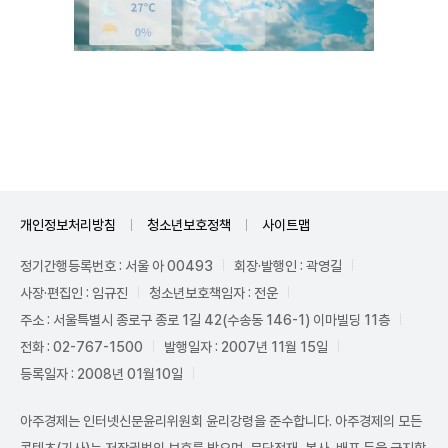
Unmute
개인정보처리방침
청소년보호정책
사이트맵
정기간행등록번호 : 서울 아 00493
회장·발행인 : 곽영길
사장·편집인 : 임규진
청소년보호책임자 : 전운
주소 : 서울특별시 종로구 종로 1길 42(수송동 146-1) 이마빌딩 11층
전화 : 02-767-1500
발행일자 : 2007년 11월 15일
등록일자 : 2008년 01월10일
아주경제는 인터넷신문윤리위원회 윤리강령을 준수합니다. 아주경제의 모든
콘텐츠(기사)는 저작권법의 보호를 받으며, 무단전재, 복사, 배포 등을 금지합