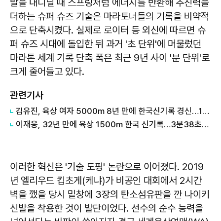
발을 내디딜 때 스프링처럼 에너지를 반환해 추진력을
더하는 슈퍼 슈즈 기술은 마라토너들의 기록을 비약적
으로 단축시켰다. 실제로 로이터 등 외신에 따르면 슈
퍼 슈즈 시대에 돌입한 뒤 과거 '초 단위'에 머물렀던
마라톤 세계 기록 단축 폭은 최근 9년 사이 '분 단위'로
크게 줄어들고 있다.
관련기사
김유진, 육상 여자 5000m 8년 만에 한국신기록 경신…15분33초07
이재웅, 32년 만에 육상 1500m 한국 신기록…3분38초55
이러한 혁신은 '기술 도핑' 논란으로 이어졌다. 2019
년 엘리우드 킵초게(케냐)가 비공인 대회에서 2시간
벽을 깼을 당시 밑창에 3장의 탄소섬유판을 깐 나이키
신발을 착용한 것이 발단이었다. 선수의 순수 능력을