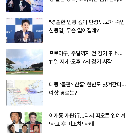
다
"경솔한 언행 깊이 반성"…고개 숙인
신동엽, 무슨 일이길래?
프로야구, 주말까지 전 경기 취소…
11일 재개·오후 7시 경기 시작
태풍 '돌핀'·'찬홈' 한반도 빗겨간다…
예상 경로는?
이재룡 재판行…다시 떠오른 연예계
'사고 후 미조치' 사례