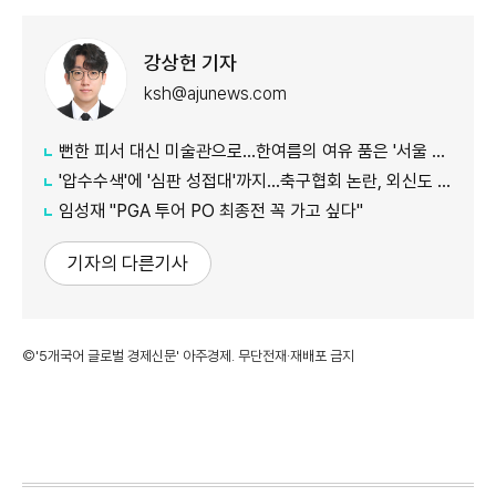
강상헌 기자
ksh@ajunews.com
뻔한 피서 대신 미술관으로…한여름의 여유 품은 '서울 신규 미술관 4곳'
'압수수색'에 '심판 성접대'까지…축구협회 논란, 외신도 집중 조명
임성재 "PGA 투어 PO 최종전 꼭 가고 싶다"
기자의 다른기사
©'5개국어 글로벌 경제신문' 아주경제. 무단전재·재배포 금지