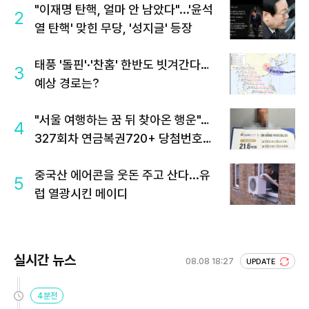
"이재명 탄핵, 얼마 안 남았다"...'윤석
2
열 탄핵' 맞힌 무당, '성지글' 등장
태풍 '돌핀'·'찬홈' 한반도 빗겨간다…
3
예상 경로는?
"서울 여행하는 꿈 뒤 찾아온 행운"…
4
327회차 연금복권720+ 당첨번호조
회 주목
중국산 에어콘을 웃돈 주고 산다...유
5
럽 열광시킨 메이디
실시간 뉴스
08.08 18:27
UPDATE
4분전