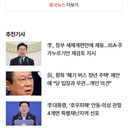
중국뉴스
더보기
추천기사
李, 정부 세제개편안에 제동…ISA·주
가누르기안 재검토 지시
與, 황희 '폐기 버스 청년 주택' 제안
에 "당 입장과 무관…개인 의견"
李대통령, '호우피해' 안동·의성 관할
4개면 특별재난지역 선포