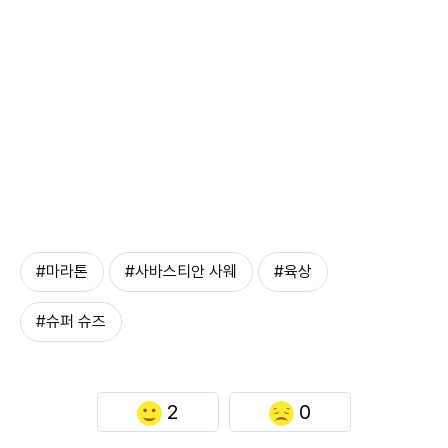
#마라톤
#사바스티안 사웨
#육상
#슈퍼 슈즈
2
0