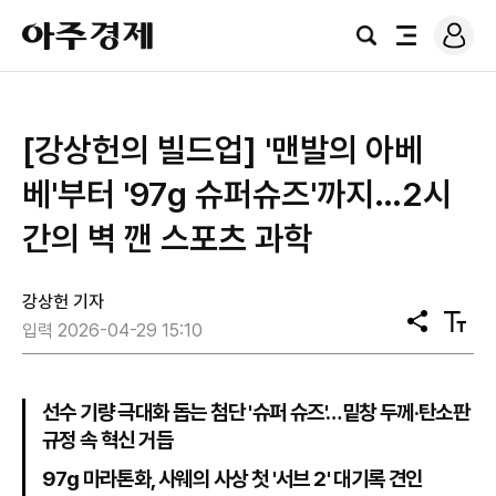
로
아
그
검
전
주
인
색
체
경
메
제
뉴
[강상헌의 빌드업] '맨발의 아베
베'부터 '97g 슈퍼슈즈'까지…2시
간의 벽 깬 스포츠 과학
강상헌 기자
공
텍
입력 2026-04-29 15:10
유
스
트
크
기
선수 기량 극대화 돕는 첨단 '슈퍼 슈즈'…밑창 두께·탄소판
규정 속 혁신 거듭
97g 마라톤화, 사웨의 사상 첫 '서브 2' 대기록 견인