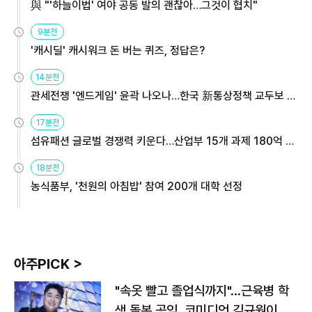
與 "'하늘이법' 여야 공동 발의 괜찮아…그것이 협치"
9분전
'캐시딜' 캐시워크 돈 버는 퀴즈, 정답은?
14분전
관세전쟁 '엔드게임' 윤곽 나오나…한국 新통상정책 교두보 활
용해야
17분전
섬유패션 글로벌 경쟁력 키운다…산업부 15개 과제 180억 지
원
18분전
농식품부, '천원의 아침밥' 참여 200개 대학 선정
아주PICK >
"속옷 빨고 졸업식까지"…근육병 학
생 돌본 공익, 코미디언 김규원이었