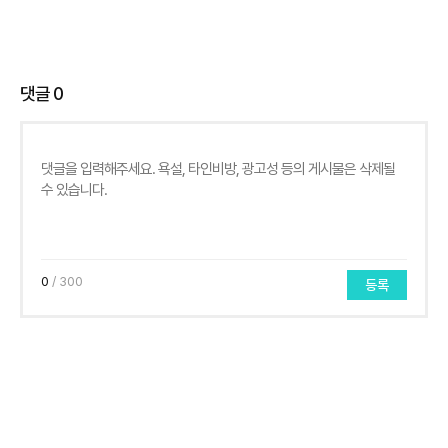
댓글
0
0
/ 300
등록