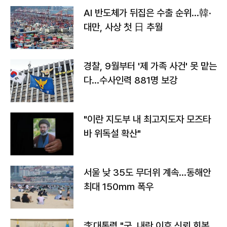
AI 반도체가 뒤집은 수출 순위…韓·
대만, 사상 첫 日 추월
경찰, 9월부터 '제 가족 사건' 못 맡는
다…수사인력 881명 보강
"이란 지도부 내 최고지도자 모즈타
바 위독설 확산"
서울 낮 35도 무더위 계속…동해안
최대 150㎜ 폭우
李대통령 "군, 내란 이후 신뢰 회복