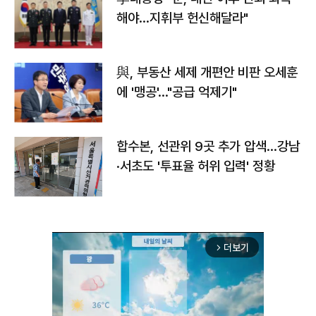
해야…지휘부 헌신해달라"
與, 부동산 세제 개편안 비판 오세훈
에 '맹공'…"공급 억제기"
합수본, 선관위 9곳 추가 압색…강남
·서초도 '투표율 허위 입력' 정황
더보기
arrow_forward_ios