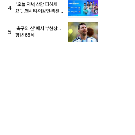
"오늘 저녁 상암 피하세
4
요"…맨시티·이강인·리센느
뜬다, 6호선 혼잡 예상
'축구의 신' 메시 부친상…
5
향년 68세