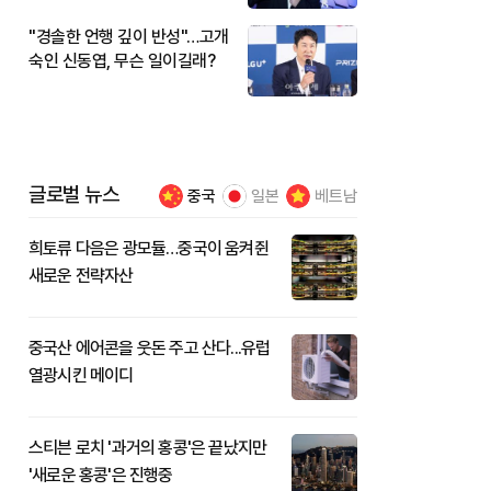
"경솔한 언행 깊이 반성"…고개
숙인 신동엽, 무슨 일이길래?
글로벌 뉴스
중국
일본
베트남
희토류 다음은 광모듈…중국이 움켜쥔
새로운 전략자산
중국산 에어콘을 웃돈 주고 산다...유럽
열광시킨 메이디
스티븐 로치 '과거의 홍콩'은 끝났지만
'새로운 홍콩'은 진행중