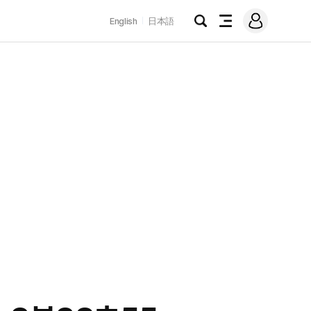
로
English
日本語
그
검
전
인
색
체
메
뉴