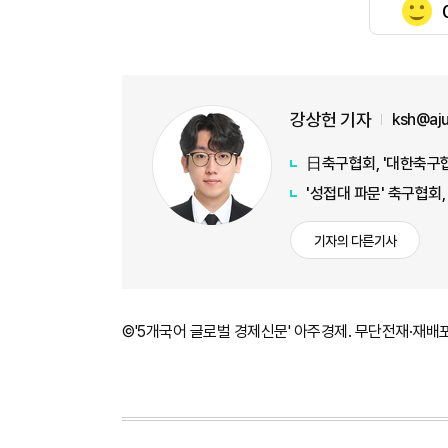
강상헌 기자
ksh@aj
日축구협회, '대한축구협
'성접대 파문' 축구협회
기자의 다른기사
©'5개국어 글로벌 경제신문' 아주경제. 무단전재·재배