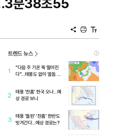
…3분38초55
공
프
텍
유
린
스
트
트
크
기
트렌드 뉴스
"다음 주 기온 뚝 떨어진
1
다"…태풍도 없이 열돔 박
살 낸 '이것'
태풍 '찬홈' 한국 오나…예
2
상 경로 보니
태풍 '돌핀'·'찬홈' 한반도
3
빗겨간다…예상 경로는?