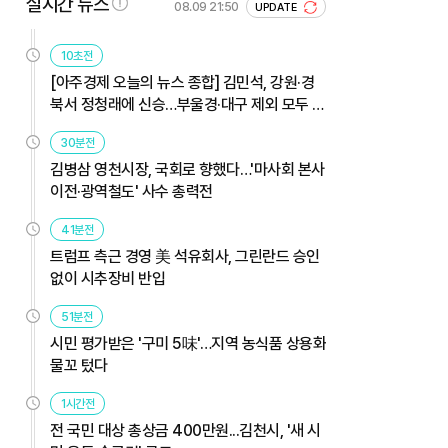
실시간 뉴스
08.09 21:50
UPDATE
10초전
[아주경제 오늘의 뉴스 종합] 김민석, 강원·경
북서 정청래에 신승…부울경·대구 제외 모두 웃
었다 外
30분전
김병삼 영천시장, 국회로 향했다…'마사회 본사
이전·광역철도' 사수 총력전
41분전
트럼프 측근 경영 美 석유회사, 그린란드 승인
없이 시추장비 반입
51분전
시민 평가받은 '구미 5味'…지역 농식품 상용화
물꼬 텄다
1시간전
전 국민 대상 총상금 400만원...김천시, '새 시