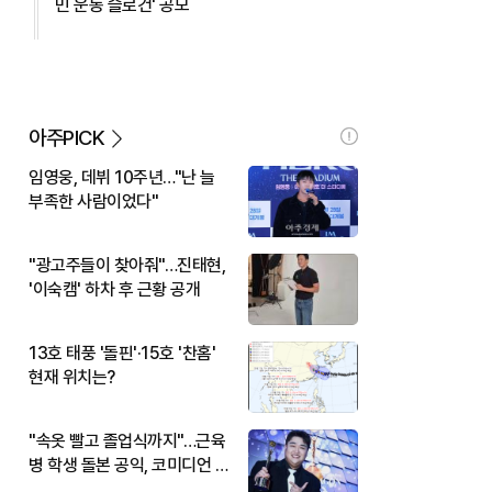
민 운동 슬로건' 공모
아주PICK
임영웅, 데뷔 10주년…"난 늘
부족한 사람이었다"
"광고주들이 찾아줘"…진태현,
'이숙캠' 하차 후 근황 공개
13호 태풍 '돌핀'·15호 '찬홈'
현재 위치는?
"속옷 빨고 졸업식까지"…근육
병 학생 돌본 공익, 코미디언 김
규원이었다