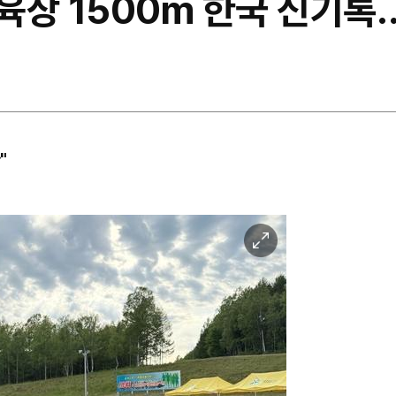
 육상 1500m 한국 신기록
"
이
미
지
확
대