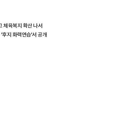
고 체육복지 확산 나서
'후지 화력연습'서 공개