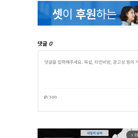
댓글
0
0
/ 300
더
arrow_forward_ios