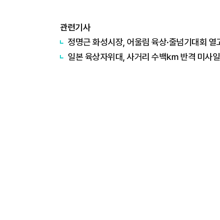
관련기사
정명근 화성시장, 어울림 육상·줄넘기대회 열
일본 육상자위대, 사거리 수백㎞ 반격 미사일 