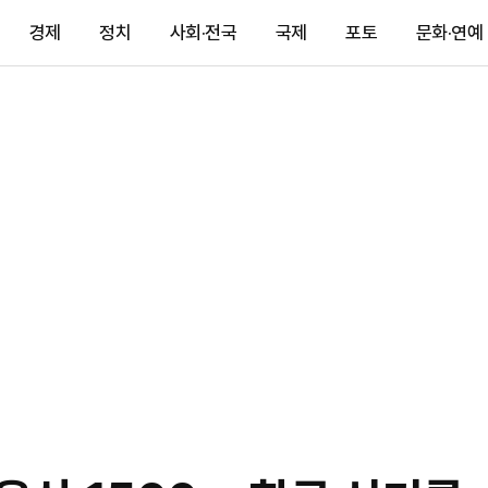
경제
정치
사회·전국
국제
포토
문화·연예