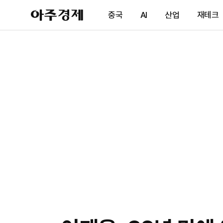
아
중국
AI
산업
재테크
주
경
제