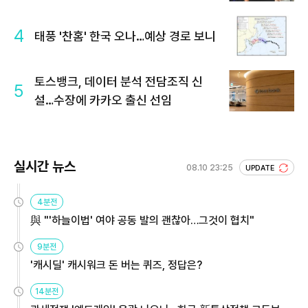
4
태풍 '찬홈' 한국 오나…예상 경로 보니
토스뱅크, 데이터 분석 전담조직 신
5
설…수장에 카카오 출신 선임
실시간 뉴스
08.10 23:25
UPDATE
4분전
與 "'하늘이법' 여야 공동 발의 괜찮아…그것이 협치"
9분전
'캐시딜' 캐시워크 돈 버는 퀴즈, 정답은?
14분전