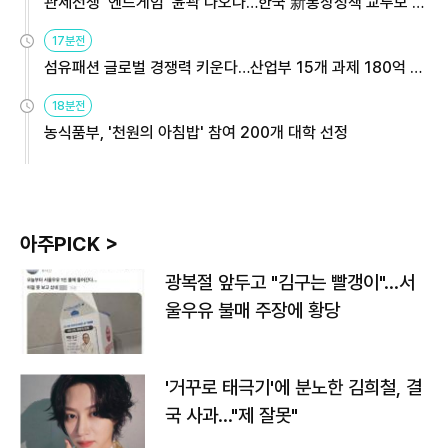
관세전쟁 '엔드게임' 윤곽 나오나…한국 新통상정책 교두보 활
용해야
17분전
섬유패션 글로벌 경쟁력 키운다…산업부 15개 과제 180억 지
원
18분전
농식품부, '천원의 아침밥' 참여 200개 대학 선정
아주PICK >
광복절 앞두고 "김구는 빨갱이"…서
울우유 불매 주장에 황당
'거꾸로 태극기'에 분노한 김희철, 결
국 사과…"제 잘못"