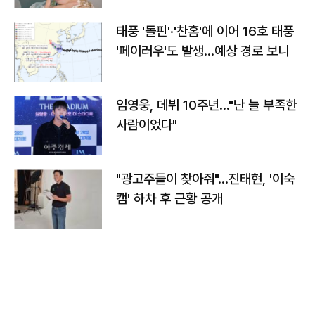
태풍 '돌핀'·'찬홈'에 이어 16호 태풍
'페이러우'도 발생…예상 경로 보니
임영웅, 데뷔 10주년…"난 늘 부족한
사람이었다"
"광고주들이 찾아줘"…진태현, '이숙
캠' 하차 후 근황 공개