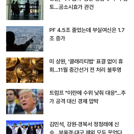
토…공소시효가 관건
PF 4.5조 줄었는데 부실여신은 1.7
조 증가
미 상원, '클래리티법' 표결 없이 휴
회…11월 중간선거 전 처리 불투명
트럼프 "이란에 수위 낮춰 대응"…추
가 공격 대신 경제 압박
김민석, 강원·경북서 정청래에 신
승…부울경·대구 제외 모두 웃었다