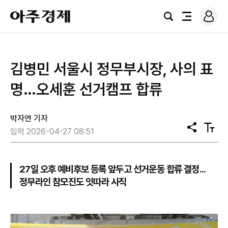
로
아
그
검
전
주
인
색
체
경
메
제
뉴
김병민 서울시 정무부시장, 사의 표
명…오세훈 선거캠프 합류
박자연 기자
공
텍
입력 2026-04-27 08:51
유
스
트
크
기
27일 오후 예비후보 등록 앞두고 선거운동 합류 결정...
정무라인 참모진도 잇따라 사직