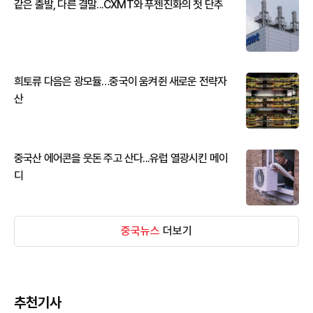
같은 출발, 다른 결말...CXMT와 푸젠진화의 첫 단추
희토류 다음은 광모듈…중국이 움켜쥔 새로운 전략자
산
중국산 에어콘을 웃돈 주고 산다...유럽 열광시킨 메이
디
중국뉴스
더보기
추천기사