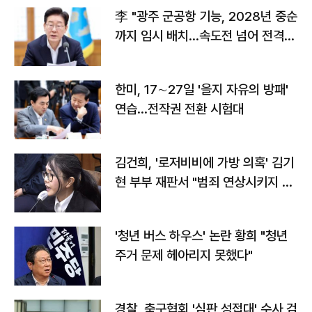
李 "광주 군공항 기능, 2028년 중순
까지 임시 배치…속도전 넘어 전격
전"
한미, 17∼27일 '을지 자유의 방패'
연습…전작권 전환 시험대
김건희, '로저비비에 가방 의혹' 김기
현 부부 재판서 "범죄 연상시키지 말
라"
'청년 버스 하우스' 논란 황희 "청년
주거 문제 헤아리지 못했다"
경찰, 축구협회 '심판 성접대' 수사 검