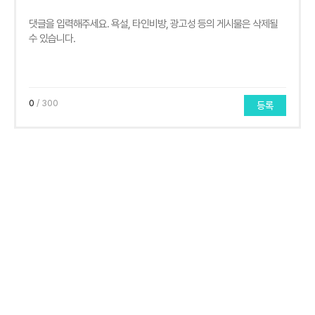
0
/ 300
등록