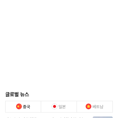
글로벌 뉴스
중국
일본
베트남