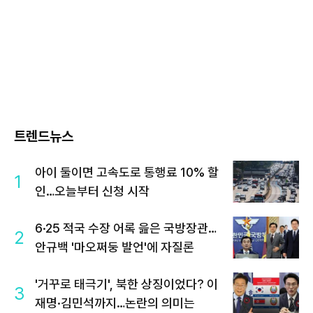
트렌드뉴스
아이 둘이면 고속도로 통행료 10% 할
1
인…오늘부터 신청 시작
6·25 적국 수장 어록 읊은 국방장관…
2
안규백 '마오쩌둥 발언'에 자질론
'거꾸로 태극기', 북한 상징이었다? 이
3
재명·김민석까지…논란의 의미는