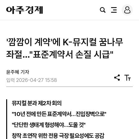
로
아
그
검
전
주
인
색
체
경
메
제
뉴
'깜깜이 계약'에 K-뮤지컬 꿈나무
좌절…"표준계약서 손질 시급"
윤주혜 기자
공
텍
입력 2026-04-27 15:58
유
스
트
크
기
뮤지컬 분과 제2차 회의
"10년 전에 만든 표준계약서…진입장벽으로"
"단단한 생태계 형성해야…도울 것"
창작 초연작 위한 전용 극장 필요성에도 공감