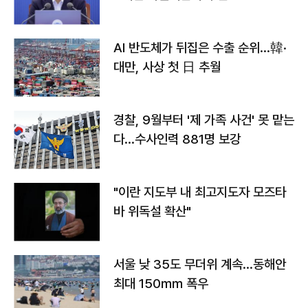
AI 반도체가 뒤집은 수출 순위…韓·
대만, 사상 첫 日 추월
경찰, 9월부터 '제 가족 사건' 못 맡는
다…수사인력 881명 보강
"이란 지도부 내 최고지도자 모즈타
바 위독설 확산"
서울 낮 35도 무더위 계속…동해안
최대 150㎜ 폭우