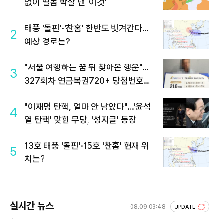
없이 열돔 박살 낸 '이것'
태풍 '돌핀'·'찬홈' 한반도 빗겨간다…
2
예상 경로는?
"서울 여행하는 꿈 뒤 찾아온 행운"…
3
327회차 연금복권720+ 당첨번호조
회 주목
"이재명 탄핵, 얼마 안 남았다"...'윤석
4
열 탄핵' 맞힌 무당, '성지글' 등장
13호 태풍 '돌핀'·15호 '찬홈' 현재 위
5
치는?
실시간 뉴스
08.09 03:48
UPDATE