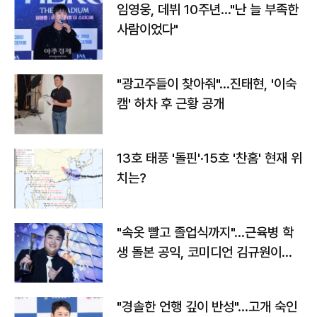
임영웅, 데뷔 10주년…"난 늘 부족한
사람이었다"
"광고주들이 찾아줘"…진태현, '이숙
캠' 하차 후 근황 공개
13호 태풍 '돌핀'·15호 '찬홈' 현재 위
치는?
"속옷 빨고 졸업식까지"…근육병 학
생 돌본 공익, 코미디언 김규원이었
다
"경솔한 언행 깊이 반성"…고개 숙인