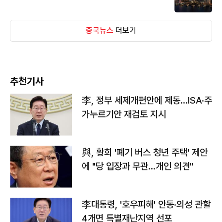
중국뉴스
더보기
추천기사
李, 정부 세제개편안에 제동…ISA·주
가누르기안 재검토 지시
與, 황희 '폐기 버스 청년 주택' 제안
에 "당 입장과 무관…개인 의견"
李대통령, '호우피해' 안동·의성 관할
4개면 특별재난지역 선포