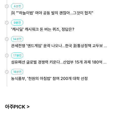
4분전
與 "'하늘이법' 여야 공동 발의 괜찮아…그것이 협치"
9분전
'캐시딜' 캐시워크 돈 버는 퀴즈, 정답은?
14분전
관세전쟁 '엔드게임' 윤곽 나오나…한국 新통상정책 교두보 활
용해야
17분전
섬유패션 글로벌 경쟁력 키운다…산업부 15개 과제 180억 지
원
18분전
농식품부, '천원의 아침밥' 참여 200개 대학 선정
아주PICK >