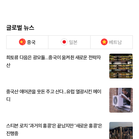
글로벌 뉴스
중국
일본
베트남
희토류 다음은 광모듈…중국이 움켜쥔 새로운 전략자
산
중국산 에어콘을 웃돈 주고 산다...유럽 열광시킨 메이
디
스티븐 로치 '과거의 홍콩'은 끝났지만 '새로운 홍콩'은
진행중