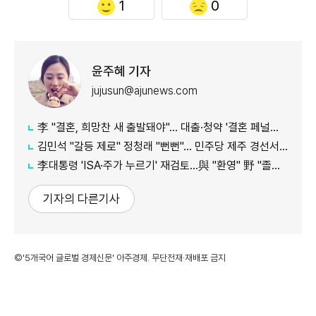
1
0
윤주혜 기자
jujusun@ajunews.com
李 "결혼, 희망찬 새 출발돼야"… 대출·청약 '결혼 페널티' 손본다
김민석 "갈등 제로" 정청래 "뻔뻔"… 민주당 제주 경선서 격돌
李대통령 'ISA·주가 누르기' 재검토…與 "환영" 野 "졸속 국정"
기자의 다른기사
©'5개국어 글로벌 경제신문' 아주경제. 무단전재·재배포 금지