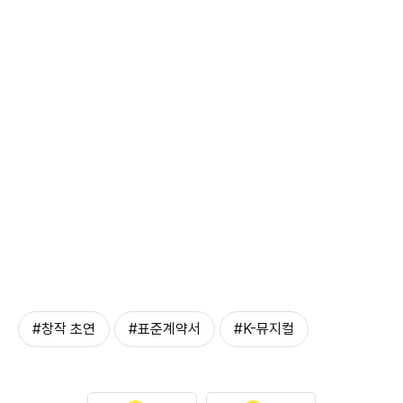
#창작 초연
#표준계약서
#K-뮤지컬