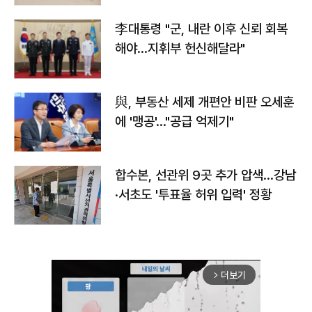
李대통령 "군, 내란 이후 신뢰 회복
해야…지휘부 헌신해달라"
與, 부동산 세제 개편안 비판 오세훈
에 '맹공'…"공급 억제기"
합수본, 선관위 9곳 추가 압색…강남
·서초도 '투표율 허위 입력' 정황
더보기
arrow_forward_ios