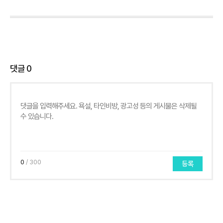
댓글
0
0
/ 300
등록