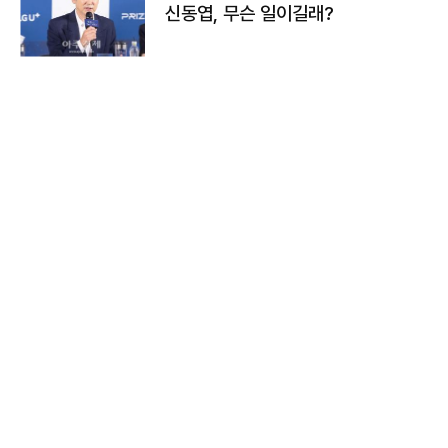
신동엽, 무슨 일이길래?