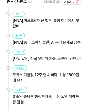
실시간 뉴스
08.08 17:30
UPDATE
1분전
[NNA] 아오모리현산 멜론, 홍콩 이온에서 첫
판매
5분전
[NNA] 중국 소비자 불만, AI 응대 문제로 급증
1시간전
[내일 날씨] 전국 무더위 지속…동해안 강한 비
2시간전
주유소 기름값 12주 연속 하락…L당 1800원
대 유지
2시간전
홍종완 충남도 행정부지사, 논산 폭염 취약 현
장 점검