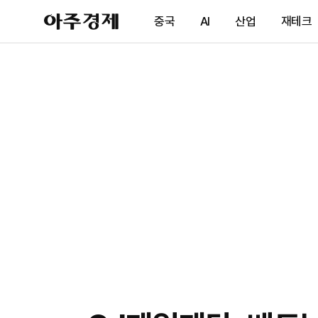
아
중국
AI
산업
재테크
주
경
제