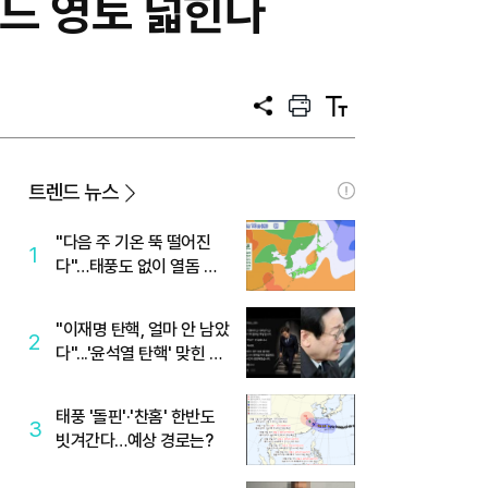
푸드 영토 넓힌다
공
프
텍
유
린
스
트
트
크
기
트렌드 뉴스
"다음 주 기온 뚝 떨어진
1
다"…태풍도 없이 열돔 박
살 낸 '이것'
"이재명 탄핵, 얼마 안 남았
2
다"...'윤석열 탄핵' 맞힌 무
당, '성지글' 등장
태풍 '돌핀'·'찬홈' 한반도
3
빗겨간다…예상 경로는?