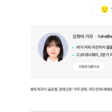
김현아 기자
haha@a
버거·커피·치킨까지 줄줄
CJ프레시웨이, 2분기 
기자의 다른기사
©'5개국어 글로벌 경제신문' 아주경제. 무단전재·재배