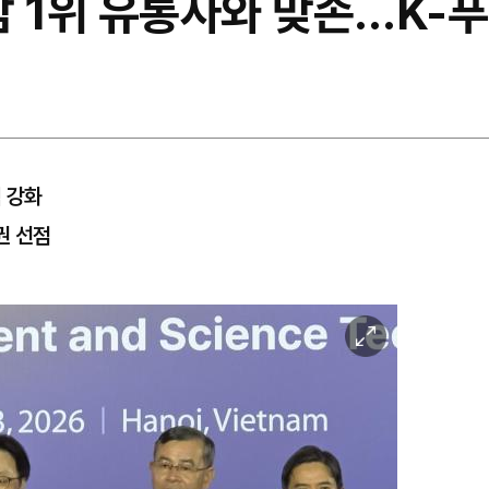
남 1위 유통사와 맞손…K-
력 강화
권 선점
이
미
지
확
대