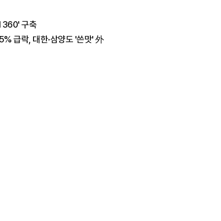
 360' 구축
% 급락, 대한·삼양도 '쓴맛' 外