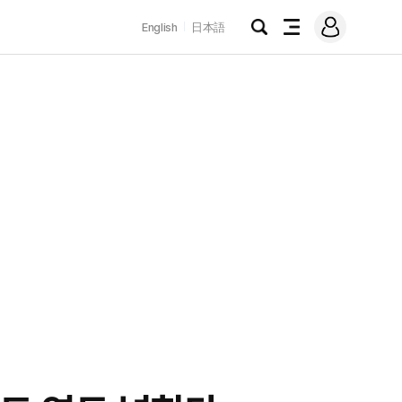
로
English
日本語
그
검
전
인
색
체
메
뉴