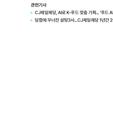
관련기사
CJ제일제당, AI로 K-푸드 맞춤 기획… '푸드 AI
담합에 무너진 설탕3사…CJ제일제당 1년간 25