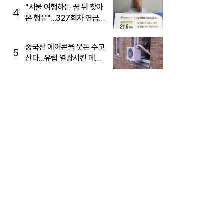
"서울 여행하는 꿈 뒤 찾아
4
온 행운"…327회차 연금
복권720+ 당첨번호조회
주목
중국산 에어콘을 웃돈 주고
5
산다...유럽 열광시킨 메이
디