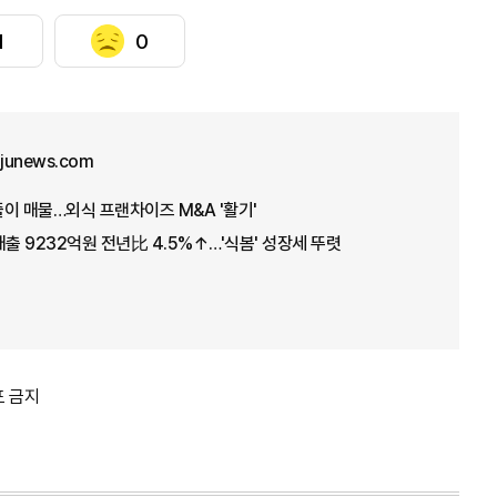
1
0
junews.com
이 매물…외식 프랜차이즈 M&A '활기'
매출 9232억원 전년比 4.5%↑…'식봄' 성장세 뚜렷
포 금지