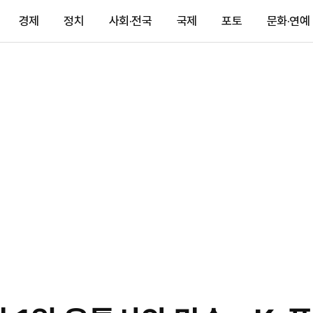
경제
정치
사회·전국
국제
포토
문화·연예