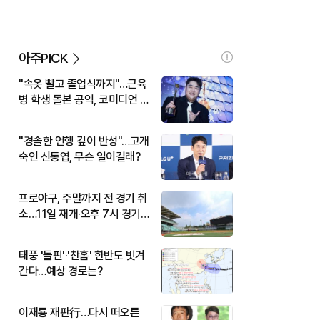
아주PICK
"속옷 빨고 졸업식까지"…근육
병 학생 돌본 공익, 코미디언 김
규원이었다
"경솔한 언행 깊이 반성"…고개
숙인 신동엽, 무슨 일이길래?
프로야구, 주말까지 전 경기 취
소…11일 재개·오후 7시 경기
시작
태풍 '돌핀'·'찬홈' 한반도 빗겨
간다…예상 경로는?
이재룡 재판行…다시 떠오른