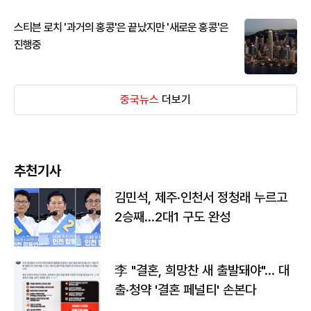
스티븐 로치 '과거의 홍콩'은 끝났지만 '새로운 홍콩'은
진행중
중국뉴스
더보기
추천기사
김민석, 제주·인천서 정청래 누르고
2승째…2대1 구도 완성
李 "결혼, 희망찬 새 출발돼야"… 대
출·청약 '결혼 페널티' 손본다