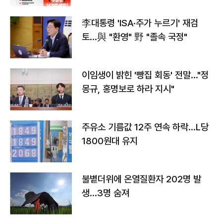
李대통령 'ISA·주가 누르기' 재검
토…與 "환영" 野 "졸속 국정"
이임생이 밝힌 '빵집 회동' 전말…"정
몽규, 홍명보로 하라 지시"
주유소 기름값 12주 연속 하락…L당
1800원대 유지
불볕더위에 온열질환자 202명 발
생…3명 숨져