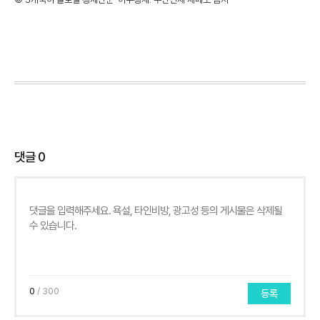
댓글
0
0
/ 300
등록