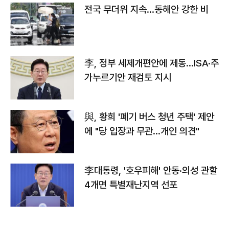
전국 무더위 지속…동해안 강한 비
李, 정부 세제개편안에 제동…ISA·주
가누르기안 재검토 지시
與, 황희 '폐기 버스 청년 주택' 제안
에 "당 입장과 무관…개인 의견"
李대통령, '호우피해' 안동·의성 관할
4개면 특별재난지역 선포