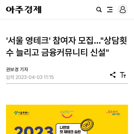
로
아
그
검
전
주
인
색
체
경
메
제
뉴
'서울 영테크' 참여자 모집…"상담횟
수 늘리고 금융커뮤니티 신설"
권보경 기자
공
텍
입력 2023-04-03 11:15
유
스
트
크
기