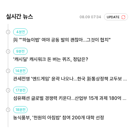
실시간 뉴스
08.09 07:34
UPDATE
4분전
與 "'하늘이법' 여야 공동 발의 괜찮아…그것이 협치"
9분전
'캐시딜' 캐시워크 돈 버는 퀴즈, 정답은?
14분전
관세전쟁 '엔드게임' 윤곽 나오나…한국 新통상정책 교두보 활
용해야
17분전
섬유패션 글로벌 경쟁력 키운다…산업부 15개 과제 180억 지
원
18분전
농식품부, '천원의 아침밥' 참여 200개 대학 선정