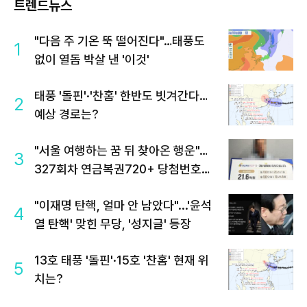
트렌드뉴스
"다음 주 기온 뚝 떨어진다"…태풍도
1
없이 열돔 박살 낸 '이것'
태풍 '돌핀'·'찬홈' 한반도 빗겨간다…
2
예상 경로는?
"서울 여행하는 꿈 뒤 찾아온 행운"…
3
327회차 연금복권720+ 당첨번호조
회 주목
"이재명 탄핵, 얼마 안 남았다"...'윤석
4
열 탄핵' 맞힌 무당, '성지글' 등장
13호 태풍 '돌핀'·15호 '찬홈' 현재 위
5
치는?