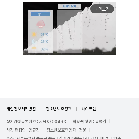
더보기
arrow_forward_ios
Unmute
개인정보처리방침
청소년보호정책
사이트맵
정기간행등록번호 : 서울 아 00493
회장·발행인 : 곽영길
사장·편집인 : 임규진
청소년보호책임자 : 전운
주소 : 서울특별시 종로구 종로 1길 42(수송동 146-1) 이마빌딩 11층