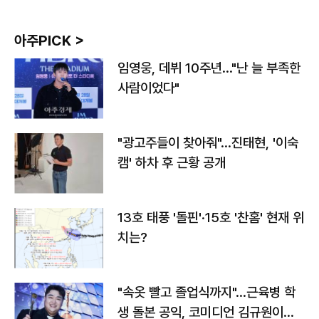
아주PICK >
임영웅, 데뷔 10주년…"난 늘 부족한
사람이었다"
"광고주들이 찾아줘"…진태현, '이숙
캠' 하차 후 근황 공개
13호 태풍 '돌핀'·15호 '찬홈' 현재 위
치는?
"속옷 빨고 졸업식까지"…근육병 학
생 돌본 공익, 코미디언 김규원이었