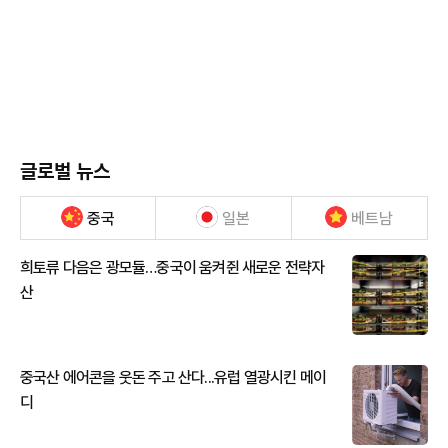
글로벌 뉴스
중국
일본
베트남
희토류 다음은 광모듈…중국이 움켜쥔 새로운 전략자
산
중국산 에어콘을 웃돈 주고 산다...유럽 열광시킨 메이
디