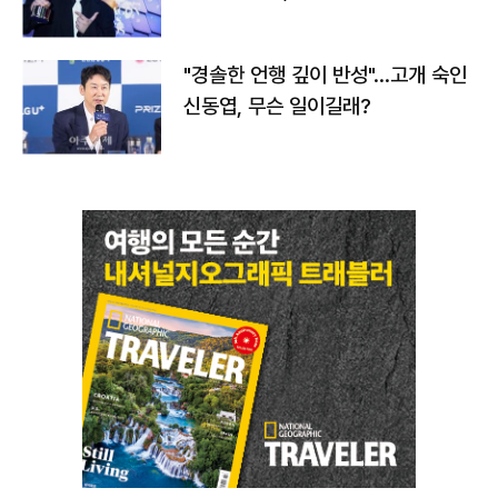
다
"경솔한 언행 깊이 반성"…고개 숙인
신동엽, 무슨 일이길래?