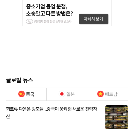
글로벌 뉴스
중국
일본
베트남
희토류 다음은 광모듈…중국이 움켜쥔 새로운 전략자
산