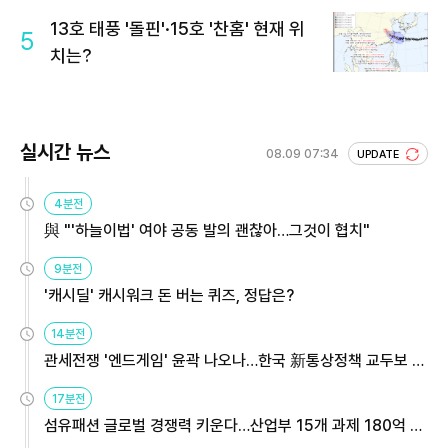
13호 태풍 '돌핀'·15호 '찬홈' 현재 위
5
치는?
실시간 뉴스
08.09 07:34
UPDATE
4분전
與 "'하늘이법' 여야 공동 발의 괜찮아…그것이 협치"
9분전
'캐시딜' 캐시워크 돈 버는 퀴즈, 정답은?
14분전
관세전쟁 '엔드게임' 윤곽 나오나…한국 新통상정책 교두보 활
용해야
17분전
섬유패션 글로벌 경쟁력 키운다…산업부 15개 과제 180억 지
원