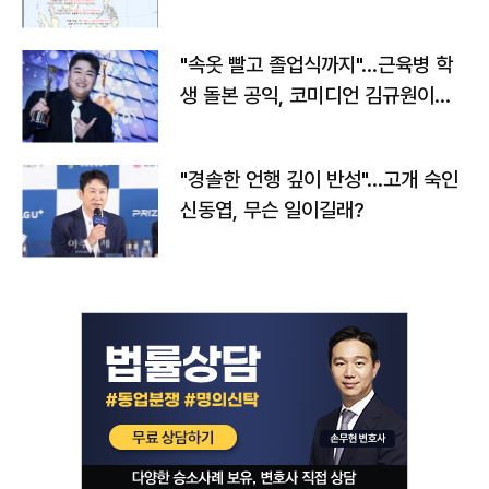
"속옷 빨고 졸업식까지"…근육병 학
생 돌본 공익, 코미디언 김규원이었
다
"경솔한 언행 깊이 반성"…고개 숙인
신동엽, 무슨 일이길래?