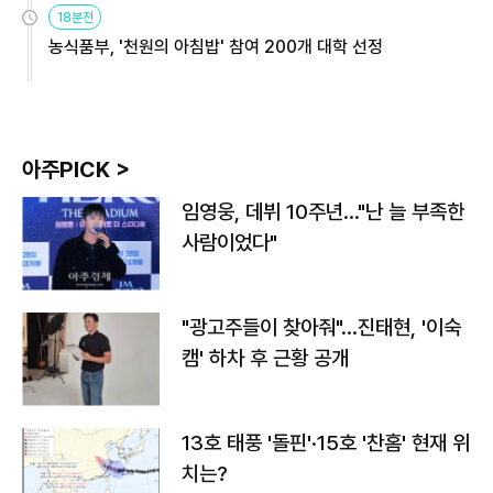
18분전
농식품부, '천원의 아침밥' 참여 200개 대학 선정
아주PICK >
임영웅, 데뷔 10주년…"난 늘 부족한
사람이었다"
"광고주들이 찾아줘"…진태현, '이숙
캠' 하차 후 근황 공개
13호 태풍 '돌핀'·15호 '찬홈' 현재 위
치는?