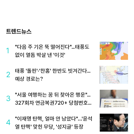
트렌드뉴스
"다음 주 기온 뚝 떨어진다"…태풍도
1
없이 열돔 박살 낸 '이것'
태풍 '돌핀'·'찬홈' 한반도 빗겨간다…
2
예상 경로는?
"서울 여행하는 꿈 뒤 찾아온 행운"…
3
327회차 연금복권720+ 당첨번호조
회 주목
"이재명 탄핵, 얼마 안 남았다"...'윤석
4
열 탄핵' 맞힌 무당, '성지글' 등장