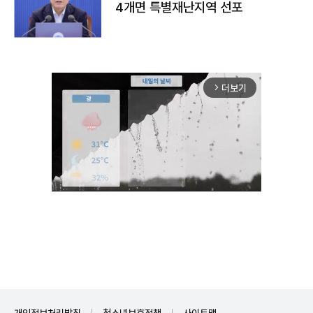
4개면 특별재난지역 선포
더보기
arrow_forward_ios
Unmute
개인정보처리방침
청소년보호정책
사이트맵