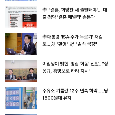
李 "결혼, 희망찬 새 출발돼야"… 대
출·청약 '결혼 페널티' 손본다
李대통령 'ISA·주가 누르기' 재검
토…與 "환영" 野 "졸속 국정"
이임생이 밝힌 '빵집 회동' 전말…"정
몽규, 홍명보로 하라 지시"
주유소 기름값 12주 연속 하락…L당
1800원대 유지