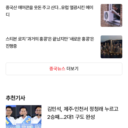
중국산 에어콘을 웃돈 주고 산다...유럽 열광시킨 메이
디
스티븐 로치 '과거의 홍콩'은 끝났지만 '새로운 홍콩'은
진행중
중국뉴스
더보기
추천기사
김민석, 제주·인천서 정청래 누르고
2승째…2대1 구도 완성