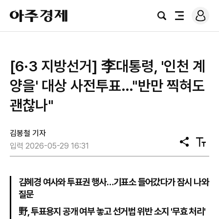
로
아
그
검
전
주
인
색
체
경
메
제
뉴
[6·3 지방선거] 李대통령, '인천 계
양을' 대상 사전투표…"반만 찍혀도
괜찮나"
김봉철 기자
공
텍
입력 2026-05-29 16:31
유
스
트
크
기
김혜경 여사와 투표권 행사…기표소 들어갔다가 잠시 나와
질문
野, 투표용지 공개 여부 놓고 선거법 위반 소지 '무효 처리'