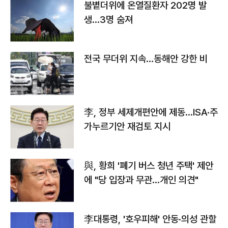
불볕더위에 온열질환자 202명 발
생…3명 숨져
전국 무더위 지속…동해안 강한 비
李, 정부 세제개편안에 제동…ISA·주
가누르기안 재검토 지시
與, 황희 '폐기 버스 청년 주택' 제안
에 "당 입장과 무관…개인 의견"
李대통령, '호우피해' 안동·의성 관할