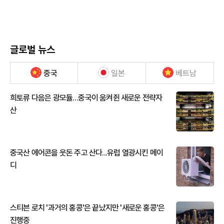
글로벌 뉴스
중국
일본
베트남
희토류 다음은 광모듈…중국이 움켜쥔 새로운 전략자
산
중국산 에어콘을 웃돈 주고 산다...유럽 열광시킨 메이
디
스티븐 로치 '과거의 홍콩'은 끝났지만 '새로운 홍콩'은
진행중