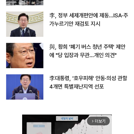
李, 정부 세제개편안에 제동…ISA·주
가누르기안 재검토 지시
與, 황희 '폐기 버스 청년 주택' 제안
에 "당 입장과 무관…개인 의견"
李대통령, '호우피해' 안동·의성 관할
4개면 특별재난지역 선포
더보기
arrow_forward_ios