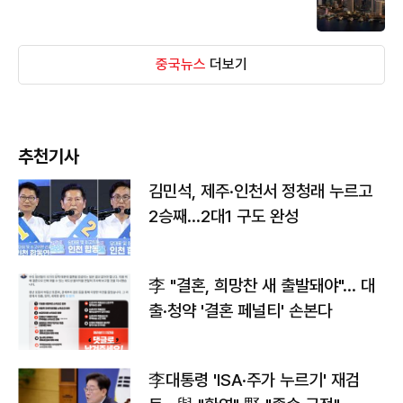
중국뉴스
더보기
추천기사
김민석, 제주·인천서 정청래 누르고
2승째…2대1 구도 완성
李 "결혼, 희망찬 새 출발돼야"… 대
출·청약 '결혼 페널티' 손본다
李대통령 'ISA·주가 누르기' 재검