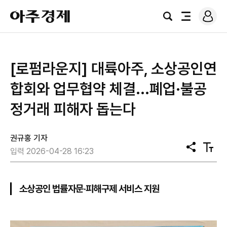
로
아
그
검
전
주
인
색
체
경
메
제
뉴
[로펌라운지] 대륙아주, 소상공인연
합회와 업무협약 체결...폐업·불공
정거래 피해자 돕는다
권규홍 기자
공
텍
입력 2026-04-28 16:23
유
스
트
크
기
소상공인 법률자문·피해구제 서비스 지원