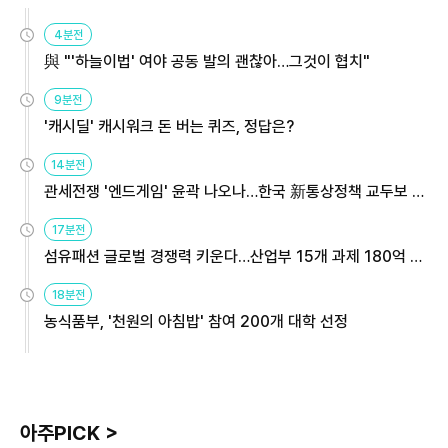
4분전
與 "'하늘이법' 여야 공동 발의 괜찮아…그것이 협치"
9분전
'캐시딜' 캐시워크 돈 버는 퀴즈, 정답은?
14분전
관세전쟁 '엔드게임' 윤곽 나오나…한국 新통상정책 교두보 활
용해야
17분전
섬유패션 글로벌 경쟁력 키운다…산업부 15개 과제 180억 지
원
18분전
농식품부, '천원의 아침밥' 참여 200개 대학 선정
아주PICK >