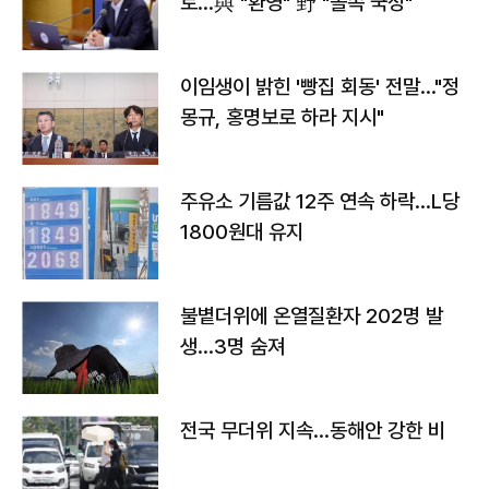
토…與 "환영" 野 "졸속 국정"
이임생이 밝힌 '빵집 회동' 전말…"정
몽규, 홍명보로 하라 지시"
주유소 기름값 12주 연속 하락…L당
1800원대 유지
불볕더위에 온열질환자 202명 발
생…3명 숨져
전국 무더위 지속…동해안 강한 비