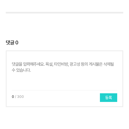
댓글
0
0
/ 300
등록