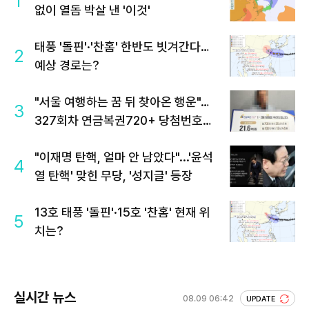
1
없이 열돔 박살 낸 '이것'
태풍 '돌핀'·'찬홈' 한반도 빗겨간다…
2
예상 경로는?
"서울 여행하는 꿈 뒤 찾아온 행운"…
3
327회차 연금복권720+ 당첨번호조
회 주목
"이재명 탄핵, 얼마 안 남았다"...'윤석
4
열 탄핵' 맞힌 무당, '성지글' 등장
13호 태풍 '돌핀'·15호 '찬홈' 현재 위
5
치는?
실시간 뉴스
08.09 06:42
UPDATE