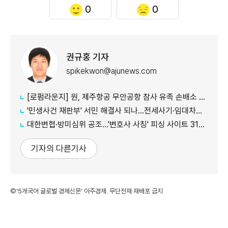
0
0
권규홍 기자
spikekwon@ajunews.com
[로펌라운지] 원, 제주항공 무안공항 참사 유족 손배소 대리..."참사 진상 명확히 규명"
'민생사건 재판부' 서민 해결사 되나...전세사기·임대차분쟁 평균 3개월내 해결
대한변협·방미심위 공조…'변호사 사칭' 피싱 사이트 31건 무더기 차단
기자의 다른기사
©'5개국어 글로벌 경제신문' 아주경제. 무단전재·재배포 금지