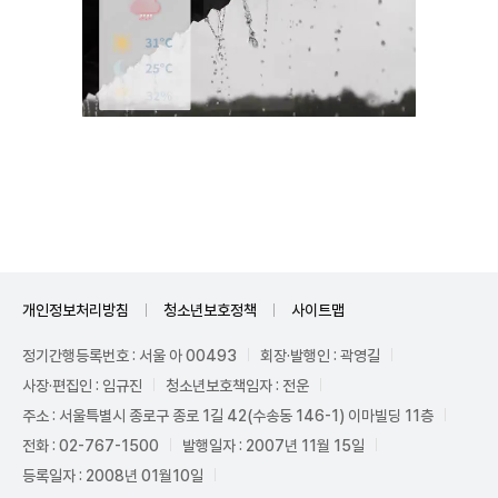
Unmute
개인정보처리방침
청소년보호정책
사이트맵
정기간행등록번호 : 서울 아 00493
회장·발행인 : 곽영길
사장·편집인 : 임규진
청소년보호책임자 : 전운
주소 : 서울특별시 종로구 종로 1길 42(수송동 146-1) 이마빌딩 11층
전화 : 02-767-1500
발행일자 : 2007년 11월 15일
등록일자 : 2008년 01월10일