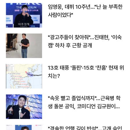
임영웅, 데뷔 10주년…"난 늘 부족한
사람이었다"
"광고주들이 찾아줘"…진태현, '이숙
캠' 하차 후 근황 공개
13호 태풍 '돌핀'·15호 '찬홈' 현재 위
치는?
"속옷 빨고 졸업식까지"…근육병 학
생 돌본 공익, 코미디언 김규원이었
다
"경솔한 언행 깊이 반성"…고개 숙인