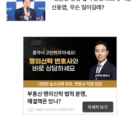
신동엽, 무슨 일이길래?