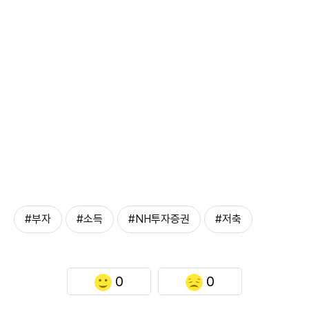
#부자
#소득
#NH투자증권
#저축
0
0