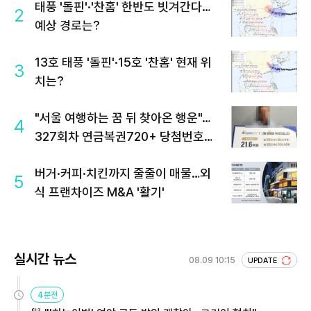
태풍 '돌핀'·'찬홈' 한반도 빗겨간다…
2
예상 경로는?
13호 태풍 '돌핀'·15호 '찬홈' 현재 위
3
치는?
"서울 여행하는 꿈 뒤 찾아온 행운"…
4
327회차 연금복권720+ 당첨번호조
회 주목
버거·커피·치킨까지 줄줄이 매물…외
5
식 프랜차이즈 M&A '활기'
실시간 뉴스
08.09 10:15
UPDATE
4분전