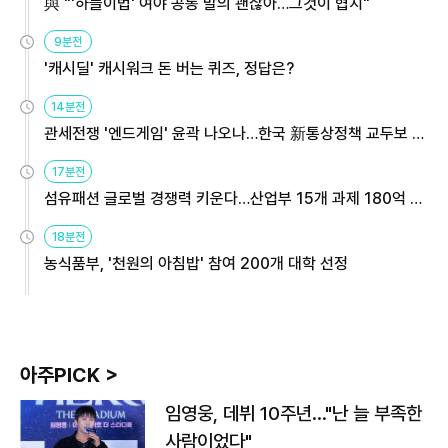
與 "'하늘이법' 여야 공동 발의 괜찮아…그것이 협치"
9분전
'캐시딜' 캐시워크 돈 버는 퀴즈, 정답은?
14분전
관세전쟁 '엔드게임' 윤곽 나오나…한국 新통상정책 교두보 활
용해야
17분전
섬유패션 글로벌 경쟁력 키운다…산업부 15개 과제 180억 지
원
18분전
농식품부, '천원의 아침밥' 참여 200개 대학 선정
아주PICK >
임영웅, 데뷔 10주년…"난 늘 부족한
사람이었다"