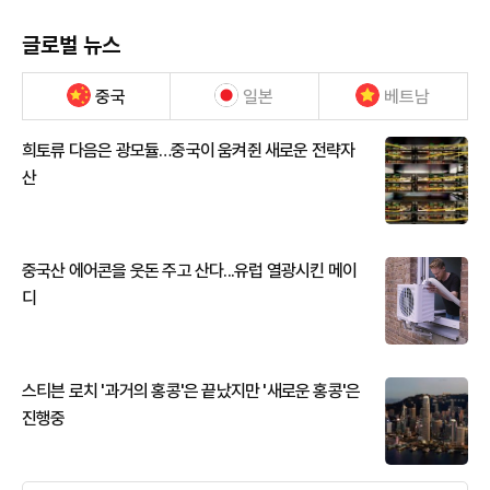
글로벌 뉴스
중국
일본
베트남
희토류 다음은 광모듈…중국이 움켜쥔 새로운 전략자
산
중국산 에어콘을 웃돈 주고 산다...유럽 열광시킨 메이
디
스티븐 로치 '과거의 홍콩'은 끝났지만 '새로운 홍콩'은
진행중