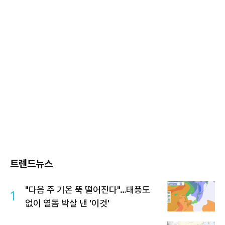
트렌드뉴스
"다음 주 기온 뚝 떨어진다"…태풍도
1
없이 열돔 박살 낸 '이것'