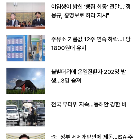
이임생이 밝힌 '빵집 회동' 전말…"정
몽규, 홍명보로 하라 지시"
주유소 기름값 12주 연속 하락…L당
1800원대 유지
불볕더위에 온열질환자 202명 발
생…3명 숨져
전국 무더위 지속…동해안 강한 비
李, 정부 세제개편안에 제동…ISA·주