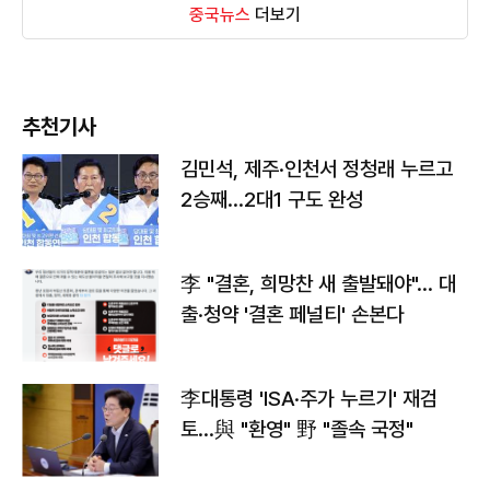
중국뉴스
더보기
추천기사
김민석, 제주·인천서 정청래 누르고
2승째…2대1 구도 완성
李 "결혼, 희망찬 새 출발돼야"… 대
출·청약 '결혼 페널티' 손본다
李대통령 'ISA·주가 누르기' 재검
토…與 "환영" 野 "졸속 국정"