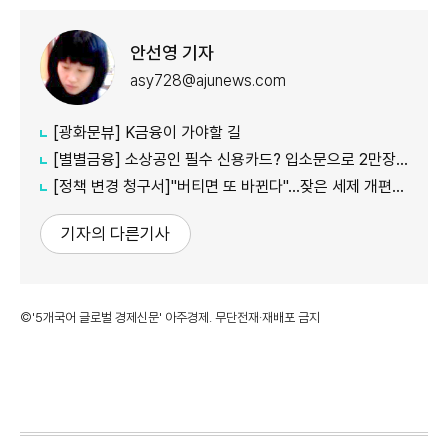
안선영 기자
asy728@ajunews.com
[광화문뷰] K금융이 가야할 길
[별별금융] 소상공인 필수 신용카드? 입소문으로 2만장 발급
[정책 변경 청구서]"버티면 또 바뀐다"…잦은 세제 개편이 키운 '학습 효과'
기자의 다른기사
©'5개국어 글로벌 경제신문' 아주경제. 무단전재·재배포 금지