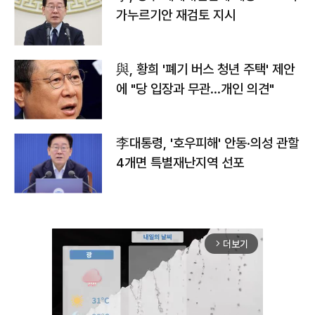
가누르기안 재검토 지시
與, 황희 '폐기 버스 청년 주택' 제안
에 "당 입장과 무관…개인 의견"
李대통령, '호우피해' 안동·의성 관할
4개면 특별재난지역 선포
더보기
arrow_forward_ios