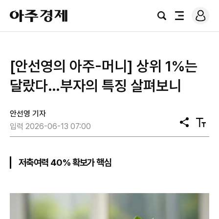
로
아
그
검
전
주
인
색
체
경
메
제
뉴
[안선영의 아주-머니] 상위 1%는
달랐다…부자의 특징 살펴보니
안선영 기자
공
텍
입력 2026-06-13 07:00
유
스
트
크
기
저축여력 40% 확보가 핵심