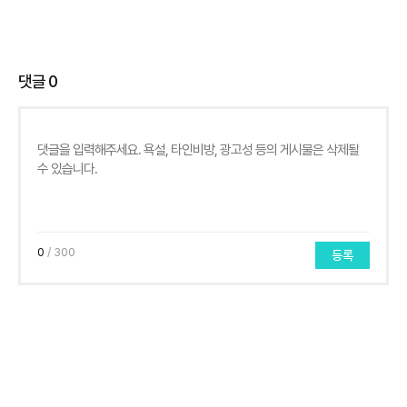
댓글
0
0
/ 300
등록