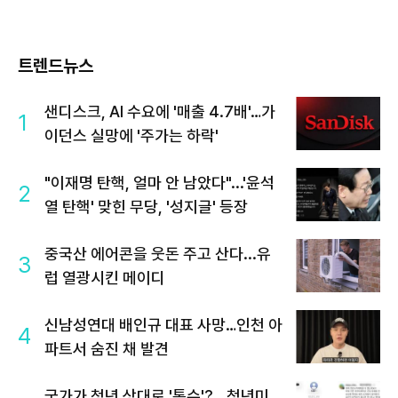
트렌드뉴스
샌디스크, AI 수요에 '매출 4.7배'…가
1
이던스 실망에 '주가는 하락'
"이재명 탄핵, 얼마 안 남았다"...'윤석
2
열 탄핵' 맞힌 무당, '성지글' 등장
중국산 에어콘을 웃돈 주고 산다...유
3
럽 열광시킨 메이디
신남성연대 배인규 대표 사망…인천 아
4
파트서 숨진 채 발견
국가가 청년 상대로 '통수'?...청년미