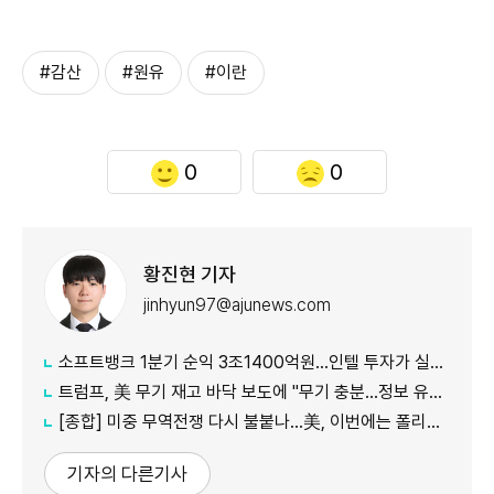
#감산
#원유
#이란
0
0
황진현 기자
jinhyun97@ajunews.com
소프트뱅크 1분기 순익 3조1400억원…인텔 투자가 실적 견인
트럼프, 美 무기 재고 바닥 보도에 "무기 충분…정보 유출자에 장기형"
[종합] 미중 무역전쟁 다시 불붙나…美, 이번에는 폴리실리콘 관세 15% 추진
기자의 다른기사