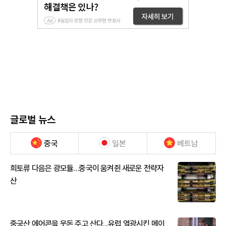
글로벌 뉴스
중국
일본
베트남
희토류 다음은 광모듈…중국이 움켜쥔 새로운 전략자
산
중국산 에어콘을 웃돈 주고 산다...유럽 열광시킨 메이