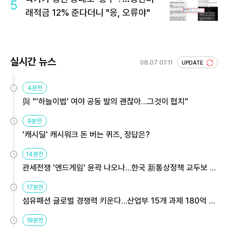
5
래적금 12% 준다더니 "응, 오류야"
실시간 뉴스
08.07 01:11
UPDATE
4분전
與 "'하늘이법' 여야 공동 발의 괜찮아…그것이 협치"
9분전
'캐시딜' 캐시워크 돈 버는 퀴즈, 정답은?
14분전
관세전쟁 '엔드게임' 윤곽 나오나…한국 新통상정책 교두보 활
용해야
17분전
섬유패션 글로벌 경쟁력 키운다…산업부 15개 과제 180억 지
원
18분전