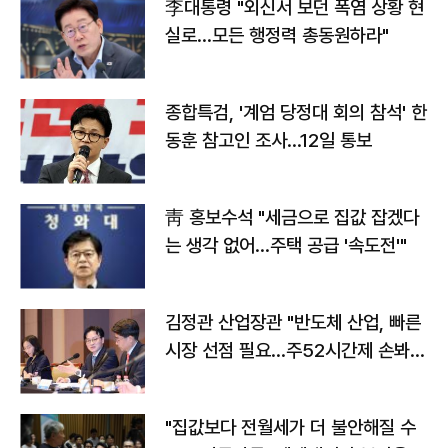
李대통령 "외신서 보던 폭염 상황 현
실로…모든 행정력 총동원하라"
종합특검, '계엄 당정대 회의 참석' 한
동훈 참고인 조사...12일 통보
靑 홍보수석 "세금으로 집값 잡겠다
는 생각 없어…주택 공급 '속도전'"
김정관 산업장관 "반도체 산업, 빠른
시장 선점 필요…주52시간제 손봐
야"
"집값보다 전월세가 더 불안해질 수