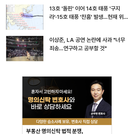
13호 '돌핀' 이어 14호 태풍 '구지
라'·15호 태풍 '찬홈' 발생…현재 위
치와 이동경로는?
이상준, LA 공연 논란에 사과 "너무
죄송…연구하고 공부할 것"