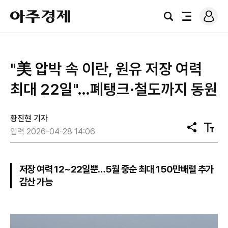
로
아
그
검
전
주
인
색
체
경
메
제
뉴
"美 압박 속 이란, 원유 저장 여력
최대 22일"…폐탱크·철도까지 동원
황진현 기자
공
텍
입력 2026-04-28 14:06
유
스
트
크
기
저장 여력 12~22일뿐…5월 중순 최대 150만배럴 추가
감산 가능