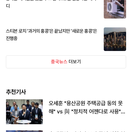
디
스티븐 로치 '과거의 홍콩'은 끝났지만 '새로운 홍콩'은
진행중
중국뉴스
더보기
추천기사
오세훈 "용산공원 주택공급 동의 못
해" vs 與 "정치적 어젠다로 사용"
맞불