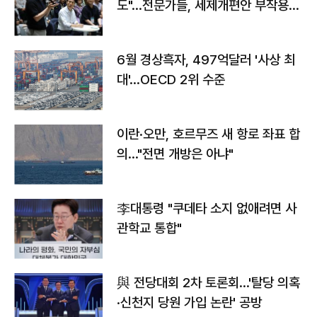
도"…전문가들, 세제개편안 부작용
우려
6월 경상흑자, 497억달러 '사상 최
대'…OECD 2위 수준
이란·오만, 호르무즈 새 항로 좌표 합
의…"전면 개방은 아냐"
李대통령 "쿠데타 소지 없애려면 사
관학교 통합"
與 전당대회 2차 토론회…'탈당 의혹
·신천지 당원 가입 논란' 공방