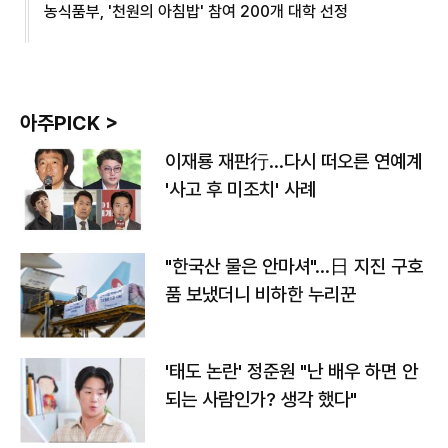
농식품부, '천원의 아침밥' 참여 200개 대학 선정
아주PICK >
이재룡 재판行…다시 떠오른 연예계
'사고 후 미조치' 사례
"한국산 물은 안마셔"…日 지진 구호
품 보냈더니 비하한 누리꾼
'태도 논란' 정준원 "난 배우 하면 안
되는 사람인가? 생각 했다"