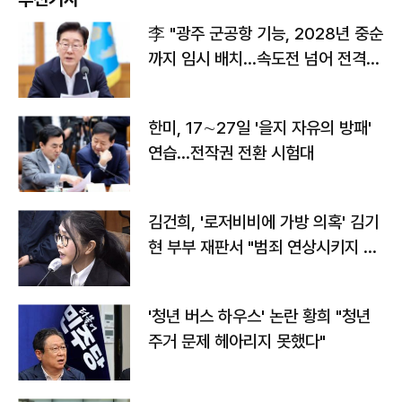
李 "광주 군공항 기능, 2028년 중순
까지 임시 배치…속도전 넘어 전격
전"
한미, 17∼27일 '을지 자유의 방패'
연습…전작권 전환 시험대
김건희, '로저비비에 가방 의혹' 김기
현 부부 재판서 "범죄 연상시키지 말
라"
'청년 버스 하우스' 논란 황희 "청년
주거 문제 헤아리지 못했다"