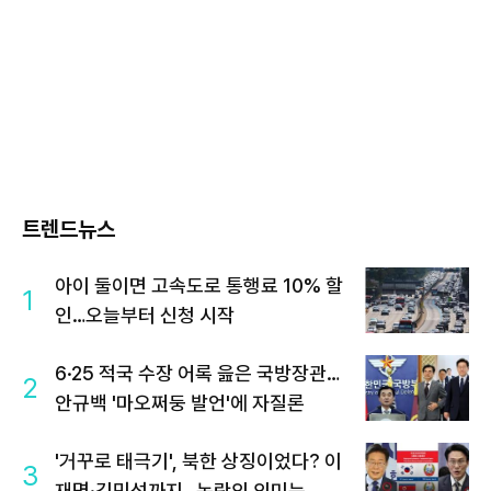
트렌드뉴스
아이 둘이면 고속도로 통행료 10% 할
1
인…오늘부터 신청 시작
6·25 적국 수장 어록 읊은 국방장관…
2
안규백 '마오쩌둥 발언'에 자질론
'거꾸로 태극기', 북한 상징이었다? 이
3
재명·김민석까지…논란의 의미는