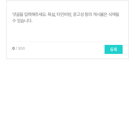
0
/ 300
등록