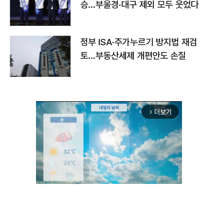
승…부울경·대구 제외 모두 웃었다
정부 ISA·주가누르기 방지법 재검
토…부동산세제 개편안도 손질
더보기
arrow_forward_ios
Unmute