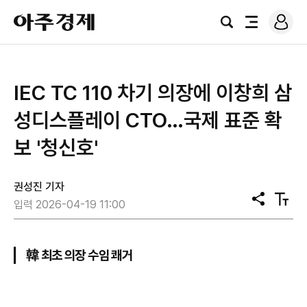
로
아
그
검
전
주
인
색
체
경
메
제
뉴
IEC TC 110 차기 의장에 이창희 삼
성디스플레이 CTO…국제 표준 확
보 '청신호'
권성진 기자
공
텍
입력 2026-04-19 11:00
유
스
트
크
기
韓 최초 의장 수임 쾌거