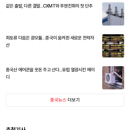
같은 출발, 다른 결말...CXMT와 푸젠진화의 첫 단추
희토류 다음은 광모듈…중국이 움켜쥔 새로운 전략자
산
중국산 에어콘을 웃돈 주고 산다...유럽 열광시킨 메이
디
중국뉴스
더보기
추천기사