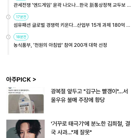
관세전쟁 '엔드게임' 윤곽 나오나…한국 新통상정책 교두보 활
용해야
17분전
섬유패션 글로벌 경쟁력 키운다…산업부 15개 과제 180억 지
원
18분전
농식품부, '천원의 아침밥' 참여 200개 대학 선정
아주PICK >
광복절 앞두고 "김구는 빨갱이"…서
울우유 불매 주장에 황당
'거꾸로 태극기'에 분노한 김희철, 결
국 사과…"제 잘못"