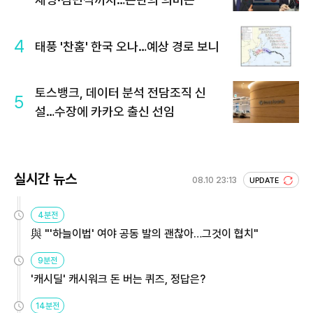
4
태풍 '찬홈' 한국 오나…예상 경로 보니
토스뱅크, 데이터 분석 전담조직 신
5
설…수장에 카카오 출신 선임
실시간 뉴스
08.10 23:13
UPDATE
4분전
與 "'하늘이법' 여야 공동 발의 괜찮아…그것이 협치"
9분전
'캐시딜' 캐시워크 돈 버는 퀴즈, 정답은?
14분전