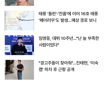
태풍 '돌핀'·'찬홈'에 이어 16호 태풍
'페이러우'도 발생…예상 경로 보니
임영웅, 데뷔 10주년…"난 늘 부족한
사람이었다"
"광고주들이 찾아줘"…진태현, '이숙
캠' 하차 후 근황 공개