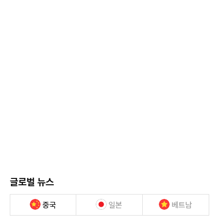
글로벌 뉴스
중국
일본
베트남