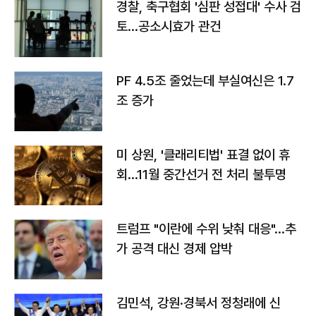
경찰, 축구협회 '심판 성접대' 수사 검
토…공소시효가 관건
PF 4.5조 줄었는데 부실여신은 1.7
조 증가
미 상원, '클래리티법' 표결 없이 휴
회…11월 중간선거 전 처리 불투명
트럼프 "이란에 수위 낮춰 대응"…추
가 공격 대신 경제 압박
김민석, 강원·경북서 정청래에 신