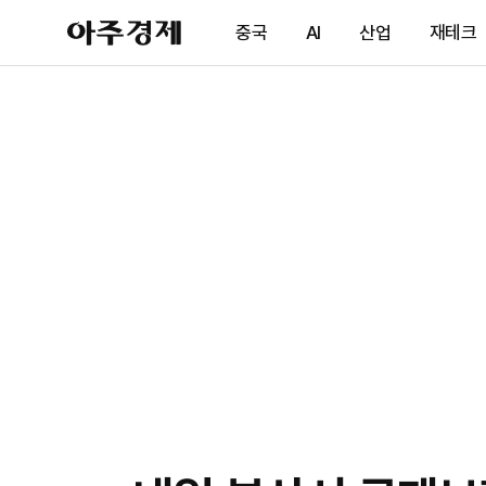
아
중국
AI
산업
재테크
주
경
제