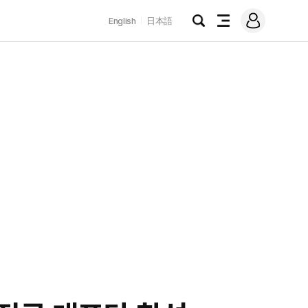
로
English
日本語
그
검
전
인
색
체
메
뉴