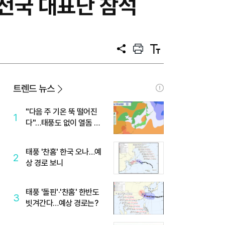
전국 대표단 참석
공
프
텍
유
린
스
트
트
크
기
트렌드 뉴스
"다음 주 기온 뚝 떨어진
1
다"…태풍도 없이 열돔 박
살 낸 '이것'
태풍 '찬홈' 한국 오나…예
2
상 경로 보니
태풍 '돌핀'·'찬홈' 한반도
3
빗겨간다…예상 경로는?