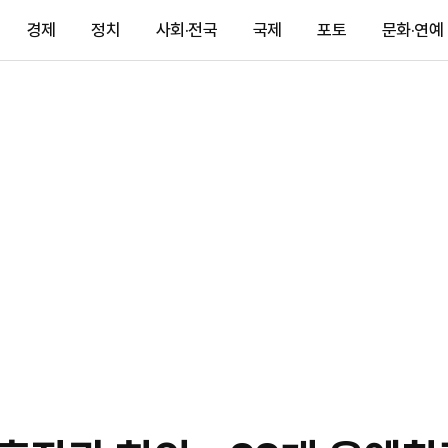
경제
정치
사회·전국
국제
포토
문화·연예