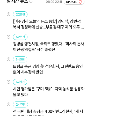
실시간 뉴스
08.09 22:11
UPDATE
22분전
[아주경제 오늘의 뉴스 종합] 김민석, 강원·경
북서 정청래에 신승…부울경·대구 제외 모두 웃
었다 外
52분전
김병삼 영천시장, 국회로 향했다…'마사회 본사
이전·광역철도' 사수 총력전
1시간전
트럼프 측근 경영 美 석유회사, 그린란드 승인
없이 시추장비 반입
1시간전
시민 평가받은 '구미 5味'…지역 농식품 상용화
물꼬 텄다
2시간전
전 국민 대상 총상금 400만원...김천시, '새 시