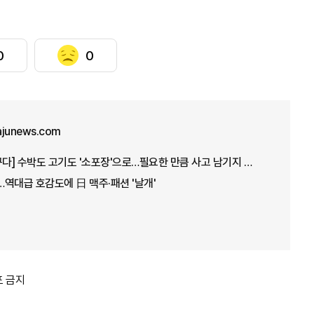
0
0
ajunews.com
[1인가구, 소비지형 바꾸다] 수박도 고기도 '소포장'으로…필요한 만큼 사고 남기지 않아요
역대급 호감도에 日 맥주·패션 '날개'
포 금지