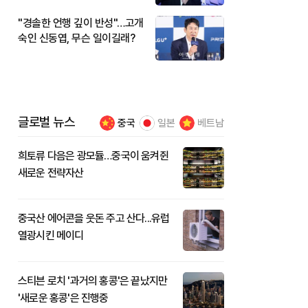
"경솔한 언행 깊이 반성"…고개
숙인 신동엽, 무슨 일이길래?
글로벌 뉴스
중국
일본
베트남
희토류 다음은 광모듈…중국이 움켜쥔
새로운 전략자산
중국산 에어콘을 웃돈 주고 산다...유럽
열광시킨 메이디
스티븐 로치 '과거의 홍콩'은 끝났지만
'새로운 홍콩'은 진행중