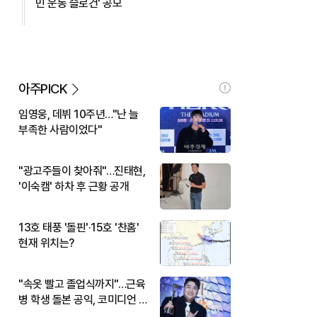
민 운동 슬로건' 공모
아주PICK
임영웅, 데뷔 10주년…"난 늘
부족한 사람이었다"
"광고주들이 찾아줘"…진태현,
'이숙캠' 하차 후 근황 공개
13호 태풍 '돌핀'·15호 '찬홈'
현재 위치는?
"속옷 빨고 졸업식까지"…근육
병 학생 돌본 공익, 코미디언 김
규원이었다