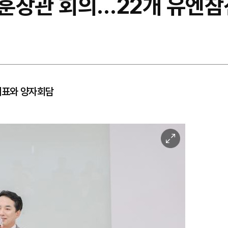
보훈장관 회의…22개 유엔참
대표와 양자회담
이
미
지
확
대