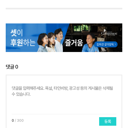
댓글
0
0
/ 300
등록