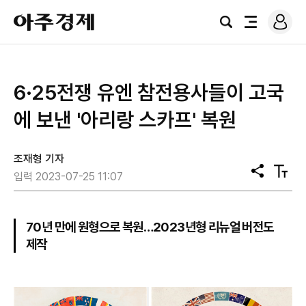
로
아
그
검
전
주
인
색
체
경
메
제
뉴
​6·25전쟁 유엔 참전용사들이 고국
에 보낸 '아리랑 스카프' 복원
조재형 기자
공
텍
입력 2023-07-25 11:07
유
스
트
크
기
70년 만에 원형으로 복원…2023년형 리뉴얼 버전도
제작