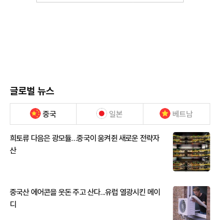
글로벌 뉴스
중국
일본
베트남
희토류 다음은 광모듈…중국이 움켜쥔 새로운 전략자
산
중국산 에어콘을 웃돈 주고 산다...유럽 열광시킨 메이
디