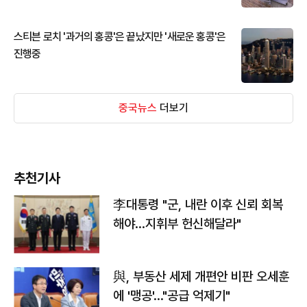
스티븐 로치 '과거의 홍콩'은 끝났지만 '새로운 홍콩'은
진행중
중국뉴스
더보기
추천기사
李대통령 "군, 내란 이후 신뢰 회복
해야…지휘부 헌신해달라"
與, 부동산 세제 개편안 비판 오세훈
에 '맹공'…"공급 억제기"