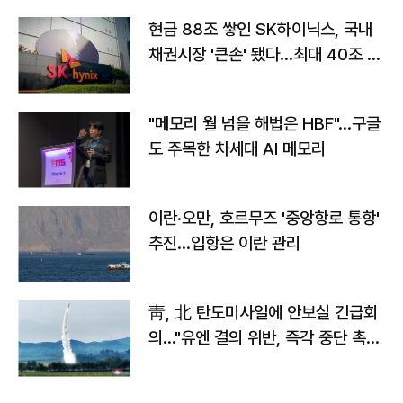
현금 88조 쌓인 SK하이닉스, 국내
채권시장 '큰손' 됐다…최대 40조 투
자
"메모리 월 넘을 해법은 HBF"…구글
도 주목한 차세대 AI 메모리
이란·오만, 호르무즈 '중앙항로 통항'
추진…입항은 이란 관리
靑, 北 탄도미사일에 안보실 긴급회
의…"유엔 결의 위반, 즉각 중단 촉
구"