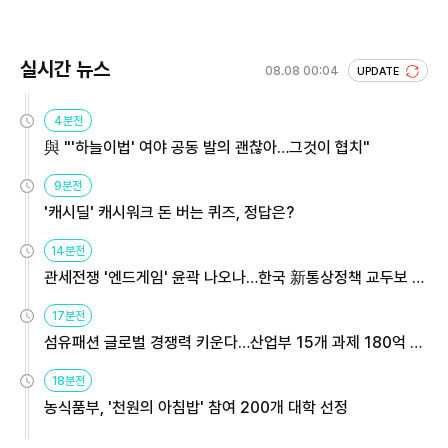
실시간 뉴스
08.08 00:04
UPDATE
4분전
與 "'하늘이법' 여야 공동 발의 괜찮아…그것이 협치"
9분전
'캐시딜' 캐시워크 돈 버는 퀴즈, 정답은?
14분전
관세전쟁 '엔드게임' 윤곽 나오나…한국 新통상정책 교두보 활
용해야
17분전
섬유패션 글로벌 경쟁력 키운다…산업부 15개 과제 180억 지
원
18분전
농식품부, '천원의 아침밥' 참여 200개 대학 선정