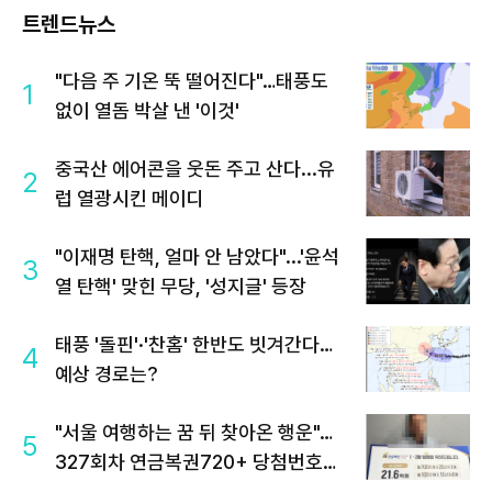
트렌드뉴스
"다음 주 기온 뚝 떨어진다"…태풍도
1
없이 열돔 박살 낸 '이것'
중국산 에어콘을 웃돈 주고 산다...유
2
럽 열광시킨 메이디
"이재명 탄핵, 얼마 안 남았다"...'윤석
3
열 탄핵' 맞힌 무당, '성지글' 등장
태풍 '돌핀'·'찬홈' 한반도 빗겨간다…
4
예상 경로는?
"서울 여행하는 꿈 뒤 찾아온 행운"…
5
327회차 연금복권720+ 당첨번호조
회 주목