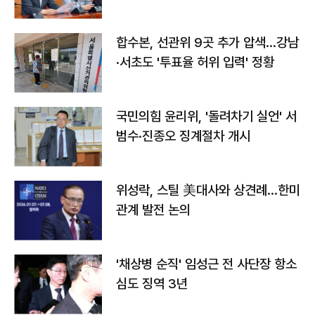
합수본, 선관위 9곳 추가 압색…강남
·서초도 '투표율 허위 입력' 정황
국민의힘 윤리위, '돌려차기 실언' 서
범수·진종오 징계절차 개시
위성락, 스틸 美대사와 상견례…한미
관계 발전 논의
'채상병 순직' 임성근 전 사단장 항소
심도 징역 3년