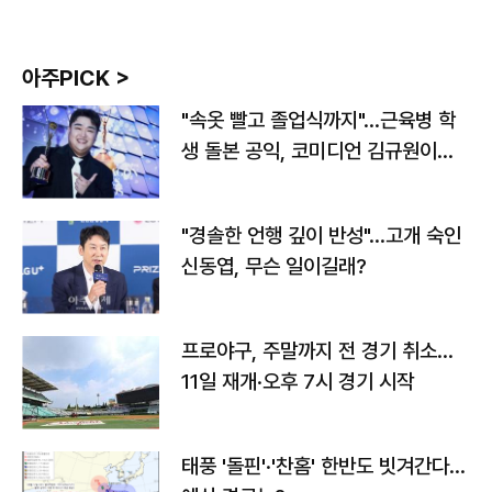
아주PICK >
"속옷 빨고 졸업식까지"…근육병 학
생 돌본 공익, 코미디언 김규원이었
다
"경솔한 언행 깊이 반성"…고개 숙인
신동엽, 무슨 일이길래?
프로야구, 주말까지 전 경기 취소…
11일 재개·오후 7시 경기 시작
태풍 '돌핀'·'찬홈' 한반도 빗겨간다…