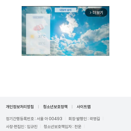
더보기
arrow_forward_ios
Unmute
개인정보처리방침
청소년보호정책
사이트맵
정기간행등록번호 : 서울 아 00493
회장·발행인 : 곽영길
사장·편집인 : 임규진
청소년보호책임자 : 전운