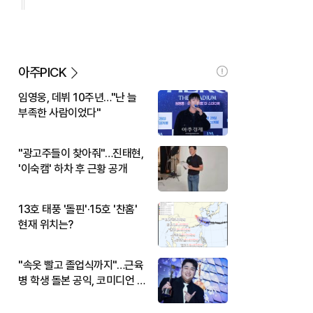
아주PICK
임영웅, 데뷔 10주년…"난 늘
부족한 사람이었다"
"광고주들이 찾아줘"…진태현,
'이숙캠' 하차 후 근황 공개
13호 태풍 '돌핀'·15호 '찬홈'
현재 위치는?
"속옷 빨고 졸업식까지"…근육
병 학생 돌본 공익, 코미디언 김
규원이었다