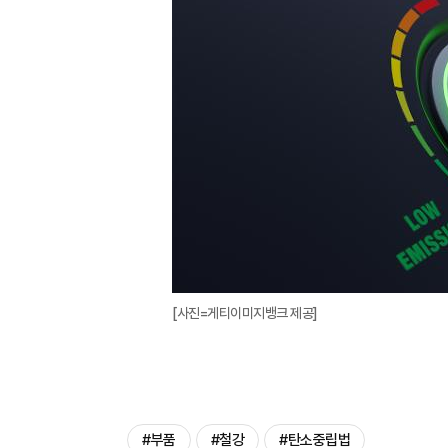
[사진=게티이미지뱅크 제공]
#부품
#철강
#탄소중립법