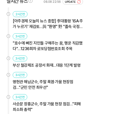
실시간 뉴스
08.08 22:56
UPDATE
2시간전
[아주경제 오늘의 뉴스 종합] 李대통령 'ISA·주
가 누르기' 재검토…與 "환영" 野 "졸속 국정"
外
3시간전
"호수에 빠진 지인들 구해주는 꿈, 행운 직감했
다"…1236회차 로또당첨번호조회 주목
3시간전
부산 철강제조 공장서 화재…대응 1단계 발령
3시간전
명현관 해남군수, 주말 폭염·가뭄 현장점
검…"군민 안전 최우선"
3시간전
사순문 장흥군수, 주말 가뭄 현장 점검…"피해
최소화 총력"