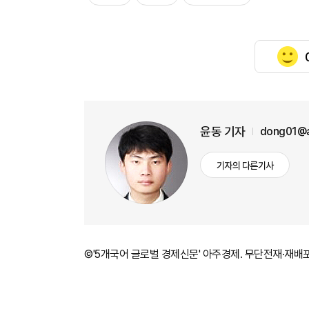
윤동 기자
dong01@a
기자의 다른기사
©'5개국어 글로벌 경제신문' 아주경제. 무단전재·재배