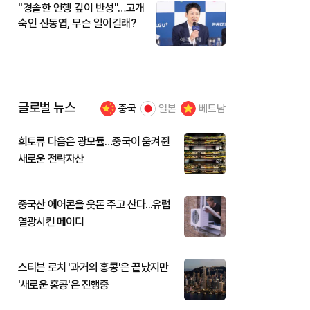
"경솔한 언행 깊이 반성"…고개
숙인 신동엽, 무슨 일이길래?
글로벌 뉴스
중국
일본
베트남
희토류 다음은 광모듈…중국이 움켜쥔
새로운 전략자산
중국산 에어콘을 웃돈 주고 산다...유럽
열광시킨 메이디
스티븐 로치 '과거의 홍콩'은 끝났지만
'새로운 홍콩'은 진행중