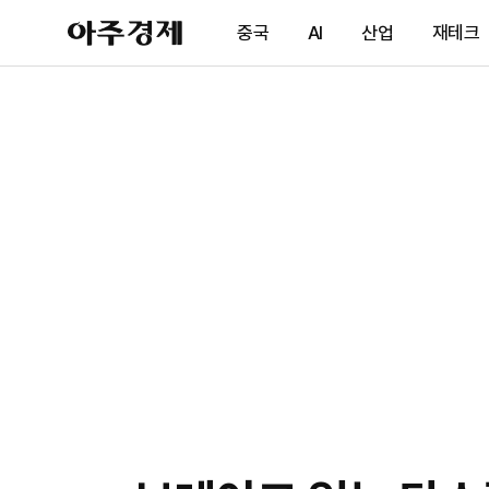
아
중국
AI
산업
재테크
주
경
제