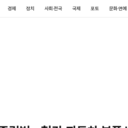
경제
정치
사회·전국
국제
포토
문화·연예