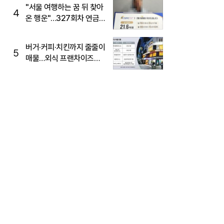
"서울 여행하는 꿈 뒤 찾아
4
온 행운"…327회차 연금
복권720+ 당첨번호조회
주목
버거·커피·치킨까지 줄줄이
5
매물…외식 프랜차이즈
M&A '활기'