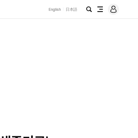
로
English
日本語
그
검
전
인
색
체
메
뉴