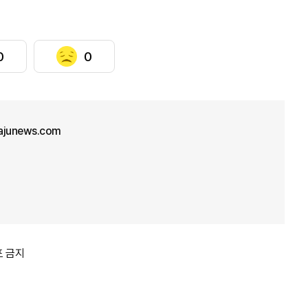
0
0
junews.com
포 금지