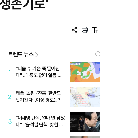
'생존기로'
공
프
텍
유
린
스
트
트
크
기
트렌드 뉴스
"다음 주 기온 뚝 떨어진
1
다"…태풍도 없이 열돔 박
살 낸 '이것'
태풍 '돌핀'·'찬홈' 한반도
2
빗겨간다…예상 경로는?
"이재명 탄핵, 얼마 안 남았
3
다"...'윤석열 탄핵' 맞힌 무
당, '성지글' 등장