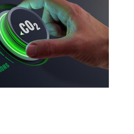
지
확
대