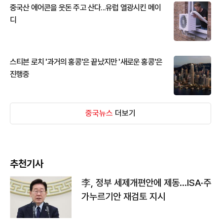
중국산 에어콘을 웃돈 주고 산다...유럽 열광시킨 메이
디
스티븐 로치 '과거의 홍콩'은 끝났지만 '새로운 홍콩'은
진행중
중국뉴스
더보기
추천기사
李, 정부 세제개편안에 제동…ISA·주
가누르기안 재검토 지시