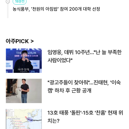
18분전
농식품부, '천원의 아침밥' 참여 200개 대학 선정
아주PICK >
임영웅, 데뷔 10주년…"난 늘 부족한
사람이었다"
"광고주들이 찾아줘"…진태현, '이숙
캠' 하차 후 근황 공개
13호 태풍 '돌핀'·15호 '찬홈' 현재 위
치는?