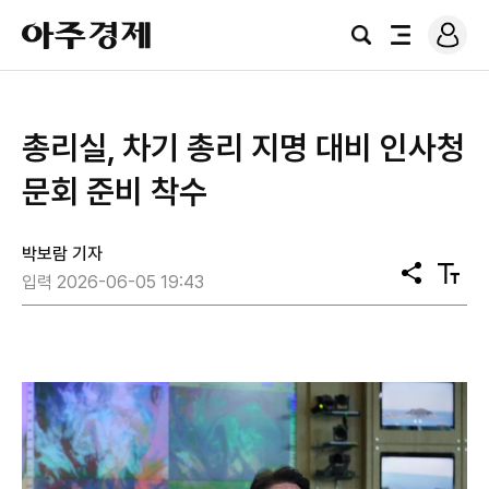
로
아
그
검
전
주
인
색
체
경
메
제
뉴
총리실, 차기 총리 지명 대비 인사청
문회 준비 착수
박보람 기자
공
텍
입력 2026-06-05 19:43
유
스
트
크
기