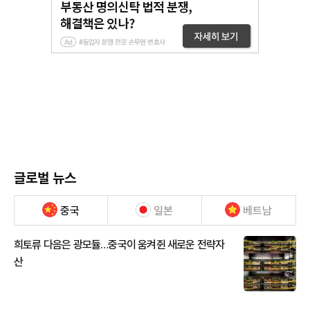
글로벌 뉴스
중국
일본
베트남
희토류 다음은 광모듈…중국이 움켜쥔 새로운 전략자
산