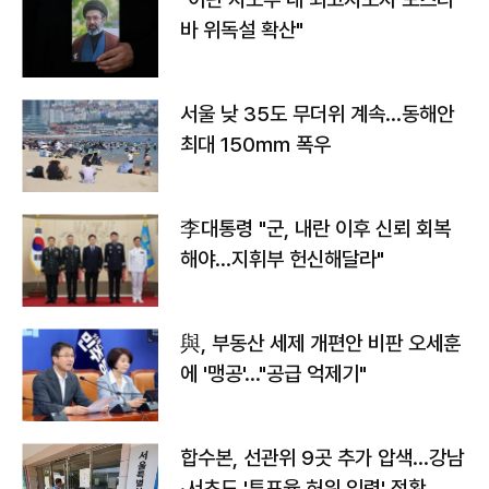
바 위독설 확산"
서울 낮 35도 무더위 계속…동해안
최대 150㎜ 폭우
李대통령 "군, 내란 이후 신뢰 회복
해야…지휘부 헌신해달라"
與, 부동산 세제 개편안 비판 오세훈
에 '맹공'…"공급 억제기"
합수본, 선관위 9곳 추가 압색…강남
·서초도 '투표율 허위 입력' 정황