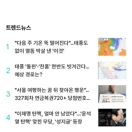
트렌드뉴스
"다음 주 기온 뚝 떨어진다"…태풍도
1
없이 열돔 박살 낸 '이것'
태풍 '돌핀'·'찬홈' 한반도 빗겨간다…
2
예상 경로는?
"서울 여행하는 꿈 뒤 찾아온 행운"…
3
327회차 연금복권720+ 당첨번호조
회 주목
"이재명 탄핵, 얼마 안 남았다"...'윤석
4
열 탄핵' 맞힌 무당, '성지글' 등장