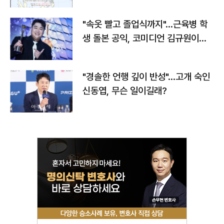
"속옷 빨고 졸업식까지"…근육병 학
생 돌본 공익, 코미디언 김규원이었
다
"경솔한 언행 깊이 반성"…고개 숙인
신동엽, 무슨 일이길래?