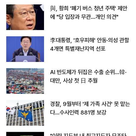
與, 황희 '폐기 버스 청년 주택' 제안
에 "당 입장과 무관…개인 의견"
李대통령, '호우피해' 안동·의성 관할
4개면 특별재난지역 선포
AI 반도체가 뒤집은 수출 순위…韓·
대만, 사상 첫 日 추월
경찰, 9월부터 '제 가족 사건' 못 맡는
다…수사인력 881명 보강
"이란 지도부 내 최고지도자 모즈타