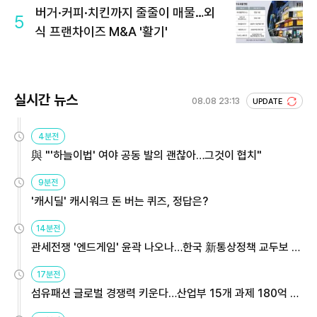
버거·커피·치킨까지 줄줄이 매물…외
5
식 프랜차이즈 M&A '활기'
실시간 뉴스
08.08 23:13
UPDATE
4분전
與 "'하늘이법' 여야 공동 발의 괜찮아…그것이 협치"
9분전
'캐시딜' 캐시워크 돈 버는 퀴즈, 정답은?
14분전
관세전쟁 '엔드게임' 윤곽 나오나…한국 新통상정책 교두보 활
용해야
17분전
섬유패션 글로벌 경쟁력 키운다…산업부 15개 과제 180억 지
원