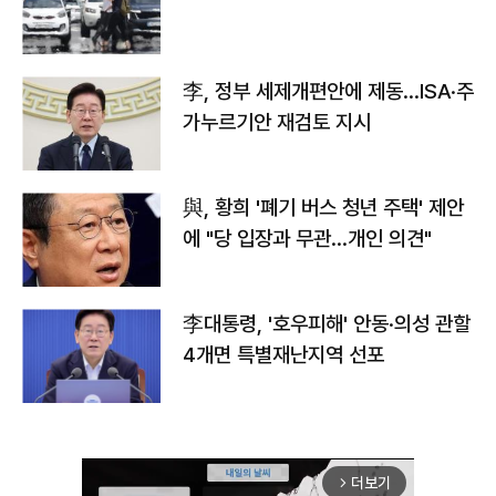
李, 정부 세제개편안에 제동…ISA·주
가누르기안 재검토 지시
與, 황희 '폐기 버스 청년 주택' 제안
에 "당 입장과 무관…개인 의견"
李대통령, '호우피해' 안동·의성 관할
4개면 특별재난지역 선포
더보기
arrow_forward_ios