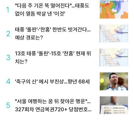
"다음 주 기온 뚝 떨어진다"…태풍도
1
없이 열돔 박살 낸 '이것'
태풍 '돌핀'·'찬홈' 한반도 빗겨간다…
2
예상 경로는?
13호 태풍 '돌핀'·15호 '찬홈' 현재 위
3
치는?
4
'축구의 신' 메시 부친상…향년 68세
"서울 여행하는 꿈 뒤 찾아온 행운"…
5
327회차 연금복권720+ 당첨번호조
회 주목