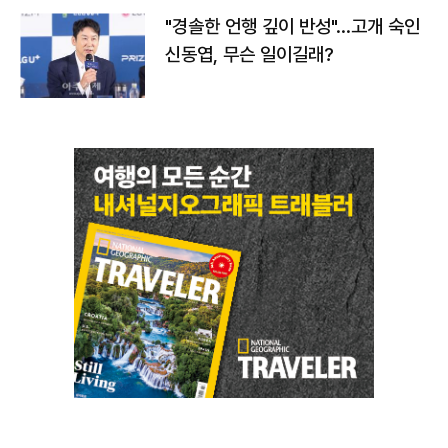
"경솔한 언행 깊이 반성"…고개 숙인
신동엽, 무슨 일이길래?