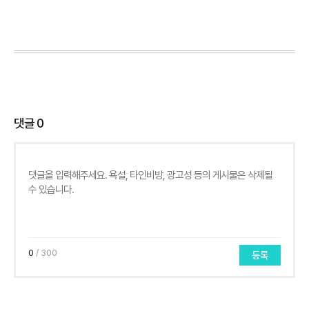
댓글
0
0
/ 300
등록