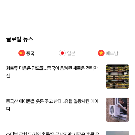
글로벌 뉴스
중국
일본
베트남
희토류 다음은 광모듈…중국이 움켜쥔 새로운 전략자
산
중국산 에어콘을 웃돈 주고 산다...유럽 열광시킨 메이
디
스티븐 로치 '과거의 홍콩'은 끝났지만 '새로운 홍콩'은