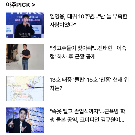
아주PICK >
임영웅, 데뷔 10주년…"난 늘 부족한
사람이었다"
"광고주들이 찾아줘"…진태현, '이숙
캠' 하차 후 근황 공개
13호 태풍 '돌핀'·15호 '찬홈' 현재 위
치는?
"속옷 빨고 졸업식까지"…근육병 학
생 돌본 공익, 코미디언 김규원이었
다