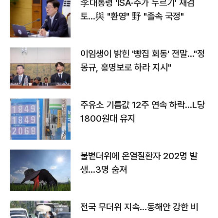
李대통령 'ISA·주가 누르기' 재검
토…與 "환영" 野 "졸속 국정"
이임생이 밝힌 '빵집 회동' 전말…"정
몽규, 홍명보로 하라 지시"
주유소 기름값 12주 연속 하락…L당
1800원대 유지
불볕더위에 온열질환자 202명 발
생…3명 숨져
전국 무더위 지속…동해안 강한 비