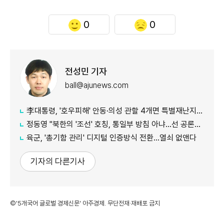
0
0
전성민 기자
ball@ajunews.com
李대통령, '호우피해' 안동·의성 관할 4개면 특별재난지역 선포
정동영 "북한의 '조선' 호칭, 통일부 방침 아냐...선 공론화 먼저"
육군, '총기함 관리' 디지털 인증방식 전환…열쇠 없앤다
기자의 다른기사
©'5개국어 글로벌 경제신문' 아주경제. 무단전재·재배포 금지