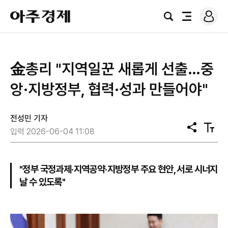
로
아
그
검
전
주
인
색
체
경
메
제
뉴
金총리 "지역일꾼 새롭게 선출…중
앙·지방정부, 협력·성과 만들어야"
전성민 기자
공
텍
입력 2026-06-04 11:08
유
스
트
크
기
"정부 국정과제·지역공약·지방정부 주요 현안, 서로 시너지
날 수 있도록"