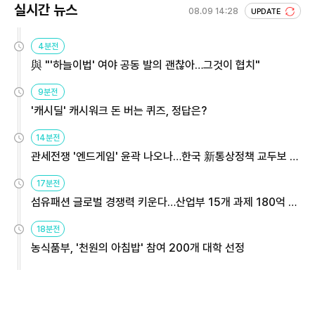
실시간 뉴스
08.09 14:28
UPDATE
4분전
與 "'하늘이법' 여야 공동 발의 괜찮아…그것이 협치"
9분전
'캐시딜' 캐시워크 돈 버는 퀴즈, 정답은?
14분전
관세전쟁 '엔드게임' 윤곽 나오나…한국 新통상정책 교두보 활
용해야
17분전
섬유패션 글로벌 경쟁력 키운다…산업부 15개 과제 180억 지
원
18분전
농식품부, '천원의 아침밥' 참여 200개 대학 선정