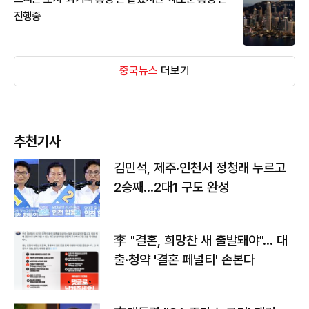
진행중
중국뉴스
더보기
추천기사
김민석, 제주·인천서 정청래 누르고
2승째…2대1 구도 완성
李 "결혼, 희망찬 새 출발돼야"… 대
출·청약 '결혼 페널티' 손본다