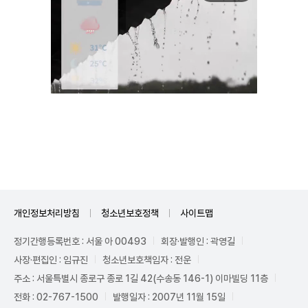
Unmute
개인정보처리방침
청소년보호정책
사이트맵
정기간행등록번호 : 서울 아 00493
회장·발행인 : 곽영길
사장·편집인 : 임규진
청소년보호책임자 : 전운
주소 : 서울특별시 종로구 종로 1길 42(수송동 146-1) 이마빌딩 11층
전화 : 02-767-1500
발행일자 : 2007년 11월 15일