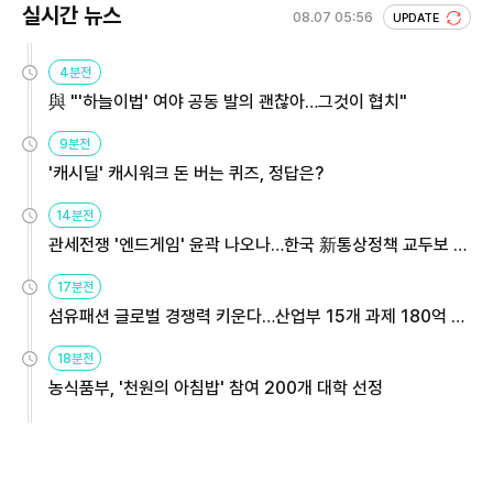
실시간 뉴스
08.07 05:56
UPDATE
4분전
與 "'하늘이법' 여야 공동 발의 괜찮아…그것이 협치"
9분전
'캐시딜' 캐시워크 돈 버는 퀴즈, 정답은?
14분전
관세전쟁 '엔드게임' 윤곽 나오나…한국 新통상정책 교두보 활
용해야
17분전
섬유패션 글로벌 경쟁력 키운다…산업부 15개 과제 180억 지
원
18분전
농식품부, '천원의 아침밥' 참여 200개 대학 선정