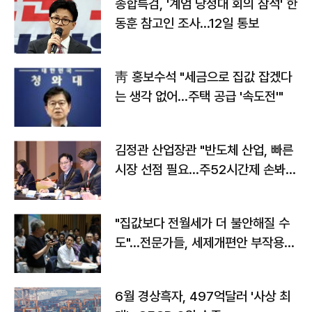
종합특검, '계엄 당정대 회의 참석' 한
동훈 참고인 조사...12일 통보
靑 홍보수석 "세금으로 집값 잡겠다
는 생각 없어…주택 공급 '속도전'"
김정관 산업장관 "반도체 산업, 빠른
시장 선점 필요…주52시간제 손봐
야"
"집값보다 전월세가 더 불안해질 수
도"…전문가들, 세제개편안 부작용
우려
6월 경상흑자, 497억달러 '사상 최