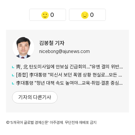
0
0
김봉철 기자
nicebong@ajunews.com
靑, 北 탄도미사일에 안보실 긴급회의…"유엔 결의 위반, 즉각 중단 촉구"
[종합] 李대통령 "외신서 보던 폭염 상황 현실로…모든 행정력 총동원하라"
李대통령 "청년 대책 속도 높여야…교육·취업·결혼 중심 정책 재편"
기자의 다른기사
©'5개국어 글로벌 경제신문' 아주경제. 무단전재·재배포 금지