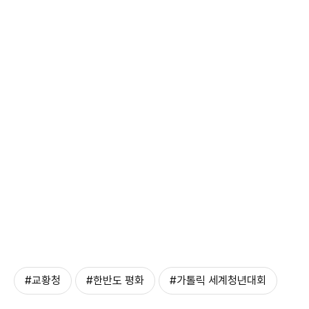
#교황청
#한반도 평화
#가톨릭 세계청년대회