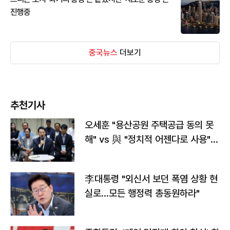
진행중
중국뉴스
더보기
추천기사
오세훈 "용산공원 주택공급 동의 못
해" vs 與 "정치적 어젠다로 사용"
맞불
李대통령 "외신서 보던 폭염 상황 현
실로…모든 행정력 총동원하라"