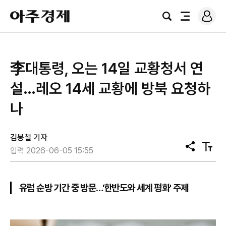
로
아
그
검
전
주
인
색
체
경
메
제
뉴
李대통령, 오는 14일 교황청서 연
설…레오 14세 교황에 방북 요청하
나
김봉철 기자
공
텍
입력 2026-06-05 15:55
유
스
트
크
기
유럽 순방 기간 중 방문…'한반도와 세계 평화' 주제