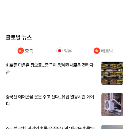
글로벌 뉴스
중국
일본
베트남
희토류 다음은 광모듈…중국이 움켜쥔 새로운 전략자
산
중국산 에어콘을 웃돈 주고 산다...유럽 열광시킨 메이
디
스티븐 로치 '과거의 홍콩'은 끝났지만 '새로운 홍콩'은