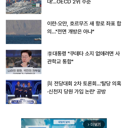
대'…OECD 2위 수준
이란·오만, 호르무즈 새 항로 좌표 합
의…"전면 개방은 아냐"
李대통령 "쿠데타 소지 없애려면 사
관학교 통합"
與 전당대회 2차 토론회…'탈당 의혹
·신천지 당원 가입 논란' 공방
더보기
arrow_forward_ios