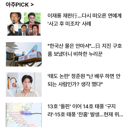
아주PICK >
이재룡 재판行…다시 떠오른 연예계
'사고 후 미조치' 사례
"한국산 물은 안마셔"…日 지진 구호
품 보냈더니 비하한 누리꾼
'태도 논란' 정준원 "난 배우 하면 안
되는 사람인가? 생각 했다"
13호 '돌핀' 이어 14호 태풍 '구지
라'·15호 태풍 '찬홈' 발생…현재 위
치와 이동경로는?