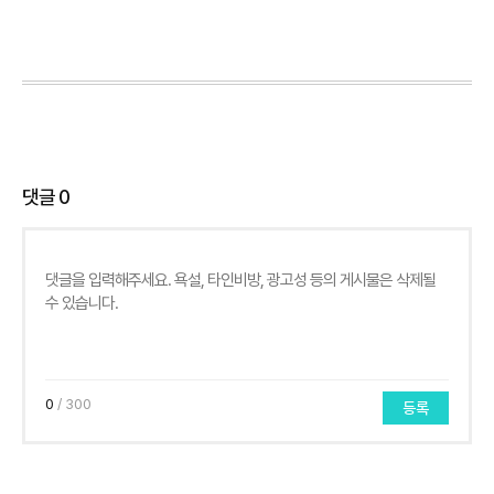
댓글
0
0
/ 300
등록