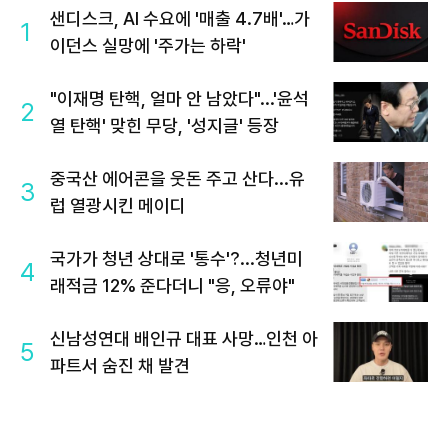
샌디스크, AI 수요에 '매출 4.7배'…가
1
이던스 실망에 '주가는 하락'
"이재명 탄핵, 얼마 안 남았다"...'윤석
2
열 탄핵' 맞힌 무당, '성지글' 등장
중국산 에어콘을 웃돈 주고 산다...유
3
럽 열광시킨 메이디
국가가 청년 상대로 '통수'?...청년미
4
래적금 12% 준다더니 "응, 오류야"
신남성연대 배인규 대표 사망…인천 아
5
파트서 숨진 채 발견