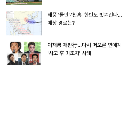
태풍 '돌핀'·'찬홈' 한반도 빗겨간다…
예상 경로는?
이재룡 재판行…다시 떠오른 연예계
'사고 후 미조치' 사례