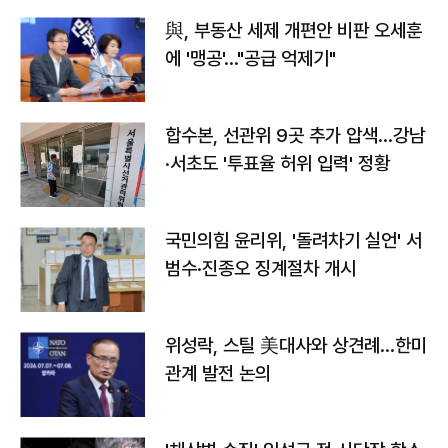
與, 부동산 세제 개편안 비판 오세훈
에 '맹공'…"공급 억제기"
합수본, 선관위 9곳 추가 압색…강남
·서초도 '투표율 허위 입력' 정황
국민의힘 윤리위, '돌려차기 실언' 서
범수·진종오 징계절차 개시
위성락, 스틸 美대사와 상견례…한미
관계 발전 논의