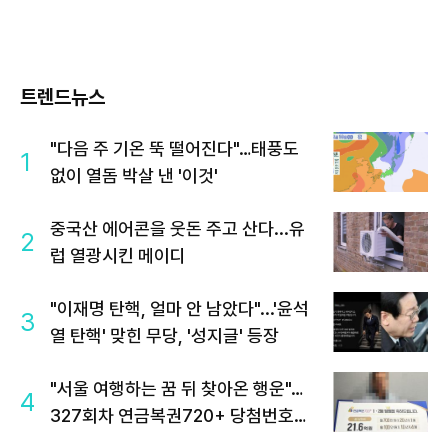
트렌드뉴스
"다음 주 기온 뚝 떨어진다"…태풍도
1
없이 열돔 박살 낸 '이것'
중국산 에어콘을 웃돈 주고 산다...유
2
럽 열광시킨 메이디
"이재명 탄핵, 얼마 안 남았다"...'윤석
3
열 탄핵' 맞힌 무당, '성지글' 등장
"서울 여행하는 꿈 뒤 찾아온 행운"…
4
327회차 연금복권720+ 당첨번호조
회 주목