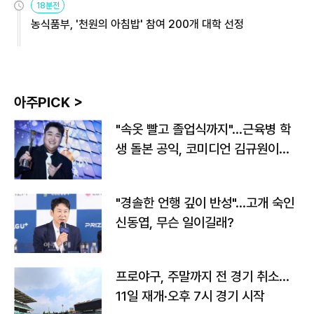
18분전
농식품부, '천원의 아침밥' 참여 200개 대학 선정
아주PICK >
"속옷 빨고 졸업식까지"…근육병 학
생 돌본 공익, 코미디언 김규원이었
다
"경솔한 언행 깊이 반성"…고개 숙인
신동엽, 무슨 일이길래?
프로야구, 주말까지 전 경기 취소…
11일 재개·오후 7시 경기 시작