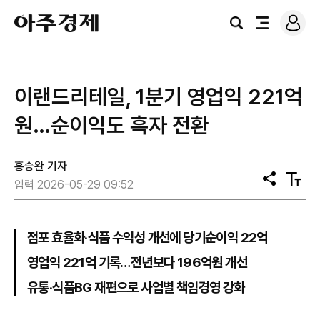
로
아
그
검
전
주
인
색
체
경
메
제
뉴
이랜드리테일, 1분기 영업익 221억
원…순이익도 흑자 전환
홍승완 기자
공
텍
입력 2026-05-29 09:52
유
스
트
크
기
점포 효율화·식품 수익성 개선에 당기순이익 22억
영업익 221억 기록…전년보다 196억원 개선
유통·식품BG 재편으로 사업별 책임경영 강화