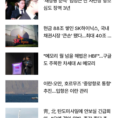
'채상병 순직' 임성근 전 사단장 항소
심도 징역 3년
현금 88조 쌓인 SK하이닉스, 국내
채권시장 '큰손' 됐다…최대 40조 투
자
"메모리 월 넘을 해법은 HBF"…구글
도 주목한 차세대 AI 메모리
이란·오만, 호르무즈 '중앙항로 통항'
추진…입항은 이란 관리
靑, 北 탄도미사일에 안보실 긴급회