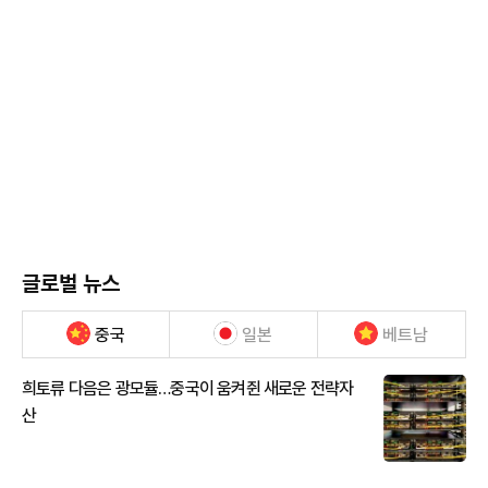
글로벌 뉴스
중국
일본
베트남
희토류 다음은 광모듈…중국이 움켜쥔 새로운 전략자
산