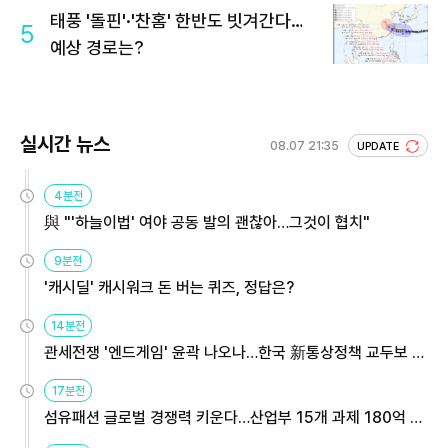
태풍 '돌핀'·'찬홈' 한반도 빗겨간다…
5
예상 경로는?
실시간 뉴스
08.07 21:35
UPDATE
4분전
與 "'하늘이법' 여야 공동 발의 괜찮아…그것이 협치"
9분전
'캐시딜' 캐시워크 돈 버는 퀴즈, 정답은?
14분전
관세전쟁 '엔드게임' 윤곽 나오나…한국 新통상정책 교두보 활
용해야
17분전
섬유패션 글로벌 경쟁력 키운다…산업부 15개 과제 180억 지
원