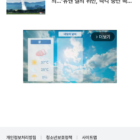
의…"유엔 결의 위반, 즉각 중단 촉
구"
더보기
arrow_forward_ios
Unmute
개인정보처리방침
청소년보호정책
사이트맵