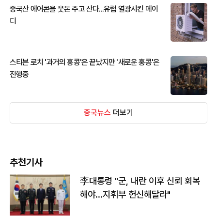
중국산 에어콘을 웃돈 주고 산다...유럽 열광시킨 메이
디
스티븐 로치 '과거의 홍콩'은 끝났지만 '새로운 홍콩'은
진행중
중국뉴스
더보기
추천기사
李대통령 "군, 내란 이후 신뢰 회복
해야…지휘부 헌신해달라"