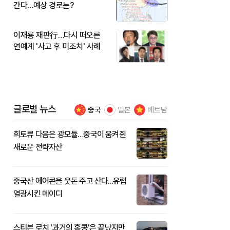
간다…예상 경로는?
이재룡 재판行…다시 떠오른
연예계 '사고 후 미조치' 사례
글로벌 뉴스
중국
일본
베트남
희토류 다음은 광모듈…중국이 움켜쥔
새로운 전략자산
중국산 에어콘을 웃돈 주고 산다...유럽
열광시킨 메이디
스티븐 로치 '과거의 홍콩'은 끝났지만