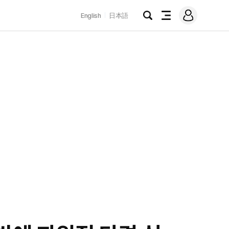
로
English
日本語
그
검
전
인
색
체
메
뉴