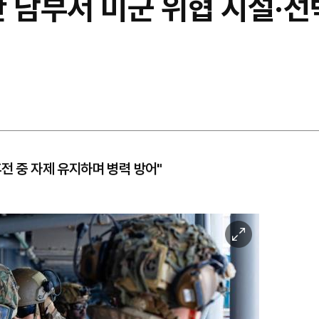
 남부서 미군 위협 시설·선
전 중 자제 유지하며 병력 방어"
이
미
지
확
대