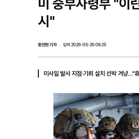
미 중부사령부 "이란
시"
황진현 기자
입력 2026-05-26 08:25
미사일 발사 지점·기뢰 설치 선박 겨냥…"휴