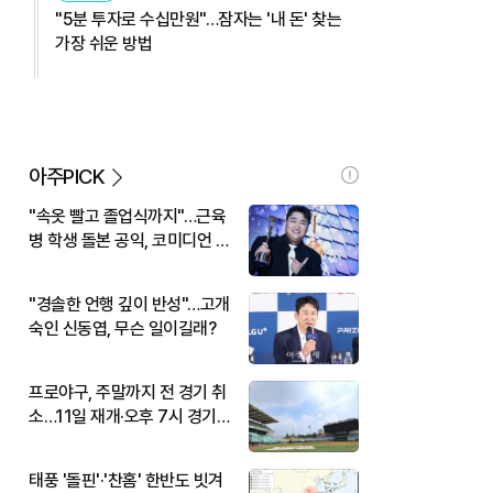
"5분 투자로 수십만원"…잠자는 '내 돈' 찾는
가장 쉬운 방법
아주PICK
"속옷 빨고 졸업식까지"…근육
병 학생 돌본 공익, 코미디언 김
규원이었다
"경솔한 언행 깊이 반성"…고개
숙인 신동엽, 무슨 일이길래?
프로야구, 주말까지 전 경기 취
소…11일 재개·오후 7시 경기
시작
태풍 '돌핀'·'찬홈' 한반도 빗겨