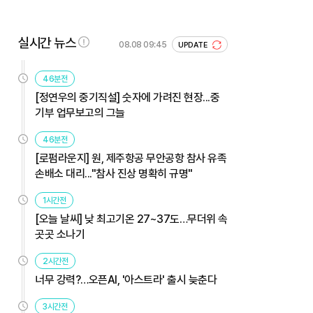
실시간 뉴스
08.08 09:45
UPDATE
46분전
[정연우의 중기직설] 숫자에 가려진 현장...중
기부 업무보고의 그늘
46분전
[로펌라운지] 원, 제주항공 무안공항 참사 유족
손배소 대리..."참사 진상 명확히 규명"
1시간전
[오늘 날씨] 낮 최고기온 27~37도…무더위 속
곳곳 소나기
2시간전
너무 강력?…오픈AI, '아스트라' 출시 늦춘다
3시간전