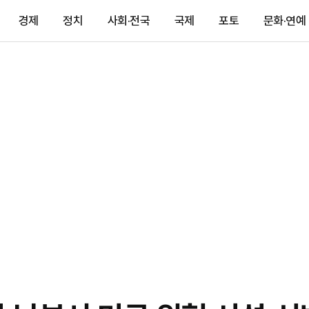
경제
정치
사회·전국
국제
포토
문화·연예