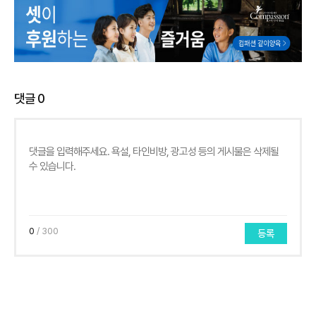
댓글
0
0
/ 300
등록