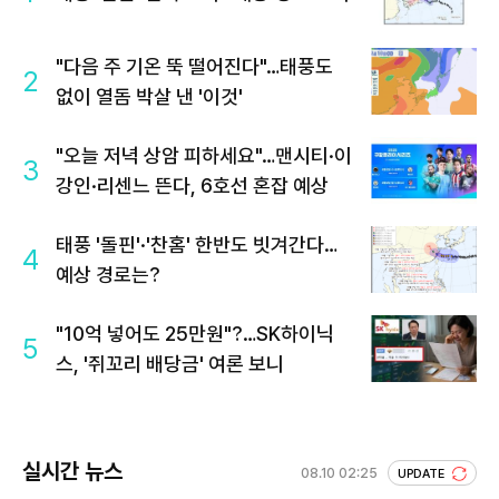
"다음 주 기온 뚝 떨어진다"…태풍도
2
없이 열돔 박살 낸 '이것'
"오늘 저녁 상암 피하세요"…맨시티·이
3
강인·리센느 뜬다, 6호선 혼잡 예상
태풍 '돌핀'·'찬홈' 한반도 빗겨간다…
4
예상 경로는?
"10억 넣어도 25만원"?…SK하이닉
5
스, '쥐꼬리 배당금' 여론 보니
실시간 뉴스
08.10 02:25
UPDATE