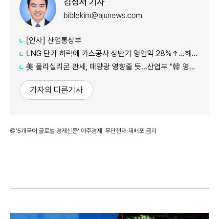
김성서 기자
biblekim@ajunews.com
[인사] 산업통상부
LNG 단가 하락에 가스공사 상반기 영업익 28%↑…해외사업 호조도 한몫
美 폴리실리콘 관세, 태양광 영향줄 듯…산업부 "韓 영향 최소화 협의"
기자의 다른기사
©'5개국어 글로벌 경제신문' 아주경제. 무단전재·재배포 금지