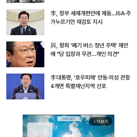
李, 정부 세제개편안에 제동…ISA·주
가누르기안 재검토 지시
與, 황희 '폐기 버스 청년 주택' 제안
에 "당 입장과 무관…개인 의견"
李대통령, '호우피해' 안동·의성 관할
4개면 특별재난지역 선포
더보기
arrow_forward_ios