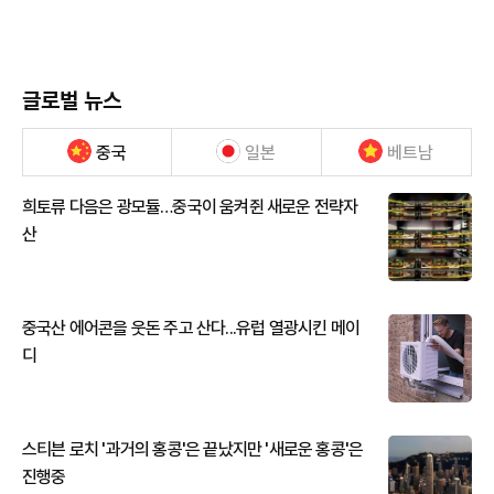
글로벌 뉴스
중국
일본
베트남
희토류 다음은 광모듈…중국이 움켜쥔 새로운 전략자
산
중국산 에어콘을 웃돈 주고 산다...유럽 열광시킨 메이
디
스티븐 로치 '과거의 홍콩'은 끝났지만 '새로운 홍콩'은
진행중