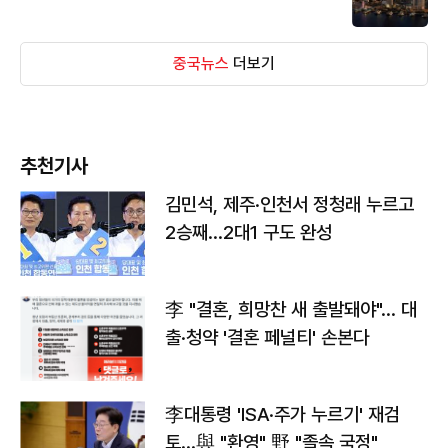
중국뉴스
더보기
추천기사
김민석, 제주·인천서 정청래 누르고
2승째…2대1 구도 완성
李 "결혼, 희망찬 새 출발돼야"… 대
출·청약 '결혼 페널티' 손본다
李대통령 'ISA·주가 누르기' 재검
토…與 "환영" 野 "졸속 국정"