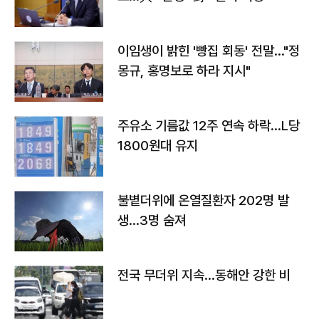
이임생이 밝힌 '빵집 회동' 전말…"정
몽규, 홍명보로 하라 지시"
주유소 기름값 12주 연속 하락…L당
1800원대 유지
불볕더위에 온열질환자 202명 발
생…3명 숨져
전국 무더위 지속…동해안 강한 비