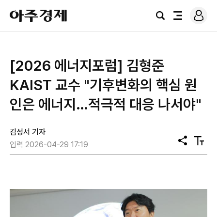
로
아
그
검
전
주
인
색
체
경
메
제
뉴
[2026 에너지포럼] 김형준
KAIST 교수 "기후변화의 핵심 원
인은 에너지…적극적 대응 나서야"
김성서 기자
공
텍
입력 2026-04-29 17:19
유
스
트
크
기