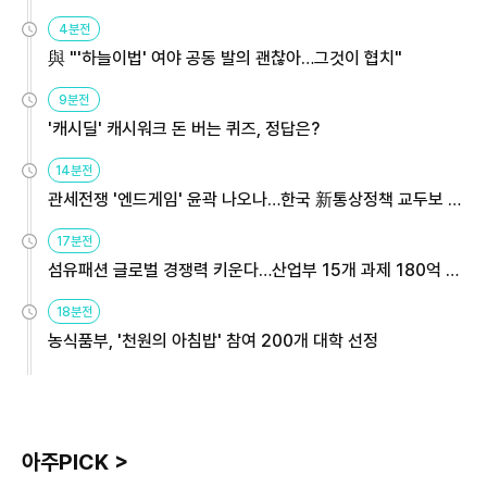
4분전
與 "'하늘이법' 여야 공동 발의 괜찮아…그것이 협치"
9분전
'캐시딜' 캐시워크 돈 버는 퀴즈, 정답은?
14분전
관세전쟁 '엔드게임' 윤곽 나오나…한국 新통상정책 교두보 활
용해야
17분전
섬유패션 글로벌 경쟁력 키운다…산업부 15개 과제 180억 지
원
18분전
농식품부, '천원의 아침밥' 참여 200개 대학 선정
아주PICK >