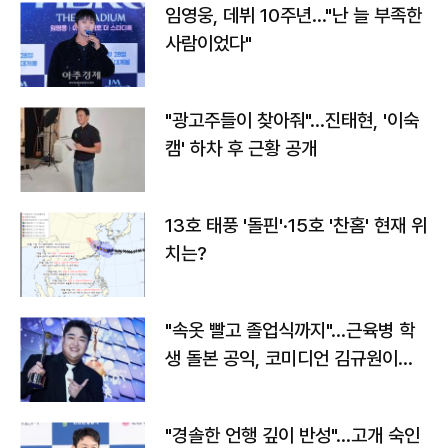
임영웅, 데뷔 10주년…"난 늘 부족한
사람이었다"
"광고주들이 찾아줘"…진태현, '이숙
캠' 하차 후 근황 공개
13호 태풍 '돌핀'·15호 '찬홈' 현재 위
치는?
"속옷 빨고 졸업식까지"…근육병 학
생 돌본 공익, 코미디언 김규원이었
다
"경솔한 언행 깊이 반성"…고개 숙인