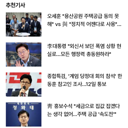
추천기사
오세훈 "용산공원 주택공급 동의 못
해" vs 與 "정치적 어젠다로 사용"
맞불
李대통령 "외신서 보던 폭염 상황 현
실로…모든 행정력 총동원하라"
종합특검, '계엄 당정대 회의 참석' 한
동훈 참고인 조사...12일 통보
靑 홍보수석 "세금으로 집값 잡겠다
는 생각 없어…주택 공급 '속도전'"