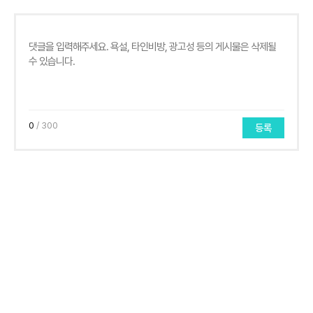
0
/ 300
등록