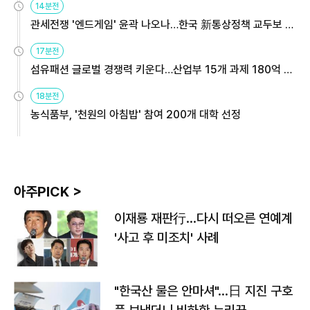
14분전
관세전쟁 '엔드게임' 윤곽 나오나…한국 新통상정책 교두보 활
용해야
17분전
섬유패션 글로벌 경쟁력 키운다…산업부 15개 과제 180억 지
원
18분전
농식품부, '천원의 아침밥' 참여 200개 대학 선정
아주PICK >
이재룡 재판行…다시 떠오른 연예계
'사고 후 미조치' 사례
"한국산 물은 안마셔"…日 지진 구호