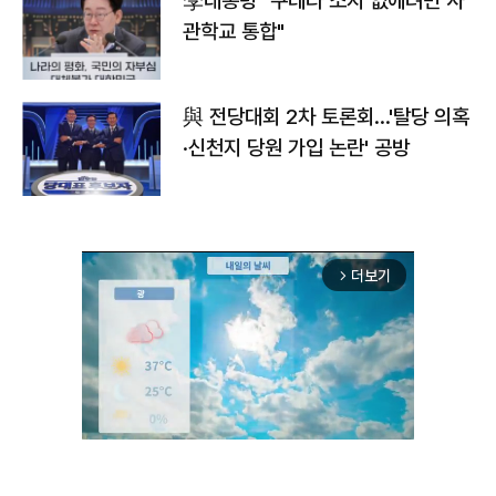
李대통령 "쿠데타 소지 없애려면 사
관학교 통합"
與 전당대회 2차 토론회…'탈당 의혹
·신천지 당원 가입 논란' 공방
더보기
arrow_forward_ios