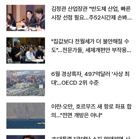
김정관 산업장관 "반도체 산업, 빠른
시장 선점 필요…주52시간제 손봐
야"
"집값보다 전월세가 더 불안해질 수
도"…전문가들, 세제개편안 부작용
우려
6월 경상흑자, 497억달러 '사상 최
대'…OECD 2위 수준
이란·오만, 호르무즈 새 항로 좌표 합
의…"전면 개방은 아냐"