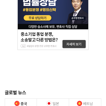
글로벌 뉴스
중국
일본
베트남