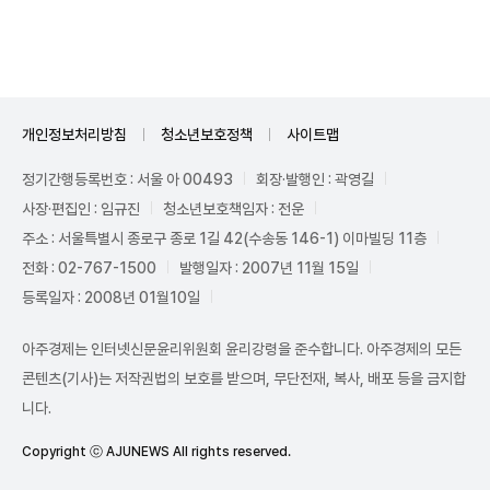
Mute
개인정보처리방침
청소년보호정책
사이트맵
정기간행등록번호 : 서울 아 00493
회장·발행인 : 곽영길
사장·편집인 : 임규진
청소년보호책임자 : 전운
주소 : 서울특별시 종로구 종로 1길 42(수송동 146-1) 이마빌딩 11층
전화 : 02-767-1500
발행일자 : 2007년 11월 15일
등록일자 : 2008년 01월10일
아주경제는 인터넷신문윤리위원회 윤리강령을 준수합니다. 아주경제의 모든
콘텐츠(기사)는 저작권법의 보호를 받으며, 무단전재, 복사, 배포 등을 금지합
니다.
Copyright ⓒ AJUNEWS All rights reserved.