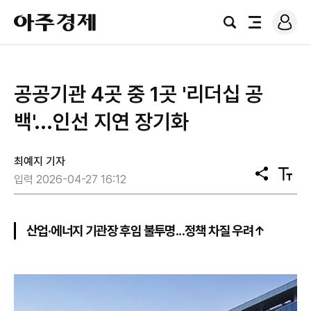
로
아
그
검
전
주
인
색
체
경
메
제
뉴
공공기관 4곳 중 1곳 '리더십 공
백'...인선 지연 장기화
최예지 기자
공
텍
입력 2026-04-27 16:12
유
스
트
크
기
산업·에너지 기관장 후임 불투명...정책 차질 우려↑