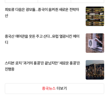
희토류 다음은 광모듈…중국이 움켜쥔 새로운 전략자
산
중국산 에어콘을 웃돈 주고 산다...유럽 열광시킨 메이
디
스티븐 로치 '과거의 홍콩'은 끝났지만 '새로운 홍콩'은
진행중
중국뉴스
더보기