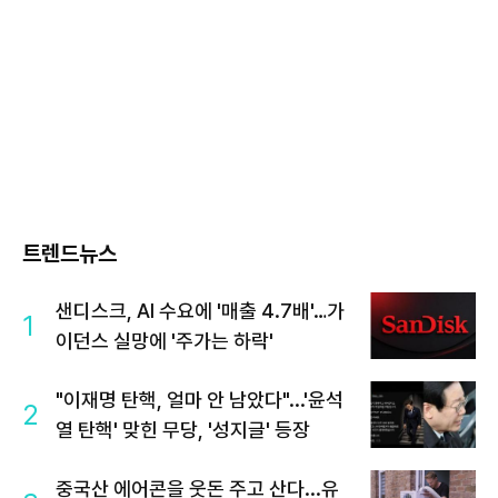
트렌드뉴스
샌디스크, AI 수요에 '매출 4.7배'…가
1
이던스 실망에 '주가는 하락'
"이재명 탄핵, 얼마 안 남았다"...'윤석
2
열 탄핵' 맞힌 무당, '성지글' 등장
중국산 에어콘을 웃돈 주고 산다...유