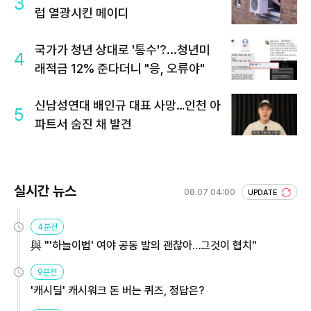
3
럽 열광시킨 메이디
국가가 청년 상대로 '통수'?...청년미
4
래적금 12% 준다더니 "응, 오류야"
신남성연대 배인규 대표 사망…인천 아
5
파트서 숨진 채 발견
실시간 뉴스
08.07 04:00
UPDATE
4분전
與 "'하늘이법' 여야 공동 발의 괜찮아…그것이 협치"
9분전
'캐시딜' 캐시워크 돈 버는 퀴즈, 정답은?