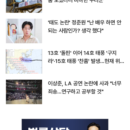
품 보냈더니 비하한 누리꾼
'태도 논란' 정준원 "난 배우 하면 안
되는 사람인가? 생각 했다"
13호 '돌핀' 이어 14호 태풍 '구지
라'·15호 태풍 '찬홈' 발생…현재 위
치와 이동경로는?
이상준, LA 공연 논란에 사과 "너무
죄송…연구하고 공부할 것"