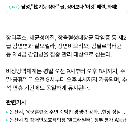
장티푸스, 세균성이질, 장출혈성대장균 감염증 등 제2
급 감염병과 살모넬라, 장염비브리오, 캄필로박터균
등 제4급 감염병을 집중 관리 대상으로 삼는다.
비상방역체계는 평일 오전 9시부터 오후 8시까지, 주
말·공휴일은 오전 9시부터 오후 4시까지 가동되며, 추
석 연휴 기간에도 동일하게 유지된다.
관련기사
논산시, 육군훈련소 주변 숙박업 경쟁력 강화…현장 상담 재개
논산시 첫 장애인보호작업장 '발그래일터', 정부 평가 A등급