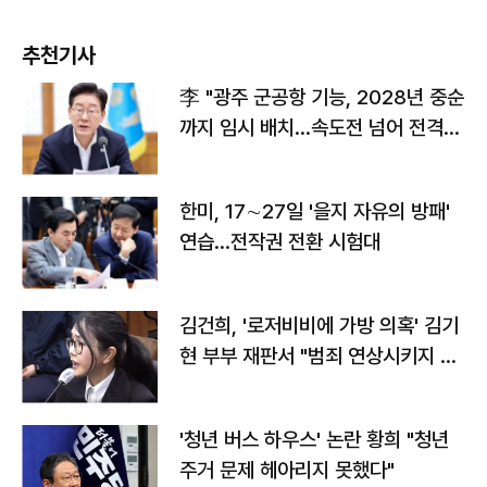
추천기사
李 "광주 군공항 기능, 2028년 중순
까지 임시 배치…속도전 넘어 전격
전"
한미, 17∼27일 '을지 자유의 방패'
연습…전작권 전환 시험대
김건희, '로저비비에 가방 의혹' 김기
현 부부 재판서 "범죄 연상시키지 말
라"
'청년 버스 하우스' 논란 황희 "청년
주거 문제 헤아리지 못했다"