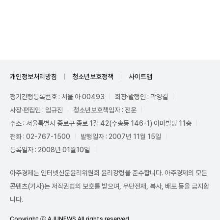
Unmute
개인정보처리방침
청소년보호정책
사이트맵
정기간행등록번호 : 서울 아 00493
회장·발행인 : 곽영길
사장·편집인 : 임규진
청소년보호책임자 : 전운
주소 : 서울특별시 종로구 종로 1길 42(수송동 146-1) 이마빌딩 11층
전화 : 02-767-1500
발행일자 : 2007년 11월 15일
등록일자 : 2008년 01월10일
아주경제는 인터넷신문윤리위원회 윤리강령을 준수합니다. 아주경제의 모든
콘텐츠(기사)는 저작권법의 보호를 받으며, 무단전재, 복사, 배포 등을 금지합
니다.
Copyright ⓒ AJUNEWS All rights reserved.