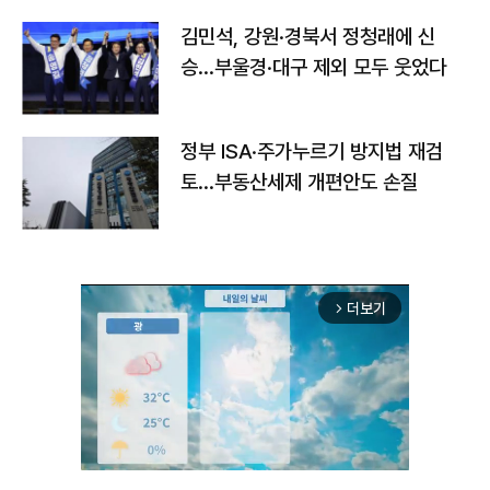
김민석, 강원·경북서 정청래에 신
승…부울경·대구 제외 모두 웃었다
정부 ISA·주가누르기 방지법 재검
토…부동산세제 개편안도 손질
더보기
arrow_forward_ios