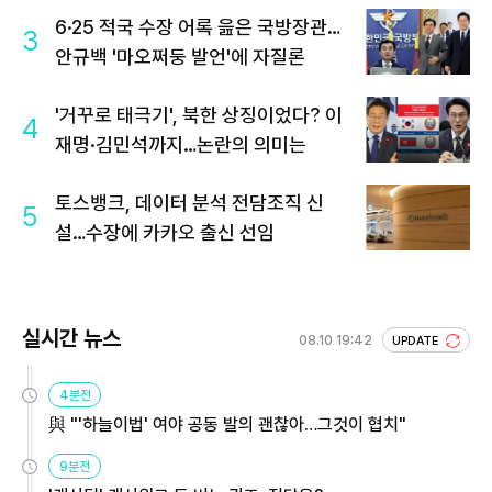
6·25 적국 수장 어록 읊은 국방장관…
3
안규백 '마오쩌둥 발언'에 자질론
'거꾸로 태극기', 북한 상징이었다? 이
4
재명·김민석까지…논란의 의미는
토스뱅크, 데이터 분석 전담조직 신
5
설…수장에 카카오 출신 선임
실시간 뉴스
08.10 19:42
UPDATE
4분전
與 "'하늘이법' 여야 공동 발의 괜찮아…그것이 협치"
9분전