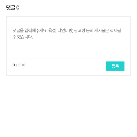
댓글
0
0
/ 300
등록