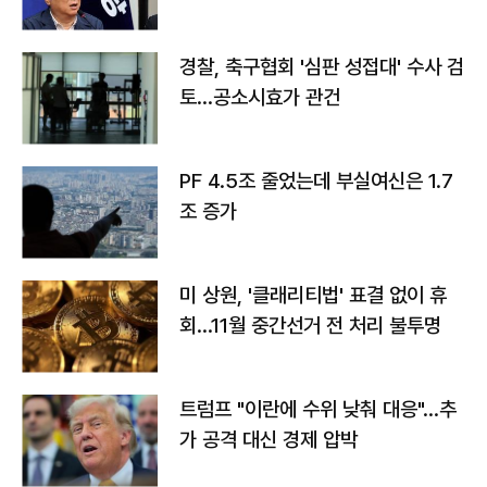
경찰, 축구협회 '심판 성접대' 수사 검
토…공소시효가 관건
PF 4.5조 줄었는데 부실여신은 1.7
조 증가
미 상원, '클래리티법' 표결 없이 휴
회…11월 중간선거 전 처리 불투명
트럼프 "이란에 수위 낮춰 대응"…추
가 공격 대신 경제 압박