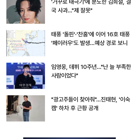
'거꾸로 태극기'에 분노한 김희철, 결
국 사과…"제 잘못"
태풍 '돌핀'·'찬홈'에 이어 16호 태풍
'페이러우'도 발생…예상 경로 보니
임영웅, 데뷔 10주년…"난 늘 부족한
사람이었다"
"광고주들이 찾아줘"…진태현, '이숙
캠' 하차 후 근황 공개