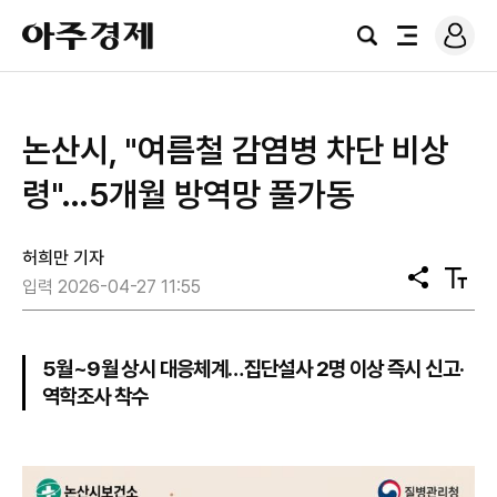
로
아
그
검
전
주
인
색
체
경
메
제
뉴
논산시, "여름철 감염병 차단 비상
령"…5개월 방역망 풀가동
허희만 기자
공
텍
입력 2026-04-27 11:55
유
스
트
크
기
5월~9월 상시 대응체계…집단설사 2명 이상 즉시 신고·
역학조사 착수