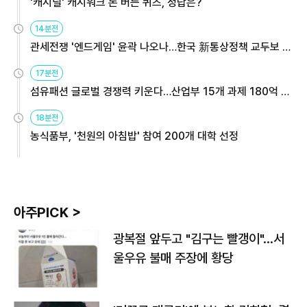
'캐시딜' 캐시워크 돈 버는 퀴즈, 정답은?
14분전
관세전쟁 '엔드게임' 윤곽 나오나…한국 新통상정책 교두보 활
용해야
17분전
섬유패션 글로벌 경쟁력 키운다…산업부 15개 과제 180억 지
원
18분전
농식품부, '천원의 아침밥' 참여 200개 대학 선정
아주PICK >
광복절 앞두고 "김구는 빨갱이"…서
울우유 불매 주장에 황당