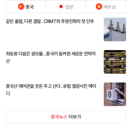
중국
일본
베트남
같은 출발, 다른 결말...CXMT와 푸젠진화의 첫 단추
희토류 다음은 광모듈…중국이 움켜쥔 새로운 전략자
산
중국산 에어콘을 웃돈 주고 산다...유럽 열광시킨 메이
디
중국뉴스
더보기