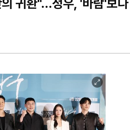
의 귀환"…정우, '바람'보다
이
미
지
확
대