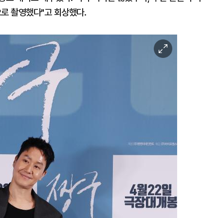
로 촬영했다"고 회상했다.
이
미
지
확
대