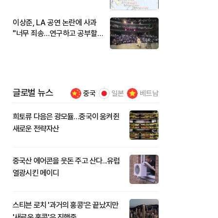
현재 위치와 이동경로는?
이상준, LA 공연 논란에 사과
"너무 죄송…연구하고 공부할
것"
글로벌 뉴스
중국
일본
베트남
희토류 다음은 광모듈…중국이 움켜쥔
새로운 전략자산
중국산 에어콘을 웃돈 주고 산다...유럽
열광시킨 메이디
스티븐 로치 '과거의 홍콩'은 끝났지만
'새로운 홍콩'은 진행중