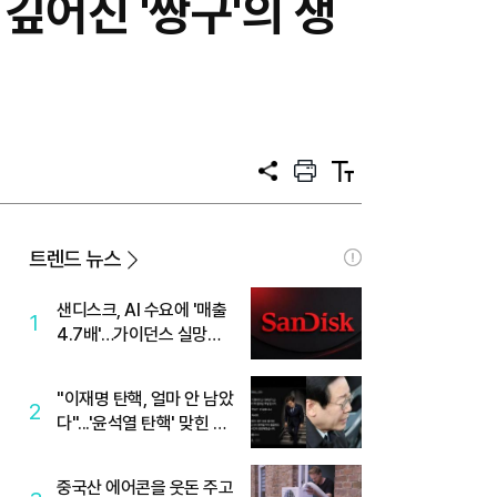
 깊어진 '짱구'의 생
공
프
텍
유
린
스
트
트
크
기
트렌드 뉴스
샌디스크, AI 수요에 '매출
1
4.7배'…가이던스 실망에
'주가는 하락'
"이재명 탄핵, 얼마 안 남았
2
다"...'윤석열 탄핵' 맞힌 무
당, '성지글' 등장
중국산 에어콘을 웃돈 주고