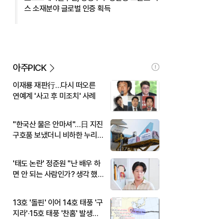
스 소재분야 글로벌 인증 획득
아주PICK
이재룡 재판行…다시 떠오른
연예계 '사고 후 미조치' 사례
"한국산 물은 안마셔"…日 지진
구호품 보냈더니 비하한 누리
꾼
'태도 논란' 정준원 "난 배우 하
면 안 되는 사람인가? 생각 했
다"
13호 '돌핀' 이어 14호 태풍 '구
지라'·15호 태풍 '찬홈' 발생…