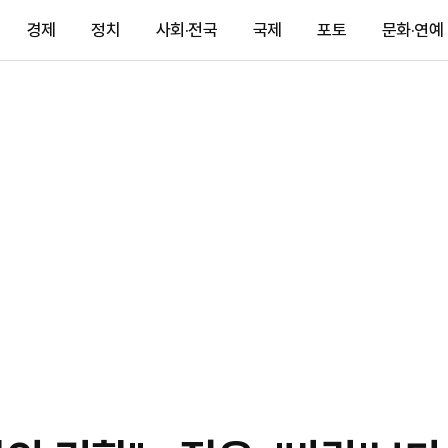
경제
정치
사회·전국
국제
포토
문화·연예