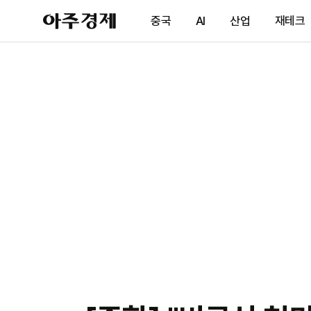
아
중국
AI
산업
재테크
주
경
제