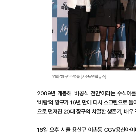
영화 '짱구' 주역들 [사진=연합뉴스]
2009년 개봉해 '비공식 천만'이라는 수식어
'바람'의 짱구가 16년 만에 다시 스크린으로 
으로 던져진 20대 짱구의 치열한 생존기, 배우 
16일 오후 서울 용산구 이촌동 CGV용산아이