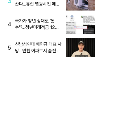
3
산다...유럽 열광시킨 메이
디
국가가 청년 상대로 '통
4
수'?...청년미래적금 12%
준다더니 "응, 오류야"
신남성연대 배인규 대표 사
5
망…인천 아파트서 숨진 채
발견