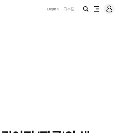
로
English
日本語
그
검
전
인
색
체
메
뉴