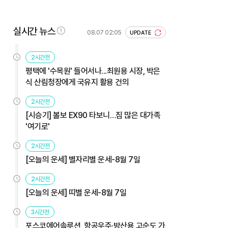
실시간 뉴스
08.07 02:05
UPDATE
2시간전
평택에 '수목원' 들어서나...최원용 시장, 박은
식 산림청장에게 국유지 활용 건의
2시간전
[시승기] 볼보 EX90 타보니…짐 많은 대가족
'여기로'
2시간전
[오늘의 운세] 별자리별 운세-8월 7일
2시간전
[오늘의 운세] 띠별 운세-8월 7일
3시간전
포스코에어솔루션, 항공우주·방산용 고순도 가