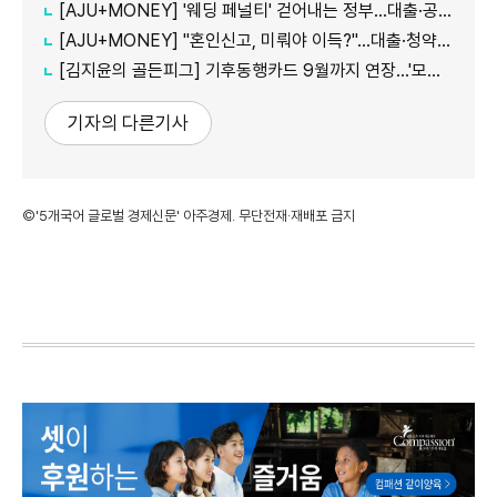
[AJU+MONEY] '웨딩 페널티' 걷어내는 정부…대출·공공임대 불이익 줄인다
[AJU+MONEY] "혼인신고, 미뤄야 이득?"…대출·청약·세금 따져보니
[김지윤의 골든피그] 기후동행카드 9월까지 연장…'모두의카드' 갈아탈 땐 혜택 따져야
기자의 다른기사
©'5개국어 글로벌 경제신문' 아주경제. 무단전재·재배포 금지