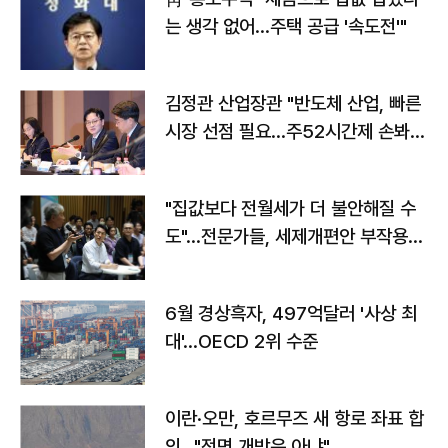
는 생각 없어…주택 공급 '속도전'"
김정관 산업장관 "반도체 산업, 빠른
시장 선점 필요…주52시간제 손봐
야"
"집값보다 전월세가 더 불안해질 수
도"…전문가들, 세제개편안 부작용
우려
6월 경상흑자, 497억달러 '사상 최
대'…OECD 2위 수준
이란·오만, 호르무즈 새 항로 좌표 합
의…"전면 개방은 아냐"