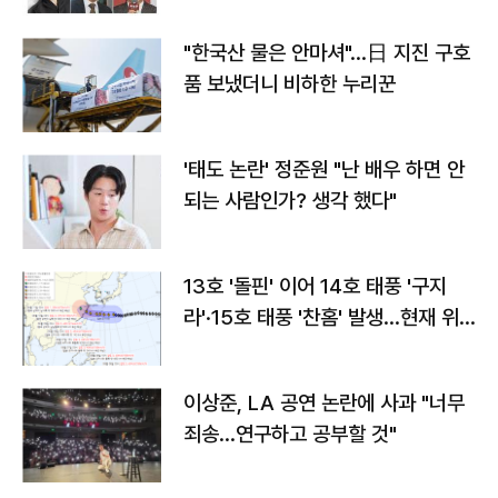
"한국산 물은 안마셔"…日 지진 구호
품 보냈더니 비하한 누리꾼
'태도 논란' 정준원 "난 배우 하면 안
되는 사람인가? 생각 했다"
13호 '돌핀' 이어 14호 태풍 '구지
라'·15호 태풍 '찬홈' 발생…현재 위
치와 이동경로는?
이상준, LA 공연 논란에 사과 "너무
죄송…연구하고 공부할 것"