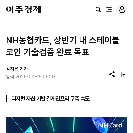
로
아
그
검
전
주
인
색
체
경
메
제
뉴
NH농협카드, 상반기 내 스테이블
코인 기술검증 완료 목표
김지윤 기자
공
텍
입력 2026-04-15 09:19
유
스
트
크
기
디지털 자산 기반 결제인프라 구축 속도