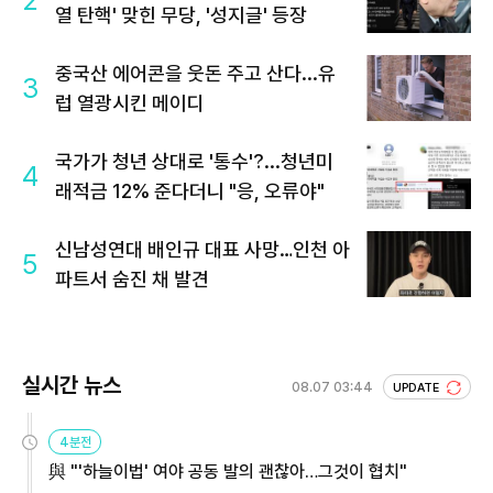
열 탄핵' 맞힌 무당, '성지글' 등장
중국산 에어콘을 웃돈 주고 산다...유
3
럽 열광시킨 메이디
국가가 청년 상대로 '통수'?...청년미
4
래적금 12% 준다더니 "응, 오류야"
신남성연대 배인규 대표 사망…인천 아
5
파트서 숨진 채 발견
실시간 뉴스
08.07 03:44
UPDATE
4분전
與 "'하늘이법' 여야 공동 발의 괜찮아…그것이 협치"