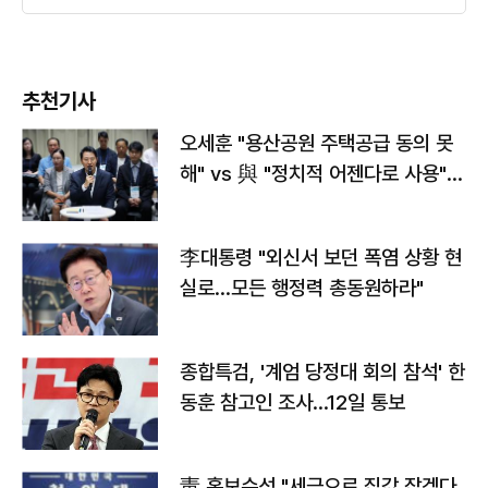
추천기사
오세훈 "용산공원 주택공급 동의 못
해" vs 與 "정치적 어젠다로 사용"
맞불
李대통령 "외신서 보던 폭염 상황 현
실로…모든 행정력 총동원하라"
종합특검, '계엄 당정대 회의 참석' 한
동훈 참고인 조사...12일 통보
靑 홍보수석 "세금으로 집값 잡겠다