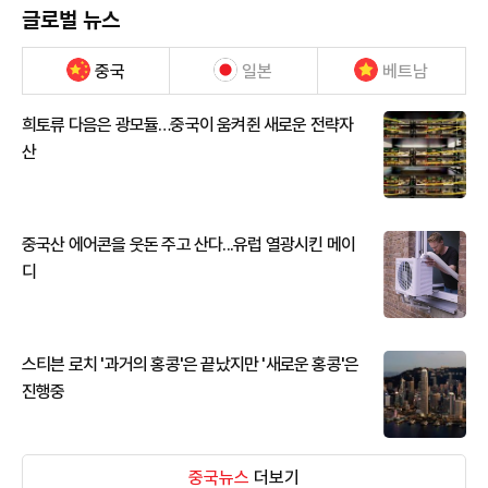
글로벌 뉴스
중국
일본
베트남
희토류 다음은 광모듈…중국이 움켜쥔 새로운 전략자
산
중국산 에어콘을 웃돈 주고 산다...유럽 열광시킨 메이
디
스티븐 로치 '과거의 홍콩'은 끝났지만 '새로운 홍콩'은
진행중
중국뉴스
더보기