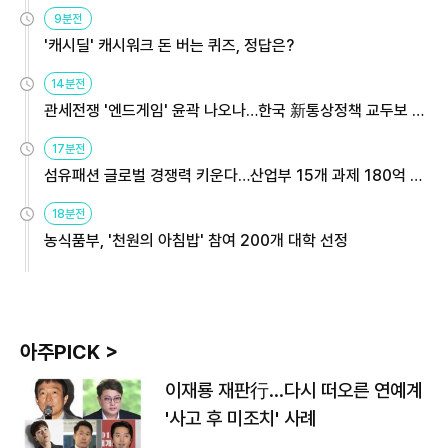
9분전
'캐시딜' 캐시워크 돈 버는 퀴즈, 정답은?
14분전
관세전쟁 '엔드게임' 윤곽 나오나…한국 新통상정책 교두보 활
용해야
17분전
섬유패션 글로벌 경쟁력 키운다…산업부 15개 과제 180억 지
원
18분전
농식품부, '천원의 아침밥' 참여 200개 대학 선정
아주PICK >
이재룡 재판行…다시 떠오른 연예계
'사고 후 미조치' 사례