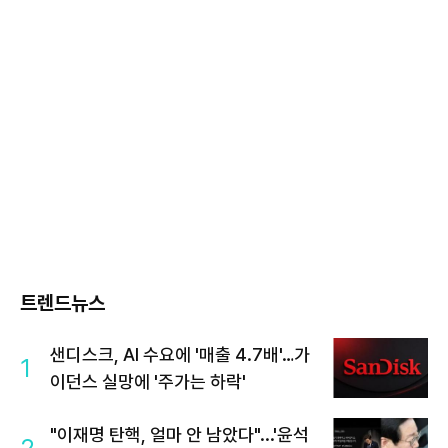
트렌드뉴스
샌디스크, AI 수요에 '매출 4.7배'…가
1
이던스 실망에 '주가는 하락'
"이재명 탄핵, 얼마 안 남았다"...'윤석
2