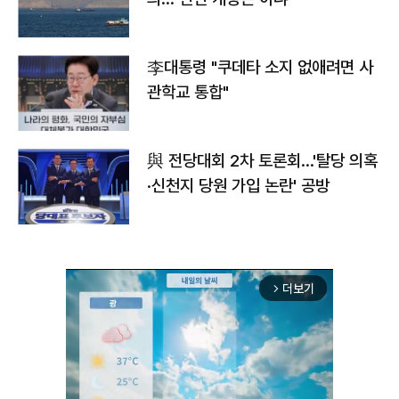
李대통령 "쿠데타 소지 없애려면 사
관학교 통합"
與 전당대회 2차 토론회…'탈당 의혹
·신천지 당원 가입 논란' 공방
더보기
arrow_forward_ios