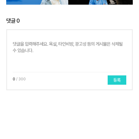
댓글
0
0
/ 300
등록