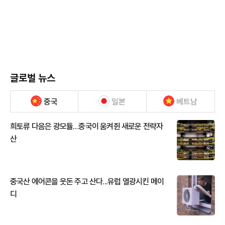
글로벌 뉴스
중국
일본
베트남
희토류 다음은 광모듈…중국이 움켜쥔 새로운 전략자
산
중국산 에어콘을 웃돈 주고 산다...유럽 열광시킨 메이
디