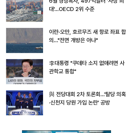
6월 경상흑자, 497억달러 '사상 최
대'…OECD 2위 수준
이란·오만, 호르무즈 새 항로 좌표 합
의…"전면 개방은 아냐"
李대통령 "쿠데타 소지 없애려면 사
관학교 통합"
與 전당대회 2차 토론회…'탈당 의혹
·신천지 당원 가입 논란' 공방