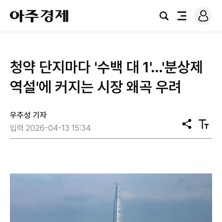
로
아
그
검
전
주
인
색
체
경
메
제
뉴
청약 단지마다 '수백 대 1'…'분상제
역설'에 커지는 시장 왜곡 우려
우주성 기자
공
텍
입력 2026-04-13 15:34
유
스
트
크
기