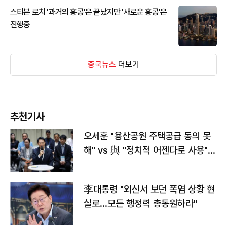
스티븐 로치 '과거의 홍콩'은 끝났지만 '새로운 홍콩'은
진행중
중국뉴스
더보기
추천기사
오세훈 "용산공원 주택공급 동의 못
해" vs 與 "정치적 어젠다로 사용"
맞불
李대통령 "외신서 보던 폭염 상황 현
실로…모든 행정력 총동원하라"