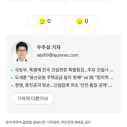
0
0
우주성 기자
wjs89@ajunews.com
국토부, 폭염에 전국 건설현장 특별점검…주요 건설사 긴급회의 개최
오세훈 "용산공원 주택공급 동의 못해" vs 與 "정치적 어젠다로 사용" 맞불
현엔, 중진공과 맞손…건설업계 최초 '안전·품질 공제' 도입
기자의 다른기사
©'5개국어 글로벌 경제신문' 아주경제. 무단전재·재배포 금지