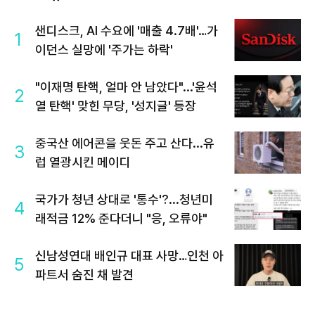
샌디스크, AI 수요에 '매출 4.7배'…가
1
이던스 실망에 '주가는 하락'
"이재명 탄핵, 얼마 안 남았다"...'윤석
2
열 탄핵' 맞힌 무당, '성지글' 등장
중국산 에어콘을 웃돈 주고 산다...유
3
럽 열광시킨 메이디
국가가 청년 상대로 '통수'?...청년미
4
래적금 12% 준다더니 "응, 오류야"
신남성연대 배인규 대표 사망…인천 아
5
파트서 숨진 채 발견