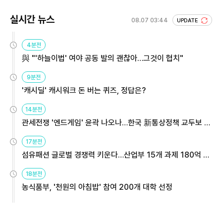
실시간 뉴스
08.07 03:44
UPDATE
4분전
與 "'하늘이법' 여야 공동 발의 괜찮아…그것이 협치"
9분전
'캐시딜' 캐시워크 돈 버는 퀴즈, 정답은?
14분전
관세전쟁 '엔드게임' 윤곽 나오나…한국 新통상정책 교두보 활
용해야
17분전
섬유패션 글로벌 경쟁력 키운다…산업부 15개 과제 180억 지
원
18분전
농식품부, '천원의 아침밥' 참여 200개 대학 선정