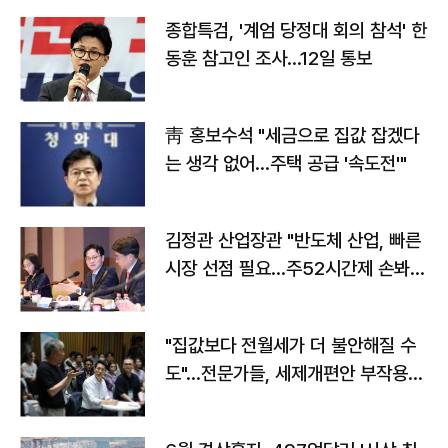
종합특검, '계엄 당정대 회의 참석' 한
동훈 참고인 조사...12일 통보
靑 홍보수석 "세금으로 집값 잡겠다
는 생각 없어…주택 공급 '속도전'"
김정관 산업장관 "반도체 산업, 빠른
시장 선점 필요…주52시간제 손봐
야"
"집값보다 전월세가 더 불안해질 수
도"…전문가들, 세제개편안 부작용
우려