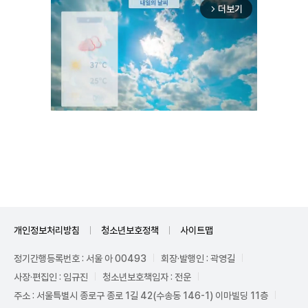
더보기
arrow_forward_ios
Mute
개인정보처리방침
청소년보호정책
사이트맵
정기간행등록번호 : 서울 아 00493
회장·발행인 : 곽영길
사장·편집인 : 임규진
청소년보호책임자 : 전운
주소 : 서울특별시 종로구 종로 1길 42(수송동 146-1) 이마빌딩 11층