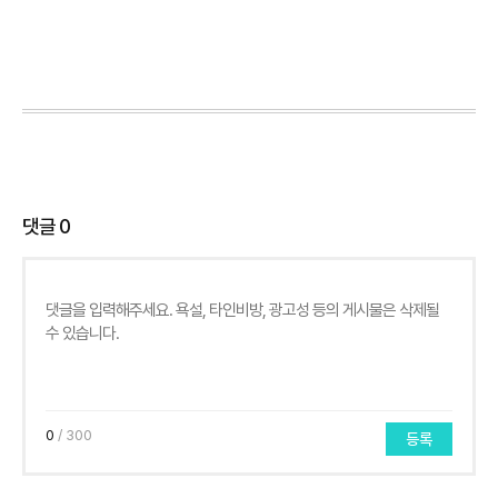
댓글
0
0
/ 300
등록