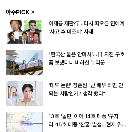
아주PICK >
이재룡 재판行…다시 떠오른 연예계
'사고 후 미조치' 사례
"한국산 물은 안마셔"…日 지진 구호
품 보냈더니 비하한 누리꾼
'태도 논란' 정준원 "난 배우 하면 안
되는 사람인가? 생각 했다"
13호 '돌핀' 이어 14호 태풍 '구지
라'·15호 태풍 '찬홈' 발생…현재 위