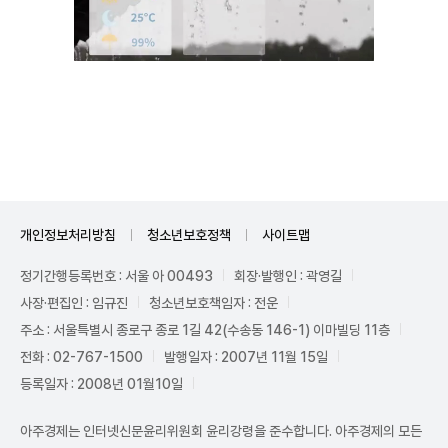
Unmute
개인정보처리방침
청소년보호정책
사이트맵
정기간행등록번호 : 서울 아 00493
회장·발행인 : 곽영길
사장·편집인 : 임규진
청소년보호책임자 : 전운
주소 : 서울특별시 종로구 종로 1길 42(수송동 146-1) 이마빌딩 11층
전화 : 02-767-1500
발행일자 : 2007년 11월 15일
등록일자 : 2008년 01월10일
아주경제는 인터넷신문윤리위원회 윤리강령을 준수합니다. 아주경제의 모든