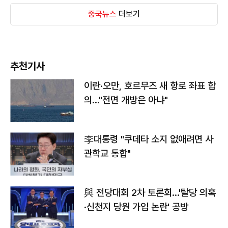
중국뉴스
더보기
추천기사
이란·오만, 호르무즈 새 항로 좌표 합
의…"전면 개방은 아냐"
李대통령 "쿠데타 소지 없애려면 사
관학교 통합"
與 전당대회 2차 토론회…'탈당 의혹
·신천지 당원 가입 논란' 공방