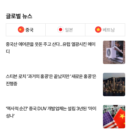
글로벌 뉴스
중국
일본
베트남
중국산 에어콘을 웃돈 주고 산다...유럽 열광시킨 메이
디
스티븐 로치 '과거의 홍콩'은 끝났지만 '새로운 홍콩'은
진행중
'역사적 순간' 중국 DUV 개발업체는 설립 3년된 '아이
성나'