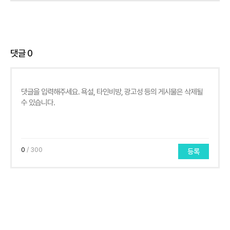
댓글
0
0
/ 300
등록