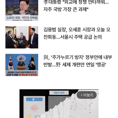
李대통령 "외교에 정쟁 안타까워…
자주 국방 가장 큰 과제"
김용범 실장, 오세훈 시장과 오늘 오
찬회동...서울시 주택 공급 논의
與, '주가누르기 방지' 정부안에 내부
반발…野 세제 개편안 연일 '맹공'
더보기
arrow_forward_ios