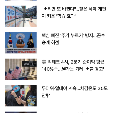
"버티면 또 바뀐다"…잦은 세제 개편
이 키운 '학습 효과'
핵심 빠진 '주가 누르기' 방지…꼼수
승계 허점
美 빅테크 4사, 2분기 순이익 평균
140%↑…월가는 되레 '버블 경고'
무더위·열대야 계속…체감온도 35도
안팎