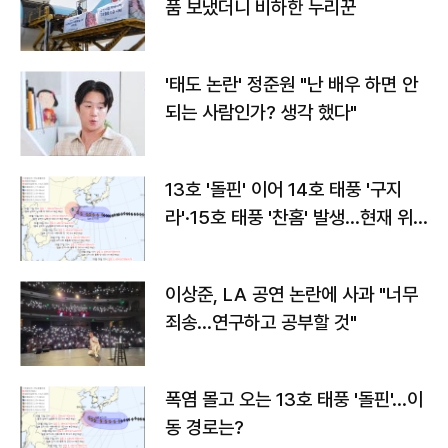
품 보냈더니 비하한 누리꾼
'태도 논란' 정준원 "난 배우 하면 안
되는 사람인가? 생각 했다"
13호 '돌핀' 이어 14호 태풍 '구지
라'·15호 태풍 '찬홈' 발생…현재 위
치와 이동경로는?
이상준, LA 공연 논란에 사과 "너무
죄송…연구하고 공부할 것"
폭염 몰고 오는 13호 태풍 '돌핀'…이
동 경로는?