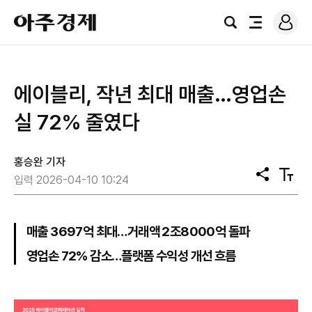
로
아
그
검
전
주
인
색
체
경
메
제
뉴
에이블리, 작년 최대 매출…영업손
실 72% 줄였다
홍승완 기자
공
텍
입력 2026-04-10 10:24
유
스
트
크
기
매출 3697억 최대…거래액 2조8000억 돌파
영업손 72% 감소…플랫폼 수익성 개선 흐름