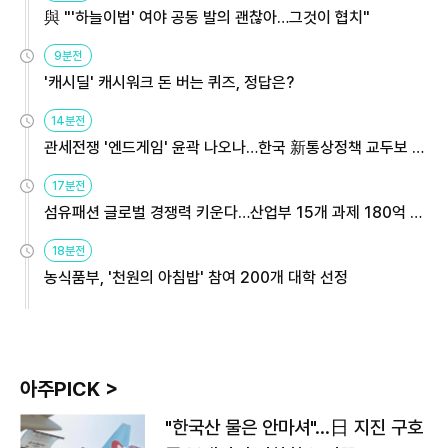
與 "'하늘이법' 여야 공동 발의 괜찮아…그것이 협치"
9분전
'캐시딜' 캐시워크 돈 버는 퀴즈, 정답은?
14분전
관세전쟁 '엔드게임' 윤곽 나오나…한국 新통상정책 교두보 활
용해야
17분전
섬유패션 글로벌 경쟁력 키운다…산업부 15개 과제 180억 지
원
18분전
농식품부, '천원의 아침밥' 참여 200개 대학 선정
아주PICK >
"한국산 물은 안마셔"…日 지진 구호