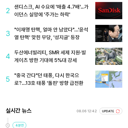
샌디스크, AI 수요에 '매출 4.7배'…가
2
이던스 실망에 '주가는 하락'
"이재명 탄핵, 얼마 안 남았다"...'윤석
3
열 탄핵' 맞힌 무당, '성지글' 등장
두산에너빌리티, SMR 세제 지원·빌
4
게이츠 방한 기대에 5%대 강세
"중국 간다"던 태풍, 다시 한국으
5
로?...13호 태풍 '돌핀' 방향 급전환
실시간 뉴스
08.06 12:42
UPDATE
4분전