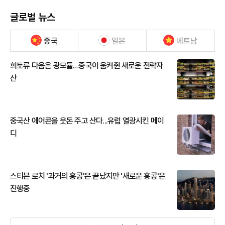
글로벌 뉴스
중국
일본
베트남
희토류 다음은 광모듈…중국이 움켜쥔 새로운 전략자
산
중국산 에어콘을 웃돈 주고 산다...유럽 열광시킨 메이
디
스티븐 로치 '과거의 홍콩'은 끝났지만 '새로운 홍콩'은
진행중