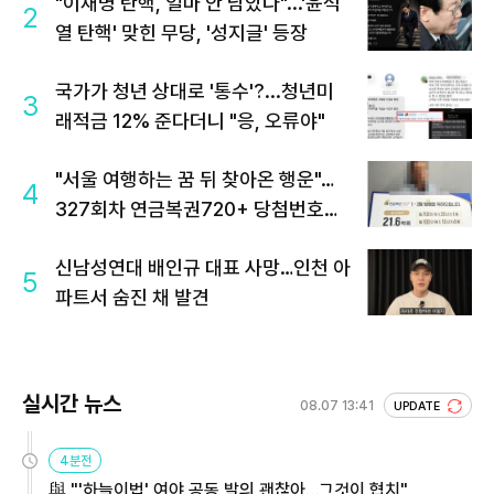
"이재명 탄핵, 얼마 안 남았다"...'윤석
2
열 탄핵' 맞힌 무당, '성지글' 등장
국가가 청년 상대로 '통수'?...청년미
3
래적금 12% 준다더니 "응, 오류야"
"서울 여행하는 꿈 뒤 찾아온 행운"…
4
327회차 연금복권720+ 당첨번호조
회 주목
신남성연대 배인규 대표 사망…인천 아
5
파트서 숨진 채 발견
실시간 뉴스
08.07 13:41
UPDATE
4분전
與 "'하늘이법' 여야 공동 발의 괜찮아…그것이 협치"