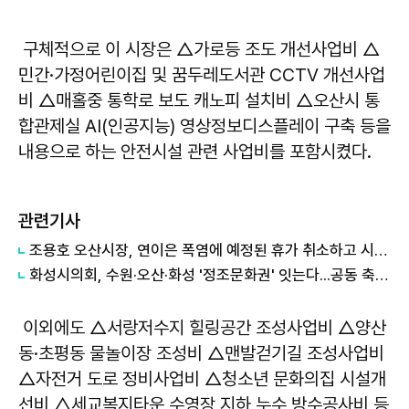
구체적으로 이 시장은 △가로등 조도 개선사업비 △
민간·가정어린이집 및 꿈두레도서관 CCTV 개선사업
비 △매홀중 통학로 보도 캐노피 설치비 △오산시 통
합관제실 AI(인공지능) 영상정보디스플레이 구축 등을
내용으로 하는 안전시설 관련 사업비를 포함시켰다.
관련기사
조용호 오산시장, 연이은 폭염에 예정된 휴가 취소하고 시민 안전 챙겨
화성시의회, 수원·오산·화성 '정조문화권' 잇는다...공동 축제·관광사업 모색
이외에도 △서랑저수지 힐링공간 조성사업비 △양산
동·초평동 물놀이장 조성비 △맨발걷기길 조성사업비
△자전거 도로 정비사업비 △청소년 문화의집 시설개
선비 △세교복지타운 수영장 지하 누수 방수공사비 등