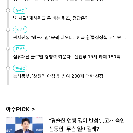
9분전
'캐시딜' 캐시워크 돈 버는 퀴즈, 정답은?
14분전
관세전쟁 '엔드게임' 윤곽 나오나…한국 新통상정책 교두보 활
용해야
17분전
섬유패션 글로벌 경쟁력 키운다…산업부 15개 과제 180억 지
원
18분전
농식품부, '천원의 아침밥' 참여 200개 대학 선정
아주PICK >
"경솔한 언행 깊이 반성"…고개 숙인
신동엽, 무슨 일이길래?