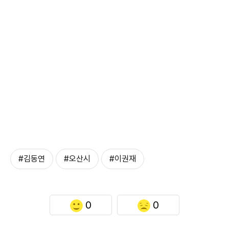
#김동연
#오산시
#이권재
0
0