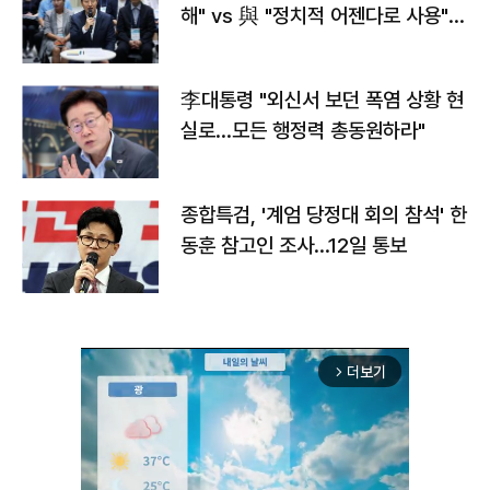
해" vs 與 "정치적 어젠다로 사용"
맞불
李대통령 "외신서 보던 폭염 상황 현
실로…모든 행정력 총동원하라"
종합특검, '계엄 당정대 회의 참석' 한
동훈 참고인 조사...12일 통보
더보기
arrow_forward_ios