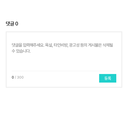
댓글
0
0
/ 300
등록