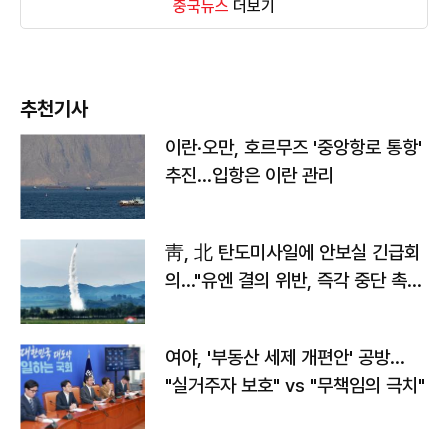
중국뉴스
더보기
추천기사
이란·오만, 호르무즈 '중앙항로 통항'
추진…입항은 이란 관리
靑, 北 탄도미사일에 안보실 긴급회
의…"유엔 결의 위반, 즉각 중단 촉
구"
여야, '부동산 세제 개편안' 공방…
"실거주자 보호" vs "무책임의 극치"