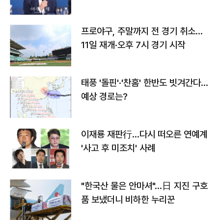
프로야구, 주말까지 전 경기 취소…
11일 재개·오후 7시 경기 시작
태풍 '돌핀'·'찬홈' 한반도 빗겨간다…
예상 경로는?
이재룡 재판行…다시 떠오른 연예계
'사고 후 미조치' 사례
"한국산 물은 안마셔"…日 지진 구호
품 보냈더니 비하한 누리꾼