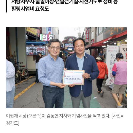
서랑저수지·물놀이장·맨발걷기길·자전거도로 정비 등
힐링사업비 요청도
이권재 시장(오른쪽)이 김동연 지사와 기념사진을 찍고 있다. [사진=
경기도]