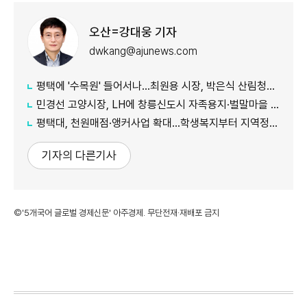
오산=강대웅 기자
dwkang@ajunews.com
평택에 '수목원' 들어서나...최원용 시장, 박은식 산림청장에게 국유지 활용 건의
민경선 고양시장, LH에 창릉신도시 자족용지·벌말마을 편입 협조 요청
평택대, 천원매점·앵커사업 확대...학생복지부터 지역정주까지 연결
기자의 다른기사
©'5개국어 글로벌 경제신문' 아주경제. 무단전재·재배포 금지