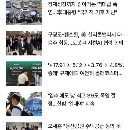
경제성장까지 갉아먹는 역대급 폭
염…李대통령 "국가적 기후 재난"
구광모-젠슨황, 美 실리콘밸리서 다
음주 회동…로봇·피지컬AI 협력 논의
'+17.91→-5.12→+3.76→-4.8%'…'
종레' 규제에도 여전히 롤러코스터
타는 코스피
'입추'에도 낮 최고 39도 폭염 절
정…한밤 '열대야' 지속
오세훈 "용산공원 주택공급 동의 못