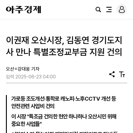
로
아
그
검
전
주
인
색
체
경
메
제
뉴
이권재 오산시장, 김동연 경기도지
사 만나 특별조정교부금 지원 건의
오산=강대웅 기자
공
텍
입력 2025-06-23 04:00
유
스
트
크
기
가로등 조도개선·통학로 캐노피·노후CCTV 개선 등
안전관련 사업비 건의
이 시장 "특조금 건의한 현안 하나하나 오산시민 위해
중요한 사업들"