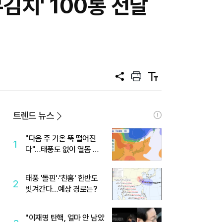
김치' 100통 전달
공
프
텍
유
린
스
트
트
크
기
트렌드 뉴스
"다음 주 기온 뚝 떨어진
1
다"…태풍도 없이 열돔 박
살 낸 '이것'
태풍 '돌핀'·'찬홈' 한반도
2
빗겨간다…예상 경로는?
"이재명 탄핵, 얼마 안 남았