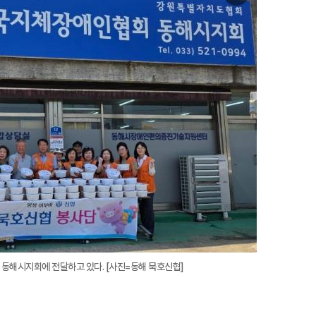
미
지
확
대
동해시지회에 전달하고 있다. [사진=동해 묵호신협]