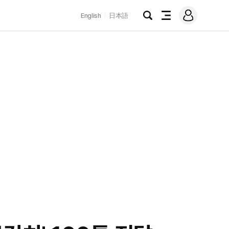
로
English
日本語
그
검
전
인
색
체
메
뉴