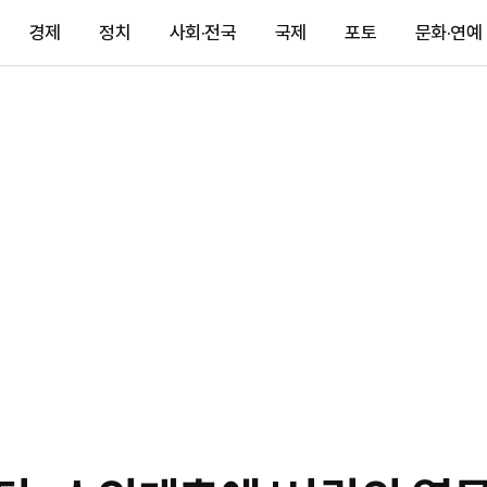
경제
정치
사회·전국
국제
포토
문화·연예