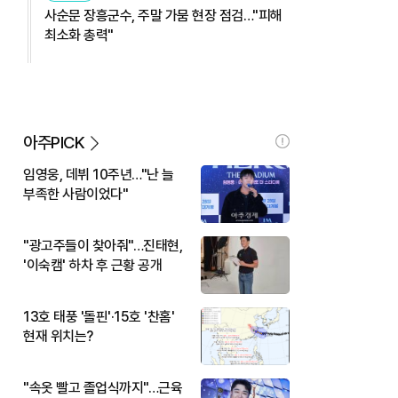
사순문 장흥군수, 주말 가뭄 현장 점검…"피해
최소화 총력"
아주PICK
임영웅, 데뷔 10주년…"난 늘
부족한 사람이었다"
"광고주들이 찾아줘"…진태현,
'이숙캠' 하차 후 근황 공개
13호 태풍 '돌핀'·15호 '찬홈'
현재 위치는?
"속옷 빨고 졸업식까지"…근육