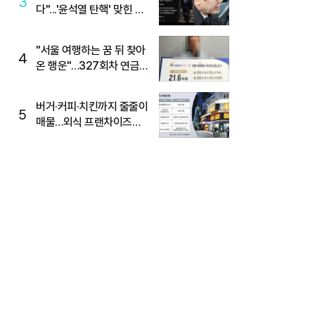
3
다"...'윤석열 탄핵' 맞힌 무
당, '성지글' 등장
"서울 여행하는 꿈 뒤 찾아
4
온 행운"…327회차 연금
복권720+ 당첨번호조회
주목
버거·커피·치킨까지 줄줄이
5
매물…외식 프랜차이즈
M&A '활기'