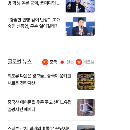
병 학생 돌본 공익, 코미디언 김
규원이었다
"경솔한 언행 깊이 반성"…고개
숙인 신동엽, 무슨 일이길래?
글로벌 뉴스
중국
일본
베트남
희토류 다음은 광모듈…중국이 움켜쥔
새로운 전략자산
중국산 에어콘을 웃돈 주고 산다...유럽
열광시킨 메이디
스티븐 로치 '과거의 홍콩'은 끝났지만