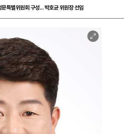
문특별위원회 구성... 박호균 위원장 선임
이
미
지
확
대