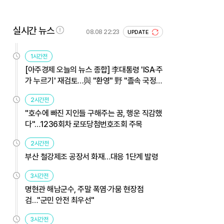
실시간 뉴스
08.08 22:23
UPDATE
1시간전
[아주경제 오늘의 뉴스 종합] 李대통령 'ISA·주
가 누르기' 재검토…與 "환영" 野 "졸속 국정"
外
2시간전
"호수에 빠진 지인들 구해주는 꿈, 행운 직감했
다"…1236회차 로또당첨번호조회 주목
2시간전
부산 철강제조 공장서 화재…대응 1단계 발령
3시간전
명현관 해남군수, 주말 폭염·가뭄 현장점
검…"군민 안전 최우선"
3시간전