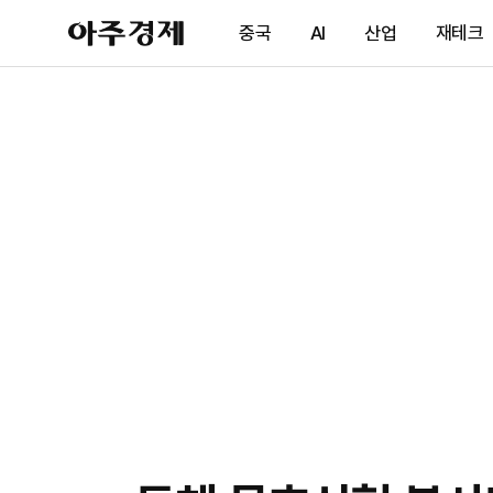
아
중국
AI
산업
재테크
주
경
제