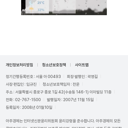
Unmute
개인정보처리방침
청소년보호정책
사이트맵
정기간행등록번호 : 서울 아 00493
회장·발행인 : 곽영길
사장·편집인 : 임규진
청소년보호책임자 : 전운
주소 : 서울특별시 종로구 종로 1길 42(수송동 146-1) 이마빌딩 11층
전화 : 02-767-1500
발행일자 : 2007년 11월 15일
등록일자 : 2008년 01월10일
아주경제는 인터넷신문윤리위원회 윤리강령을 준수합니다. 아주경제의 모든