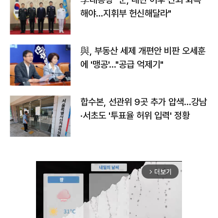
해야…지휘부 헌신해달라"
與, 부동산 세제 개편안 비판 오세훈
에 '맹공'…"공급 억제기"
합수본, 선관위 9곳 추가 압색…강남
·서초도 '투표율 허위 입력' 정황
더보기
arrow_forward_ios