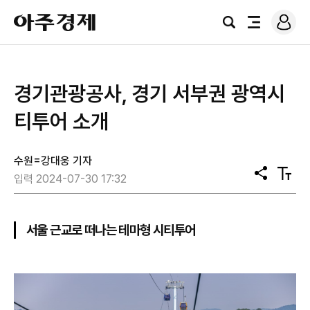
로
아
그
검
전
주
인
색
체
경
메
제
뉴
경기관광공사, 경기 서부권 광역시
티투어 소개
수원=강대웅 기자
공
텍
입력 2024-07-30 17:32
유
스
트
크
기
서울 근교로 떠나는 테마형 시티투어