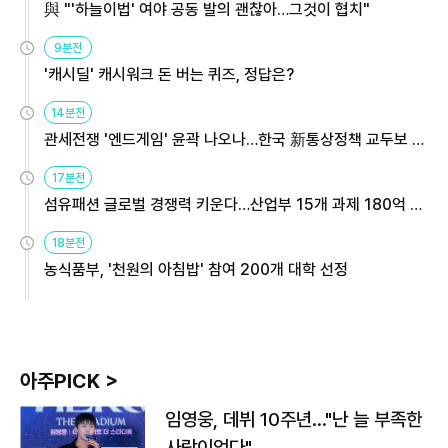
與 "'하늘이법' 여야 공동 발의 괜찮아…그것이 협치"
9분전
'캐시딜' 캐시워크 돈 버는 퀴즈, 정답은?
14분전
관세전쟁 '엔드게임' 윤곽 나오나…한국 新통상정책 교두보 활
용해야
17분전
섬유패션 글로벌 경쟁력 키운다…산업부 15개 과제 180억 지
원
18분전
농식품부, '천원의 아침밥' 참여 200개 대학 선정
아주PICK >
임영웅, 데뷔 10주년…"난 늘 부족한
사람이었다"