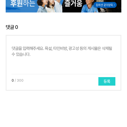
댓글
0
0
/ 300
등록