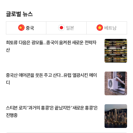
글로벌 뉴스
중국
일본
베트남
희토류 다음은 광모듈…중국이 움켜쥔 새로운 전략자
산
중국산 에어콘을 웃돈 주고 산다...유럽 열광시킨 메이
디
스티븐 로치 '과거의 홍콩'은 끝났지만 '새로운 홍콩'은
진행중