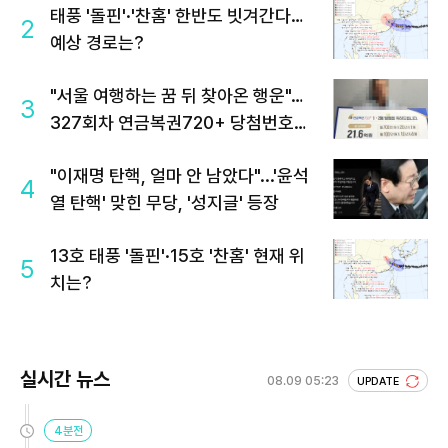
태풍 '돌핀'·'찬홈' 한반도 빗겨간다…
2
예상 경로는?
"서울 여행하는 꿈 뒤 찾아온 행운"…
3
327회차 연금복권720+ 당첨번호조
회 주목
"이재명 탄핵, 얼마 안 남았다"...'윤석
4
열 탄핵' 맞힌 무당, '성지글' 등장
13호 태풍 '돌핀'·15호 '찬홈' 현재 위
5
치는?
실시간 뉴스
08.09 05:23
UPDATE
4분전