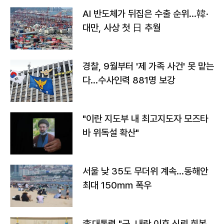
AI 반도체가 뒤집은 수출 순위…韓·
대만, 사상 첫 日 추월
경찰, 9월부터 '제 가족 사건' 못 맡는
다…수사인력 881명 보강
"이란 지도부 내 최고지도자 모즈타
바 위독설 확산"
서울 낮 35도 무더위 계속…동해안
최대 150㎜ 폭우
李대통령 "군, 내란 이후 신뢰 회복