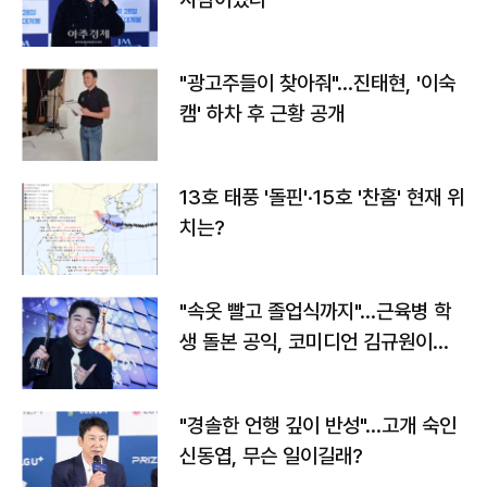
"광고주들이 찾아줘"…진태현, '이숙
캠' 하차 후 근황 공개
13호 태풍 '돌핀'·15호 '찬홈' 현재 위
치는?
"속옷 빨고 졸업식까지"…근육병 학
생 돌본 공익, 코미디언 김규원이었
다
"경솔한 언행 깊이 반성"…고개 숙인
신동엽, 무슨 일이길래?