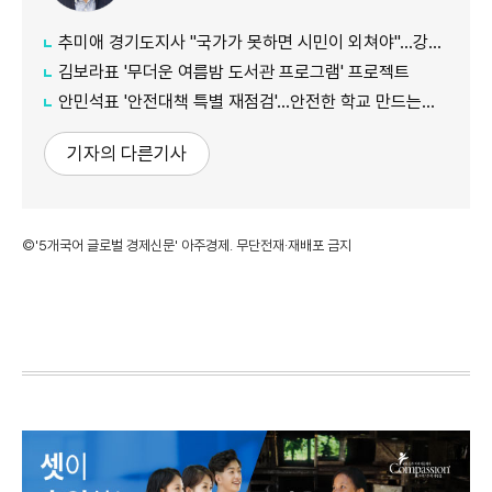
추미애 경기도지사 "국가가 못하면 시민이 외쳐야"...강일출 할머니 흉상 앞 '연대' 강조
김보라표 '무더운 여름밤 도서관 프로그램' 프로젝트
안민석표 '안전대책 특별 재점검'...안전한 학교 만드는데 만전
기자의 다른기사
©'5개국어 글로벌 경제신문' 아주경제. 무단전재·재배포 금지