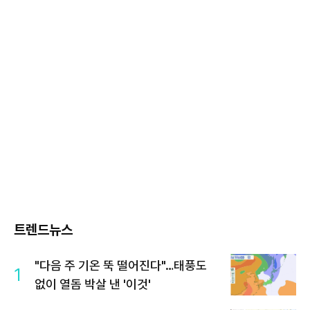
트렌드뉴스
"다음 주 기온 뚝 떨어진다"…태풍도
1
없이 열돔 박살 낸 '이것'