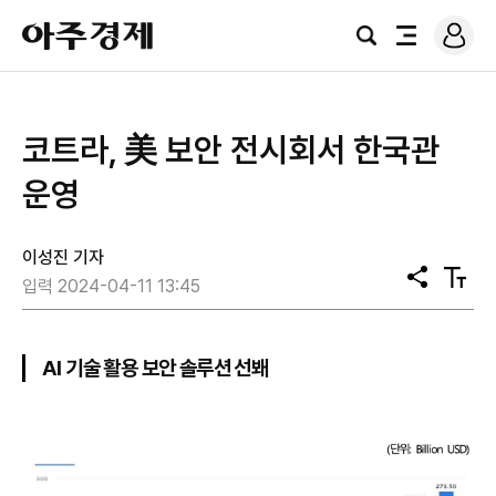
로
아
그
검
전
주
인
색
체
경
메
제
뉴
코트라, 美 보안 전시회서 한국관
운영
이성진 기자
공
텍
입력 2024-04-11 13:45
유
스
트
크
기
AI 기술 활용 보안 솔루션 선봬