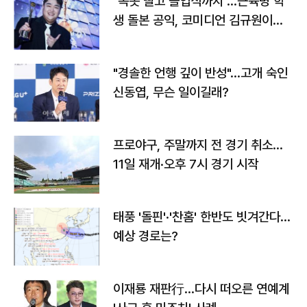
"속옷 빨고 졸업식까지"…근육병 학
생 돌본 공익, 코미디언 김규원이었
다
"경솔한 언행 깊이 반성"…고개 숙인
신동엽, 무슨 일이길래?
프로야구, 주말까지 전 경기 취소…
11일 재개·오후 7시 경기 시작
태풍 '돌핀'·'찬홈' 한반도 빗겨간다…
예상 경로는?
이재룡 재판行…다시 떠오른 연예계