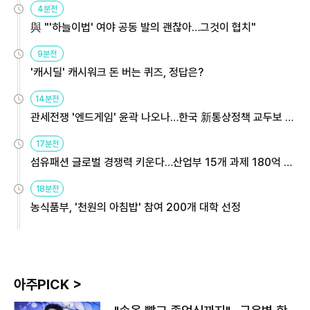
4분전
與 "'하늘이법' 여야 공동 발의 괜찮아…그것이 협치"
9분전
'캐시딜' 캐시워크 돈 버는 퀴즈, 정답은?
14분전
관세전쟁 '엔드게임' 윤곽 나오나…한국 新통상정책 교두보 활
용해야
17분전
섬유패션 글로벌 경쟁력 키운다…산업부 15개 과제 180억 지
원
18분전
농식품부, '천원의 아침밥' 참여 200개 대학 선정
아주PICK >