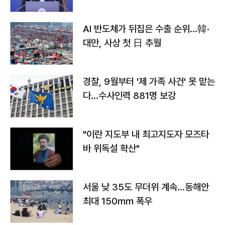
AI 반도체가 뒤집은 수출 순위…韓·
대만, 사상 첫 日 추월
경찰, 9월부터 '제 가족 사건' 못 맡는
다…수사인력 881명 보강
"이란 지도부 내 최고지도자 모즈타
바 위독설 확산"
서울 낮 35도 무더위 계속…동해안
최대 150㎜ 폭우