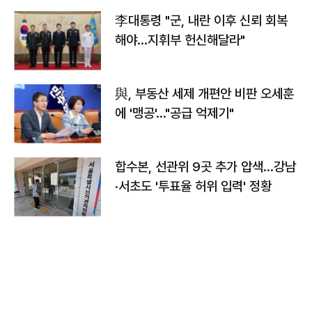
李대통령 "군, 내란 이후 신뢰 회복
해야…지휘부 헌신해달라"
與, 부동산 세제 개편안 비판 오세훈
에 '맹공'…"공급 억제기"
합수본, 선관위 9곳 추가 압색…강남
·서초도 '투표율 허위 입력' 정황