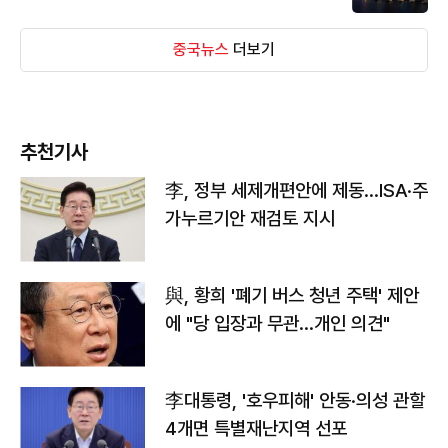
중국뉴스
더보기
추천기사
李, 정부 세제개편안에 제동…ISA·주
가누르기안 재검토 지시
與, 황희 '폐기 버스 청년 주택' 제안
에 "당 입장과 무관…개인 의견"
李대통령, '호우피해' 안동·의성 관할
4개면 특별재난지역 선포