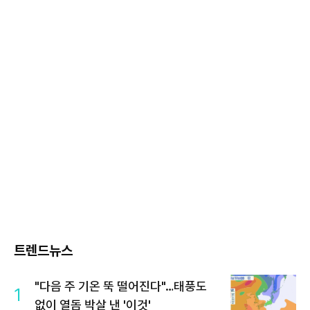
트렌드뉴스
"다음 주 기온 뚝 떨어진다"…태풍도
1
없이 열돔 박살 낸 '이것'