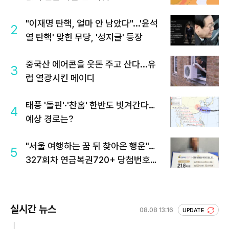
"이재명 탄핵, 얼마 안 남았다"...'윤석
2
열 탄핵' 맞힌 무당, '성지글' 등장
중국산 에어콘을 웃돈 주고 산다...유
3
럽 열광시킨 메이디
태풍 '돌핀'·'찬홈' 한반도 빗겨간다…
4
예상 경로는?
"서울 여행하는 꿈 뒤 찾아온 행운"…
5
327회차 연금복권720+ 당첨번호조
회 주목
실시간 뉴스
08.08 13:16
UPDATE