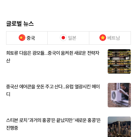
글로벌 뉴스
중국
일본
베트남
희토류 다음은 광모듈…중국이 움켜쥔 새로운 전략자
산
중국산 에어콘을 웃돈 주고 산다...유럽 열광시킨 메이
디
스티븐 로치 '과거의 홍콩'은 끝났지만 '새로운 홍콩'은
진행중