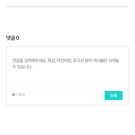
댓글
0
0
/ 300
등록