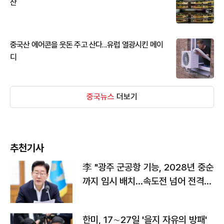
산
중국산 에어콘을 웃돈 주고 산다...유럽 열광시킨 메이
디
중국뉴스
더보기
추천기사
李 "광주 군공항 기능, 2028년 중순
까지 임시 배치…속도전 넘어 전격
전"
한미, 17∼27일 '을지 자유의 방패'