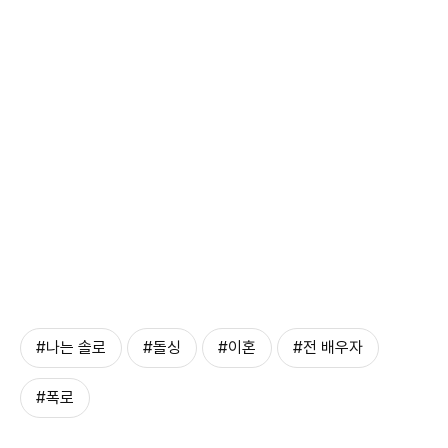
#나는 솔로
#돌싱
#이혼
#전 배우자
#폭로