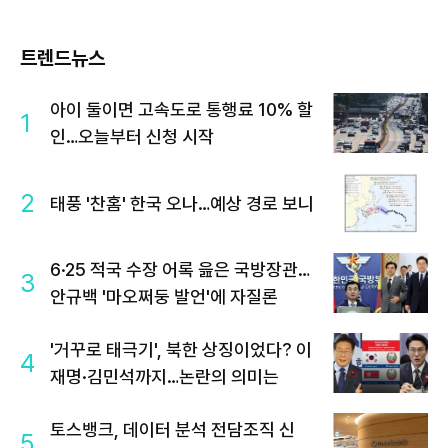
트렌드뉴스
아이 둘이면 고속도로 통행료 10% 할
1
인…오늘부터 신청 시작
2
태풍 '찬홈' 한국 오나…예상 경로 보니
6·25 적국 수장 어록 읊은 국방장관…
3
안규백 '마오쩌둥 발언'에 자질론
'거꾸로 태극기', 북한 상징이었다? 이
4
재명·김민석까지…논란의 의미는
토스뱅크, 데이터 분석 전담조직 신
5