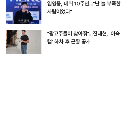
임영웅, 데뷔 10주년…"난 늘 부족한
사람이었다"
"광고주들이 찾아줘"…진태현, '이숙
캠' 하차 후 근황 공개