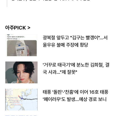
아주PICK >
광복절 앞두고 "김구는 빨갱이"…서
울우유 불매 주장에 황당
'거꾸로 태극기'에 분노한 김희철, 결
국 사과…"제 잘못"
태풍 '돌핀'·'찬홈'에 이어 16호 태풍
'페이러우'도 발생…예상 경로 보니