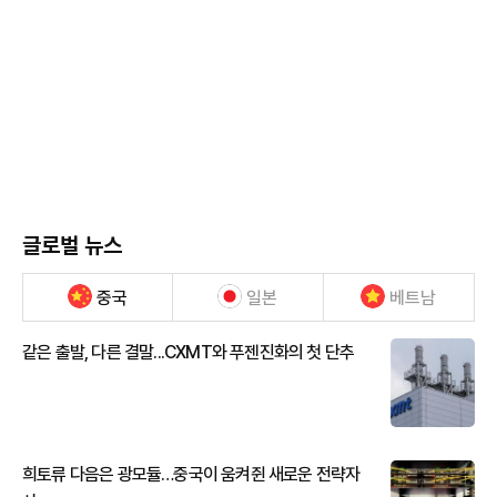
글로벌 뉴스
중국
일본
베트남
같은 출발, 다른 결말...CXMT와 푸젠진화의 첫 단추
희토류 다음은 광모듈…중국이 움켜쥔 새로운 전략자