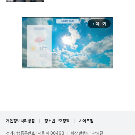
더보기
arrow_forward_ios
Unmute
개인정보처리방침
청소년보호정책
사이트맵
정기간행등록번호 : 서울 아 00493
회장·발행인 : 곽영길