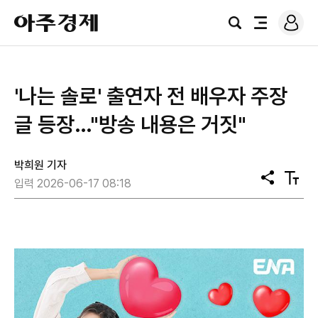
로
아
그
검
전
주
인
색
체
경
메
제
뉴
'나는 솔로' 출연자 전 배우자 주장
글 등장…"방송 내용은 거짓"
박희원 기자
공
텍
입력 2026-06-17 08:18
유
스
트
크
기