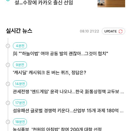
설…수장에 카카오 출신 선임
실시간 뉴스
08.10 21:22
UPDATE
4분전
與 "'하늘이법' 여야 공동 발의 괜찮아…그것이 협치"
9분전
'캐시딜' 캐시워크 돈 버는 퀴즈, 정답은?
14분전
관세전쟁 '엔드게임' 윤곽 나오나…한국 新통상정책 교두보 활
용해야
17분전
섬유패션 글로벌 경쟁력 키운다…산업부 15개 과제 180억 지
원
18분전
농식품부, '천원의 아침밥' 참여 200개 대학 선정