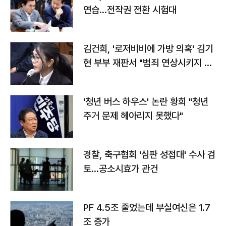
연습…전작권 전환 시험대
김건희, '로저비비에 가방 의혹' 김기
현 부부 재판서 "범죄 연상시키지 말
라"
'청년 버스 하우스' 논란 황희 "청년
주거 문제 헤아리지 못했다"
경찰, 축구협회 '심판 성접대' 수사 검
토…공소시효가 관건
PF 4.5조 줄었는데 부실여신은 1.7
조 증가