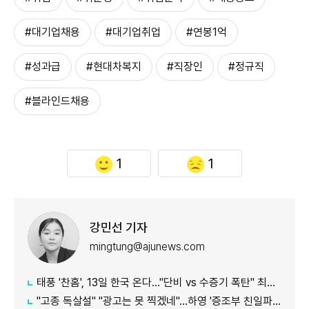
#대기업채용
#대기업취업
#연봉1억
#성과급
#현대차복지
#직장인
#정규직
#블라인드채용
1
1
강민선 기자
mingtung@ajunews.com
태풍 '찬홈', 13일 한국 온다..."단비 vs 수증기 폭탄" 최대 변수
"고종 독살설" "광고는 못 찍겠네"...하영 '증조부 친일파 논란' 반응 보니