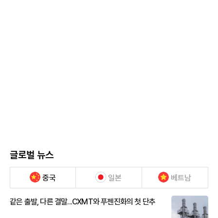
글로벌 뉴스
중국
일본
베트남
같은 출발, 다른 결말...CXMT와 푸젠진화의 첫 단추