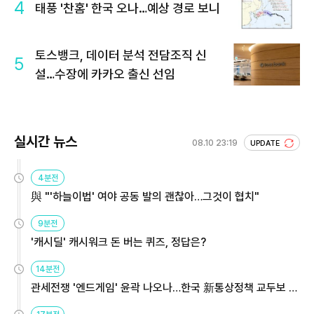
4
태풍 '찬홈' 한국 오나…예상 경로 보니
토스뱅크, 데이터 분석 전담조직 신
5
설…수장에 카카오 출신 선임
실시간 뉴스
08.10 23:19
UPDATE
4분전
與 "'하늘이법' 여야 공동 발의 괜찮아…그것이 협치"
9분전
'캐시딜' 캐시워크 돈 버는 퀴즈, 정답은?
14분전
관세전쟁 '엔드게임' 윤곽 나오나…한국 新통상정책 교두보 활
용해야