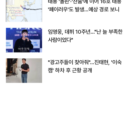
태풍 '돌핀'·'찬홈'에 이어 16호 태풍
'페이러우'도 발생…예상 경로 보니
임영웅, 데뷔 10주년…"난 늘 부족한
사람이었다"
"광고주들이 찾아줘"…진태현, '이숙
캠' 하차 후 근황 공개