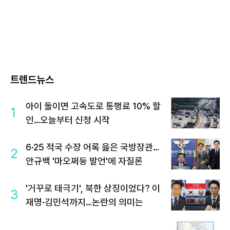
트렌드뉴스
아이 둘이면 고속도로 통행료 10% 할
1
인…오늘부터 신청 시작
6·25 적국 수장 어록 읊은 국방장관…
2
안규백 '마오쩌둥 발언'에 자질론
'거꾸로 태극기', 북한 상징이었다? 이
3
재명·김민석까지…논란의 의미는