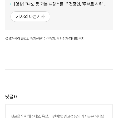
[영상] "나도 못 가본 프랑스를…" 전장연, '루브르 시위' 영상 재확산 왜?
기자의 다른기사
©'5개국어 글로벌 경제신문' 아주경제. 무단전재·재배포 금지
댓글
0