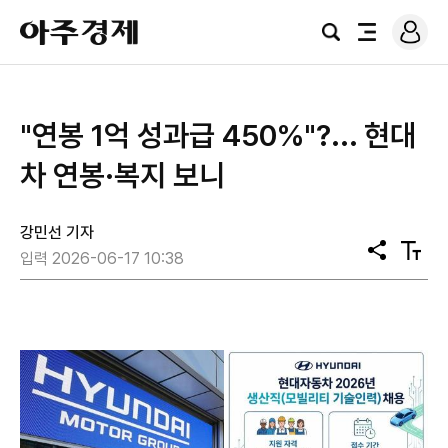
로
아
그
검
전
주
인
색
체
경
메
제
뉴
"연봉 1억 성과급 450%"?... 현대
차 연봉·복지 보니
강민선 기자
공
텍
입력 2026-06-17 10:38
유
스
트
크
기