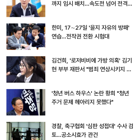
까지 임시 배치…속도전 넘어 전격
전"
한미, 17∼27일 '을지 자유의 방패'
연습…전작권 전환 시험대
김건희, '로저비비에 가방 의혹' 김기
현 부부 재판서 "범죄 연상시키지 말
라"
'청년 버스 하우스' 논란 황희 "청년
주거 문제 헤아리지 못했다"
경찰, 축구협회 '심판 성접대' 수사 검
토…공소시효가 관건