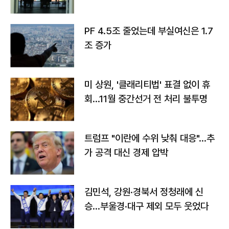
PF 4.5조 줄었는데 부실여신은 1.7
조 증가
미 상원, '클래리티법' 표결 없이 휴
회…11월 중간선거 전 처리 불투명
트럼프 "이란에 수위 낮춰 대응"…추
가 공격 대신 경제 압박
김민석, 강원·경북서 정청래에 신
승…부울경·대구 제외 모두 웃었다