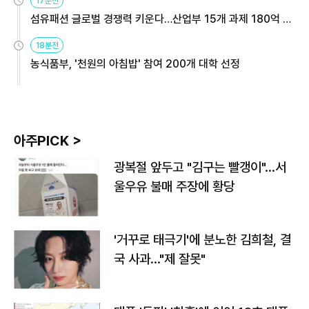
17분전
섬유패션 글로벌 경쟁력 키운다…산업부 15개 과제 180억 지
원
18분전
농식품부, '천원의 아침밥' 참여 200개 대학 선정
아주PICK >
광복절 앞두고 "김구는 빨갱이"…서
울우유 불매 주장에 황당
'거꾸로 태극기'에 분노한 김희철, 결
국 사과…"제 잘못"