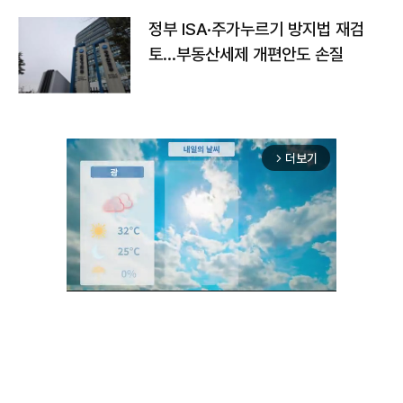
정부 ISA·주가누르기 방지법 재검
토…부동산세제 개편안도 손질
더보기
arrow_forward_ios
Unmute