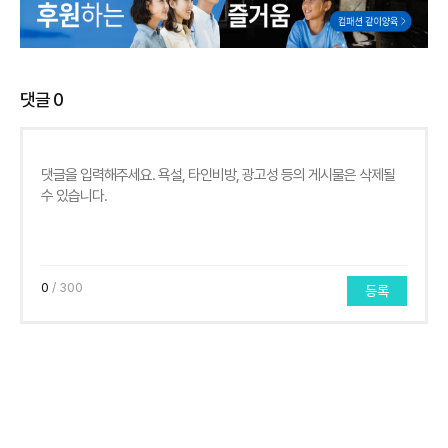
댓글
0
0
/ 300
등록