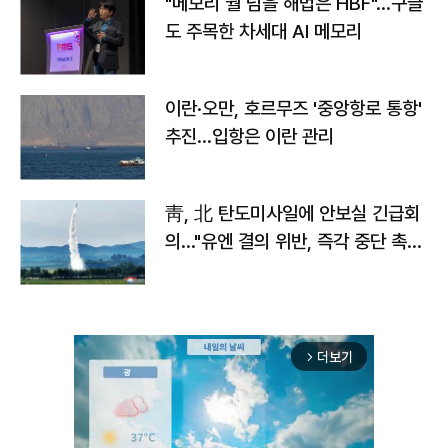
"메모리 월 넘을 해법은 HBF"…구글
도 주목한 차세대 AI 메모리
이란·오만, 호르무즈 '중앙항로 통항'
추진…입항은 이란 관리
靑, 北 탄도미사일에 안보실 긴급회
의…"유엔 결의 위반, 즉각 중단 촉
구"
더보기
arrow_forward_ios