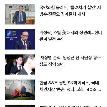
국민의힘 윤리위, '돌려차기 실언' 서
범수·진종오 징계절차 개시
위성락, 스틸 美대사와 상견례…한미
관계 발전 논의
'채상병 순직' 임성근 전 사단장 항소
심도 징역 3년
현금 88조 쌓인 SK하이닉스, 국내
채권시장 '큰손' 됐다…최대 40조 투
자