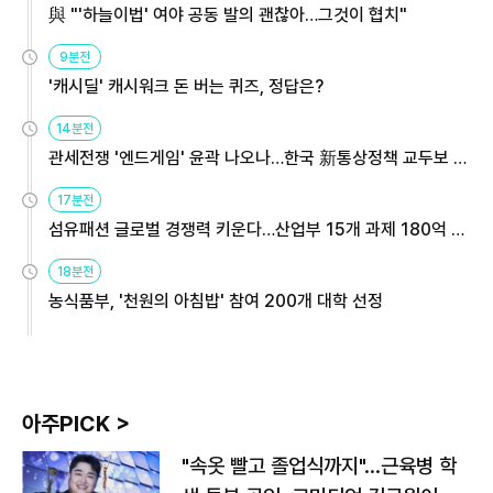
與 "'하늘이법' 여야 공동 발의 괜찮아…그것이 협치"
9분전
'캐시딜' 캐시워크 돈 버는 퀴즈, 정답은?
14분전
관세전쟁 '엔드게임' 윤곽 나오나…한국 新통상정책 교두보 활
용해야
17분전
섬유패션 글로벌 경쟁력 키운다…산업부 15개 과제 180억 지
원
18분전
농식품부, '천원의 아침밥' 참여 200개 대학 선정
아주PICK >
"속옷 빨고 졸업식까지"…근육병 학