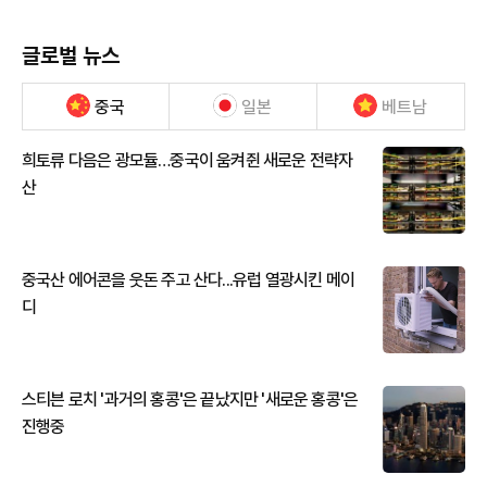
글로벌 뉴스
중국
일본
베트남
희토류 다음은 광모듈…중국이 움켜쥔 새로운 전략자
산
중국산 에어콘을 웃돈 주고 산다...유럽 열광시킨 메이
디
스티븐 로치 '과거의 홍콩'은 끝났지만 '새로운 홍콩'은
진행중