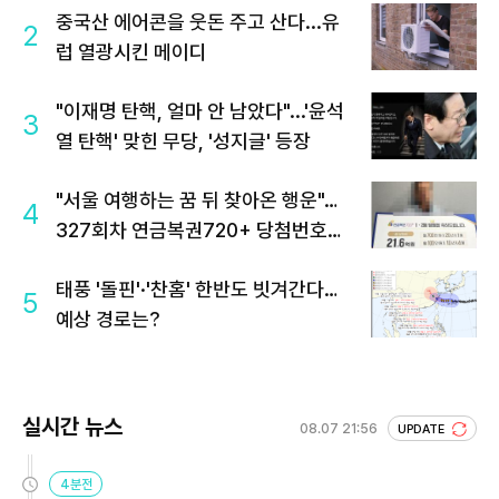
중국산 에어콘을 웃돈 주고 산다...유
2
럽 열광시킨 메이디
"이재명 탄핵, 얼마 안 남았다"...'윤석
3
열 탄핵' 맞힌 무당, '성지글' 등장
"서울 여행하는 꿈 뒤 찾아온 행운"…
4
327회차 연금복권720+ 당첨번호조
회 주목
태풍 '돌핀'·'찬홈' 한반도 빗겨간다…
5
예상 경로는?
실시간 뉴스
08.07 21:56
UPDATE
4분전