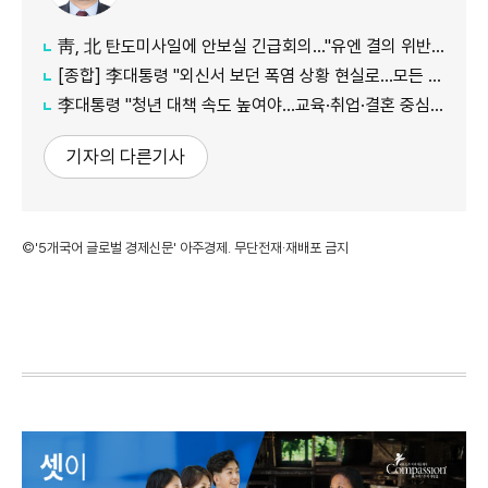
靑, 北 탄도미사일에 안보실 긴급회의…"유엔 결의 위반, 즉각 중단 촉구"
[종합] 李대통령 "외신서 보던 폭염 상황 현실로…모든 행정력 총동원하라"
李대통령 "청년 대책 속도 높여야…교육·취업·결혼 중심 정책 재편"
기자의 다른기사
©'5개국어 글로벌 경제신문' 아주경제. 무단전재·재배포 금지