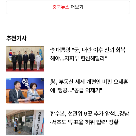
중국뉴스
더보기
추천기사
李대통령 "군, 내란 이후 신뢰 회복
해야…지휘부 헌신해달라"
與, 부동산 세제 개편안 비판 오세훈
에 '맹공'…"공급 억제기"
합수본, 선관위 9곳 추가 압색…강남
·서초도 '투표율 허위 입력' 정황