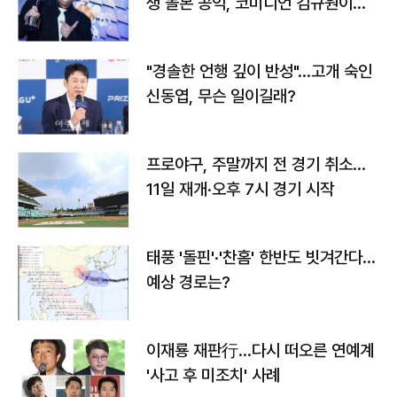
생 돌본 공익, 코미디언 김규원이었
다
"경솔한 언행 깊이 반성"…고개 숙인
신동엽, 무슨 일이길래?
프로야구, 주말까지 전 경기 취소…
11일 재개·오후 7시 경기 시작
태풍 '돌핀'·'찬홈' 한반도 빗겨간다…
예상 경로는?
이재룡 재판行…다시 떠오른 연예계
'사고 후 미조치' 사례