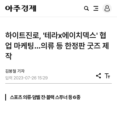
로
아
그
검
전
주
인
색
체
경
메
제
뉴
​하이트진로, '테라x에이치덱스' 협
업 마케팅…의류 등 한정판 굿즈 제
작
김봉철 기자
공
텍
입력 2023-07-26 15:29
유
스
트
크
기
스포츠 의류·덤벨 잔·블랙 스푸너 등 6종