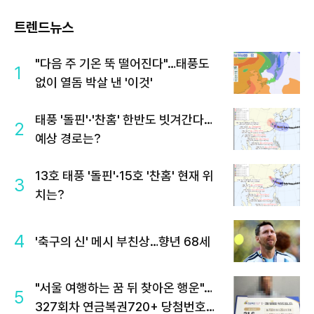
트렌드뉴스
"다음 주 기온 뚝 떨어진다"…태풍도
1
없이 열돔 박살 낸 '이것'
태풍 '돌핀'·'찬홈' 한반도 빗겨간다…
2
예상 경로는?
13호 태풍 '돌핀'·15호 '찬홈' 현재 위
3
치는?
4
'축구의 신' 메시 부친상…향년 68세
"서울 여행하는 꿈 뒤 찾아온 행운"…
5
327회차 연금복권720+ 당첨번호조