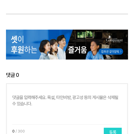
댓글
0
0
/ 300
등록