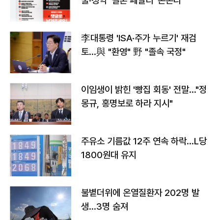
출·청약 '결혼 페널티' 손본다
李대통령 'ISA·주가 누르기' 재검
토…與 "환영" 野 "졸속 국정"
이임생이 밝힌 '빵집 회동' 전말…"정
몽규, 홍명보로 하라 지시"
주유소 기름값 12주 연속 하락…L당
1800원대 유지
불볕더위에 온열질환자 202명 발
생…3명 숨져