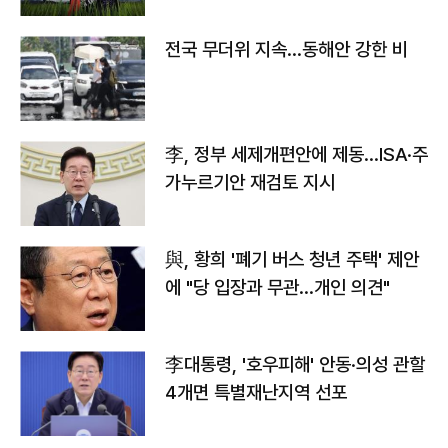
전국 무더위 지속…동해안 강한 비
李, 정부 세제개편안에 제동…ISA·주
가누르기안 재검토 지시
與, 황희 '폐기 버스 청년 주택' 제안
에 "당 입장과 무관…개인 의견"
李대통령, '호우피해' 안동·의성 관할
4개면 특별재난지역 선포