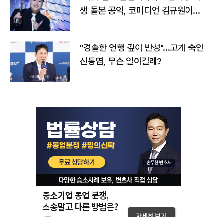
생 돌본 공익, 코미디언 김규원이었
다
"경솔한 언행 깊이 반성"…고개 숙인
신동엽, 무슨 일이길래?