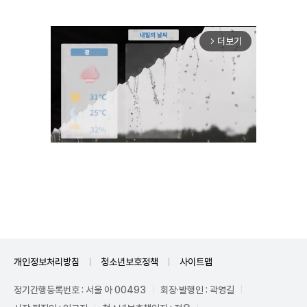
더보기
arrow_forward_ios
Unmute
개인정보처리방침
청소년보호정책
사이트맵
정기간행등록번호 : 서울 아 00493
회장·발행인 : 곽영길