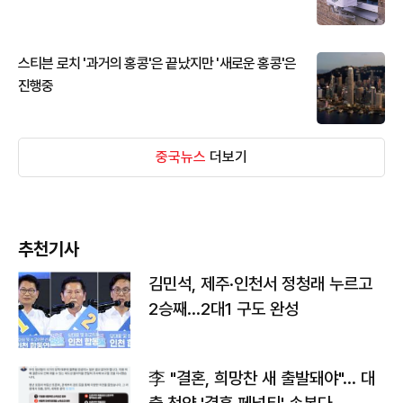
스티븐 로치 '과거의 홍콩'은 끝났지만 '새로운 홍콩'은
진행중
중국뉴스
더보기
추천기사
김민석, 제주·인천서 정청래 누르고
2승째…2대1 구도 완성
李 "결혼, 희망찬 새 출발돼야"… 대