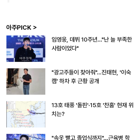
아주PICK >
임영웅, 데뷔 10주년…"난 늘 부족한
사람이었다"
"광고주들이 찾아줘"…진태현, '이숙
캠' 하차 후 근황 공개
13호 태풍 '돌핀'·15호 '찬홈' 현재 위
치는?
"속옷 빨고 졸업식까지"…근육병 학