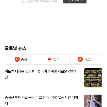
글로벌 뉴스
중국
일본
베트남
희토류 다음은 광모듈…중국이 움켜쥔 새로운 전략자
산
중국산 에어콘을 웃돈 주고 산다...유럽 열광시킨 메이
디