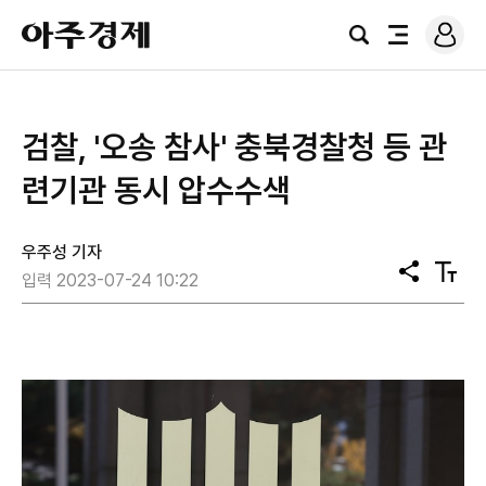
로
아
그
검
전
주
인
색
체
경
메
제
뉴
검찰, '오송 참사' 충북경찰청 등 관
련기관 동시 압수수색
우주성 기자
공
텍
입력 2023-07-24 10:22
유
스
트
크
기