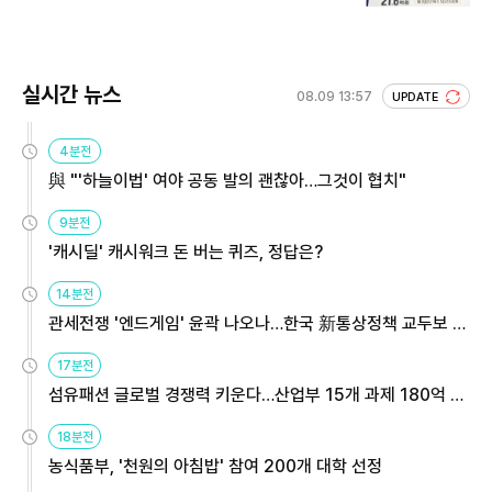
회 주목
실시간 뉴스
08.09 13:57
UPDATE
4분전
與 "'하늘이법' 여야 공동 발의 괜찮아…그것이 협치"
9분전
'캐시딜' 캐시워크 돈 버는 퀴즈, 정답은?
14분전
관세전쟁 '엔드게임' 윤곽 나오나…한국 新통상정책 교두보 활
용해야
17분전
섬유패션 글로벌 경쟁력 키운다…산업부 15개 과제 180억 지
원
18분전
농식품부, '천원의 아침밥' 참여 200개 대학 선정