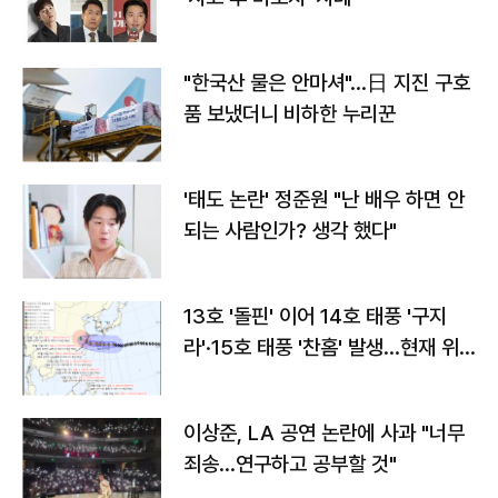
"한국산 물은 안마셔"…日 지진 구호
품 보냈더니 비하한 누리꾼
'태도 논란' 정준원 "난 배우 하면 안
되는 사람인가? 생각 했다"
13호 '돌핀' 이어 14호 태풍 '구지
라'·15호 태풍 '찬홈' 발생…현재 위
치와 이동경로는?
이상준, LA 공연 논란에 사과 "너무
죄송…연구하고 공부할 것"