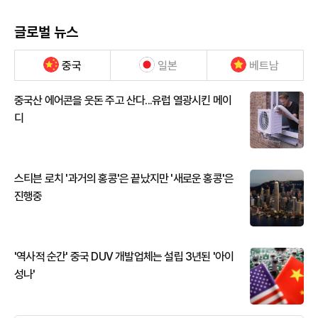
글로벌 뉴스
중국
일본
베트남
중국산 에어콘을 웃돈 주고 산다...유럽 열광시킨 메이
디
스티븐 로치 '과거의 홍콩'은 끝났지만 '새로운 홍콩'은
진행중
'역사적 순간' 중국 DUV 개발업체는 설립 3년된 '아이
성나'