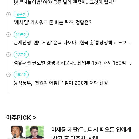
與 "'하늘이법' 여야 공동 발의 괜찮아…그것이 협치"
9분전
'캐시딜' 캐시워크 돈 버는 퀴즈, 정답은?
14분전
관세전쟁 '엔드게임' 윤곽 나오나…한국 新통상정책 교두보 활
용해야
17분전
섬유패션 글로벌 경쟁력 키운다…산업부 15개 과제 180억 지
원
18분전
농식품부, '천원의 아침밥' 참여 200개 대학 선정
아주PICK >
이재룡 재판行…다시 떠오른 연예계
'사고 후 미조치' 사례