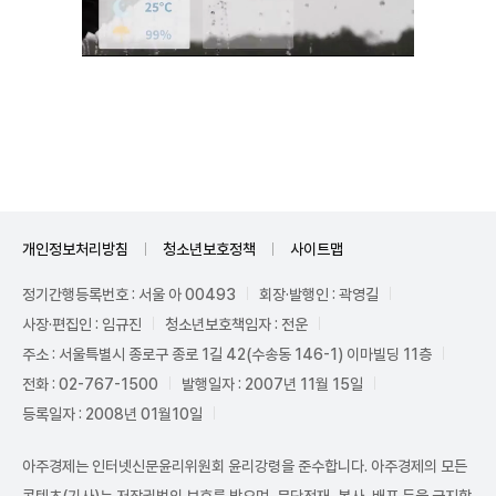
Unmute
개인정보처리방침
청소년보호정책
사이트맵
정기간행등록번호 : 서울 아 00493
회장·발행인 : 곽영길
사장·편집인 : 임규진
청소년보호책임자 : 전운
주소 : 서울특별시 종로구 종로 1길 42(수송동 146-1) 이마빌딩 11층
전화 : 02-767-1500
발행일자 : 2007년 11월 15일
등록일자 : 2008년 01월10일
아주경제는 인터넷신문윤리위원회 윤리강령을 준수합니다. 아주경제의 모든
콘텐츠(기사)는 저작권법의 보호를 받으며, 무단전재, 복사, 배포 등을 금지합