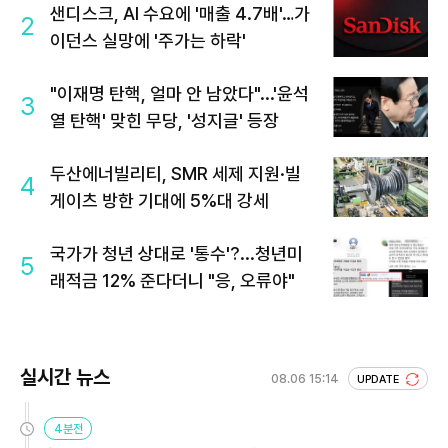
샌디스크, AI 수요에 '매출 4.7배'…가
2
이던스 실망에 '주가는 하락'
"이재명 탄핵, 얼마 안 남았다"...'윤석
3
열 탄핵' 맞힌 무당, '성지글' 등장
두산에너빌리티, SMR 세제 지원·빌
4
게이츠 방한 기대에 5%대 강세
국가가 청년 상대로 '통수'?...청년미
5
래적금 12% 준다더니 "응, 오류야"
실시간 뉴스
08.06 15:14
UPDATE
4분전