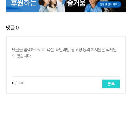
댓글
0
0
/ 300
등록