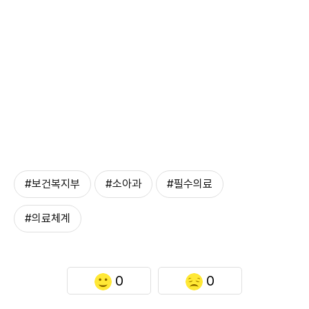
#보건복지부
#소아과
#필수의료
#의료체계
0
0