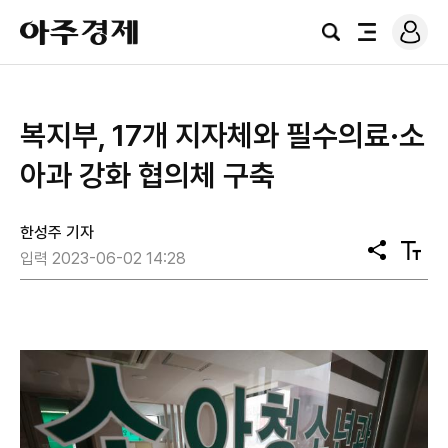
로
아
그
검
전
주
인
색
체
경
메
제
뉴
​복지부, 17개 지자체와 필수의료·소
아과 강화 협의체 구축
한성주 기자
공
텍
입력 2023-06-02 14:28
유
스
트
크
기