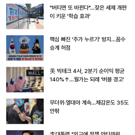
"버티면 또 바뀐다"…잦은 세제 개편
이 키운 '학습 효과'
핵심 빠진 '주가 누르기' 방지…꼼수
승계 허점
美 빅테크 4사, 2분기 순이익 평균
140%↑…월가는 되레 '버블 경고'
무더위·열대야 계속…체감온도 35도
안팎
李대통령 "외교에 정쟁 안타까워…