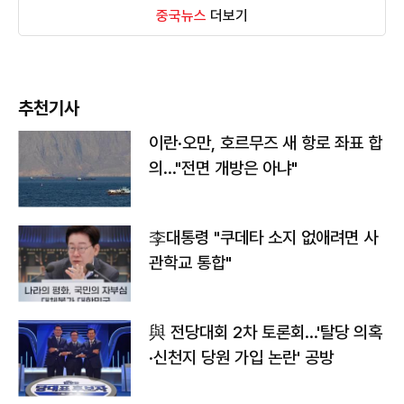
중국뉴스
더보기
추천기사
이란·오만, 호르무즈 새 항로 좌표 합
의…"전면 개방은 아냐"
李대통령 "쿠데타 소지 없애려면 사
관학교 통합"
與 전당대회 2차 토론회…'탈당 의혹
·신천지 당원 가입 논란' 공방