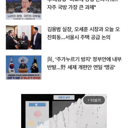
자주 국방 가장 큰 과제"
김용범 실장, 오세훈 시장과 오늘 오
찬회동...서울시 주택 공급 논의
與, '주가누르기 방지' 정부안에 내부
반발…野 세제 개편안 연일 '맹공'
더보기
arrow_forward_ios