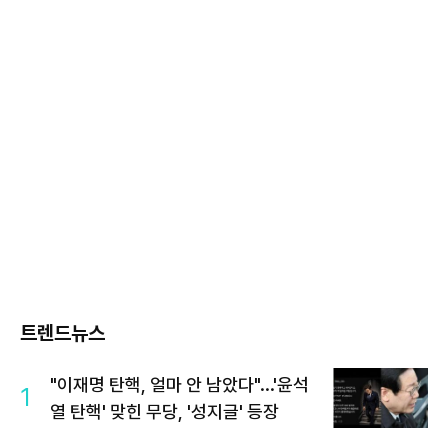
트렌드뉴스
"이재명 탄핵, 얼마 안 남았다"...'윤석
1
열 탄핵' 맞힌 무당, '성지글' 등장