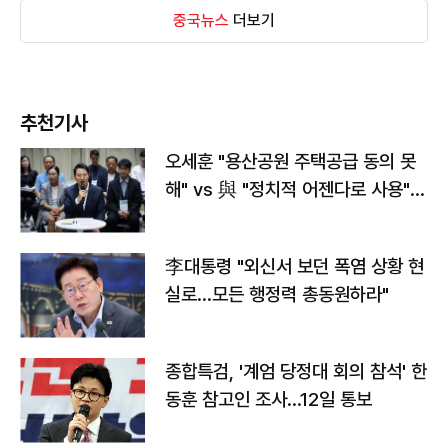
중국뉴스
더보기
추천기사
오세훈 "용산공원 주택공급 동의 못
해" vs 與 "정치적 어젠다로 사용"
맞불
李대통령 "외신서 보던 폭염 상황 현
실로…모든 행정력 총동원하라"
종합특검, '계엄 당정대 회의 참석' 한
동훈 참고인 조사...12일 통보