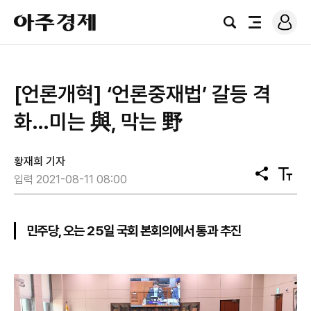
로
아
그
검
전
주
인
색
체
경
메
제
뉴
[언론개혁] ‘언론중재법’ 갈등 격
화…미는 與, 막는 野
황재희 기자
공
텍
입력 2021-08-11 08:00
유
스
트
크
기
민주당, 오는 25일 국회 본회의에서 통과 추진