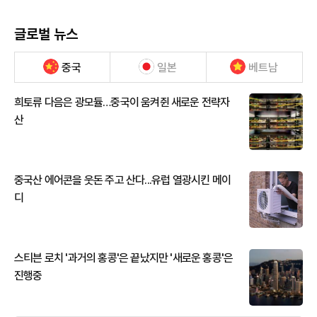
글로벌 뉴스
중국
일본
베트남
희토류 다음은 광모듈…중국이 움켜쥔 새로운 전략자
산
중국산 에어콘을 웃돈 주고 산다...유럽 열광시킨 메이
디
스티븐 로치 '과거의 홍콩'은 끝났지만 '새로운 홍콩'은
진행중