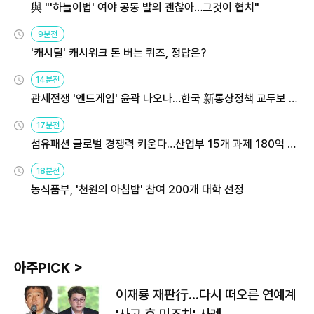
與 "'하늘이법' 여야 공동 발의 괜찮아…그것이 협치"
9분전
'캐시딜' 캐시워크 돈 버는 퀴즈, 정답은?
14분전
관세전쟁 '엔드게임' 윤곽 나오나…한국 新통상정책 교두보 활
용해야
17분전
섬유패션 글로벌 경쟁력 키운다…산업부 15개 과제 180억 지
원
18분전
농식품부, '천원의 아침밥' 참여 200개 대학 선정
아주PICK >
이재룡 재판行…다시 떠오른 연예계