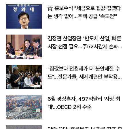
靑 홍보수석 "세금으로 집값 잡겠다
는 생각 없어…주택 공급 '속도전'"
김정관 산업장관 "반도체 산업, 빠른
시장 선점 필요…주52시간제 손봐
야"
"집값보다 전월세가 더 불안해질 수
도"…전문가들, 세제개편안 부작용
우려
6월 경상흑자, 497억달러 '사상 최
대'…OECD 2위 수준