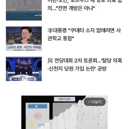
이란·오만, 호르무즈 새 항로 좌표 합
의…"전면 개방은 아냐"
李대통령 "쿠데타 소지 없애려면 사
관학교 통합"
與 전당대회 2차 토론회…'탈당 의혹
·신천지 당원 가입 논란' 공방
더보기
arrow_forward_ios