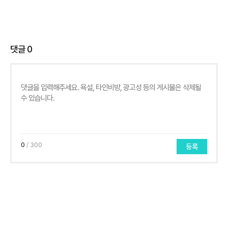
댓글
0
0
/ 300
등록