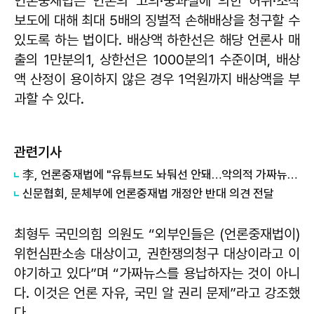
언론중재법은 언론의 고의·중과실에 의한 허위·조작
보도에 대해 최대 5배의 징벌적 손해배상을 청구할 수
있도록 하는 법이다. 배상액 하한선은 해당 언론사 매
출의 1만분의1, 상한선은 1000분의1 수준이며, 배상
액 산정이 용이하지 않은 경우 1억원까지 배상액을 부
과할 수 있다.
관련기사
李, 언론중재법에 "유튜브도 놔둬선 안돼…악의적 가짜뉴스 배상 크게 해야"
신문협회, 문체부에 언론중재법 개정안 반대 의견 전달
최형두 국민의힘 의원도 “외부인들은 (언론중재법이)
위헌심판소송 대상이고, 권한쟁의청구 대상이라고 이
야기하고 있다”며 “가짜뉴스를 용납하자는 것이 아니
다. 이것은 언론 자유, 국민 알 권리 문제”라고 강조했
다.