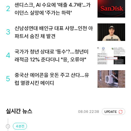
샌디스크, AI 수요에 '매출 4.7배'…가
2
이던스 실망에 '주가는 하락'
신남성연대 배인규 대표 사망…인천 아
3
파트서 숨진 채 발견
국가가 청년 상대로 '통수'?...청년미
4
래적금 12% 준다더니 "응, 오류야"
중국산 에어콘을 웃돈 주고 산다...유
5
럽 열광시킨 메이디
실시간 뉴스
08.06 22:38
UPDATE
4분전