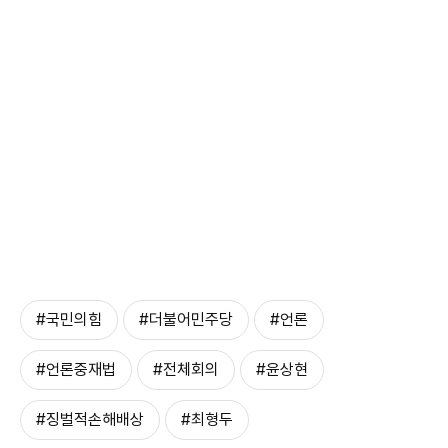
#국민의힘
#더불어민주당
#언론
#언론중재법
#전체회의
#윤상현
#징벌적손해배상
#최형두