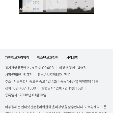
Unmute
개인정보처리방침
청소년보호정책
사이트맵
정기간행등록번호 : 서울 아 00493
회장·발행인 : 곽영길
사장·편집인 : 임규진
청소년보호책임자 : 전운
주소 : 서울특별시 종로구 종로 1길 42(수송동 146-1) 이마빌딩 11층
전화 : 02-767-1500
발행일자 : 2007년 11월 15일
등록일자 : 2008년 01월10일
아주경제는 인터넷신문윤리위원회 윤리강령을 준수합니다. 아주경제의 모든