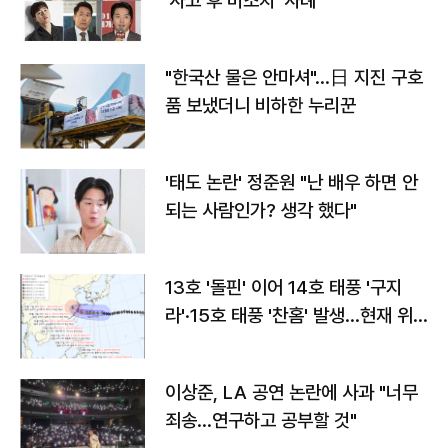
'사고 후 미조치' 사례
"한국산 물은 안마셔"…日 지진 구호
품 보냈더니 비하한 누리꾼
'태도 논란' 정준원 "난 배우 하면 안
되는 사람인가? 생각 했다"
13호 '돌핀' 이어 14호 태풍 '구지
라'·15호 태풍 '찬홈' 발생…현재 위
치와 이동경로는?
이상준, LA 공연 논란에 사과 "너무
죄송…연구하고 공부할 것"