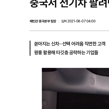
중국서 전기차 팔려면
배인선 중국본부 팀장
입력 2021-08-07 04:00
쏟아지는 신차···선택 어려움 직면한 고객
왕훙 활용해 타깃층 공략하는 기업들