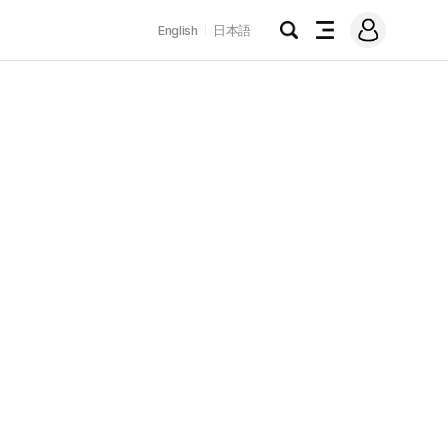
로
English
日本語
그
검
전
인
색
체
메
뉴