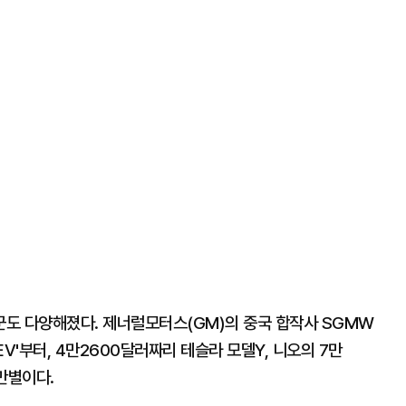
도 다양해졌다. 제너럴모터스(GM)의 중국 합작사 SGMW
V'부터, 4만2600달러짜리 테슬라 모델Y, 니오의 7만
만별이다.