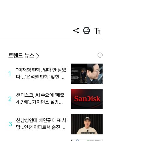
공
프
텍
유
린
스
트
트
크
기
트렌드 뉴스
"이재명 탄핵, 얼마 안 남았
1
다"...'윤석열 탄핵' 맞힌 무
당, '성지글' 등장
샌디스크, AI 수요에 '매출
2
4.7배'…가이던스 실망에
'주가는 하락'
신남성연대 배인규 대표 사
3
망…인천 아파트서 숨진 채
발견