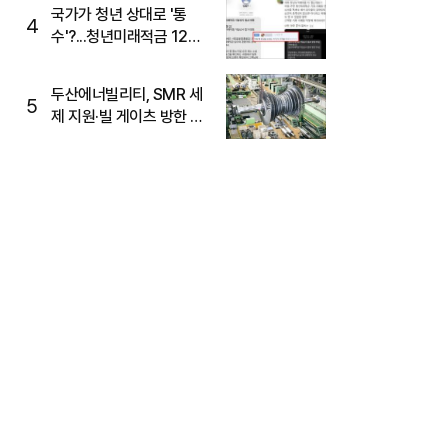
국가가 청년 상대로 '통
4
수'?...청년미래적금 12%
준다더니 "응, 오류야"
두산에너빌리티, SMR 세
5
제 지원·빌 게이츠 방한 기
대에 5%대 강세