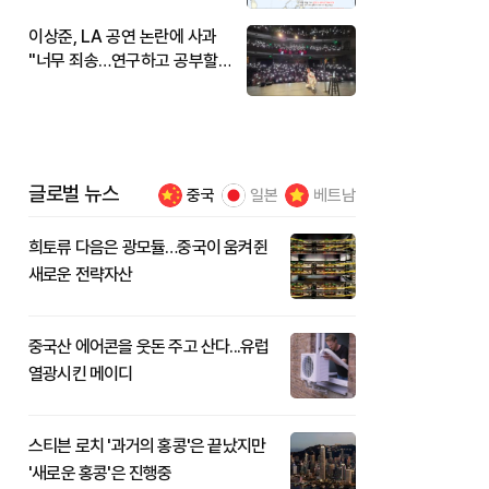
이상준, LA 공연 논란에 사과
"너무 죄송…연구하고 공부할
것"
글로벌 뉴스
중국
일본
베트남
희토류 다음은 광모듈…중국이 움켜쥔
새로운 전략자산
중국산 에어콘을 웃돈 주고 산다...유럽
열광시킨 메이디
스티븐 로치 '과거의 홍콩'은 끝났지만
'새로운 홍콩'은 진행중