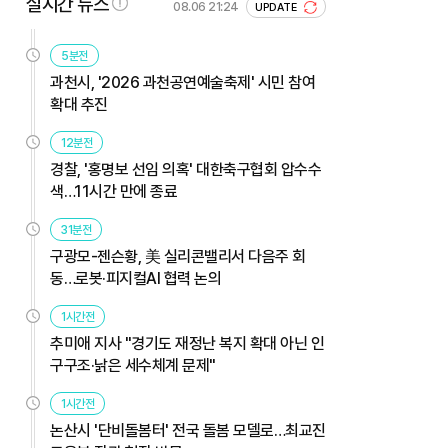
실시간 뉴스
08.06 21:24
UPDATE
5분전
과천시, '2026 과천공연예술축제' 시민 참여
확대 추진
12분전
경찰, '홍명보 선임 의혹' 대한축구협회 압수수
색…11시간 만에 종료
31분전
구광모-젠슨황, 美 실리콘밸리서 다음주 회
동…로봇·피지컬AI 협력 논의
1시간전
추미애 지사 "경기도 재정난 복지 확대 아닌 인
구구조·낡은 세수체계 문제"
1시간전
논산시 '단비돌봄터' 전국 돌봄 모델로…최교진