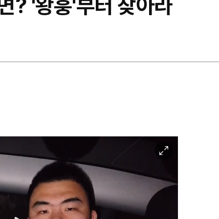
? '왕훙'부터 찾아라
이
미
지
확
대