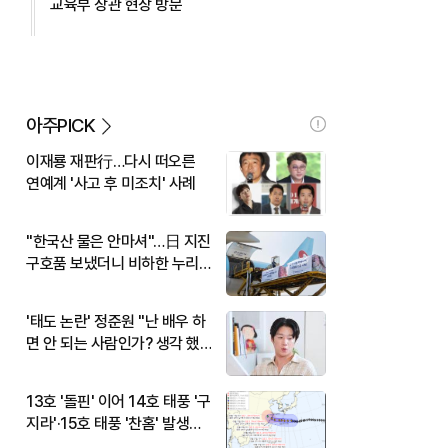
교육부 장관 현장 방문
아주PICK
이재룡 재판行…다시 떠오른
연예계 '사고 후 미조치' 사례
"한국산 물은 안마셔"…日 지진
구호품 보냈더니 비하한 누리
꾼
'태도 논란' 정준원 "난 배우 하
면 안 되는 사람인가? 생각 했
다"
13호 '돌핀' 이어 14호 태풍 '구
지라'·15호 태풍 '찬홈' 발생…
현재 위치와 이동경로는?