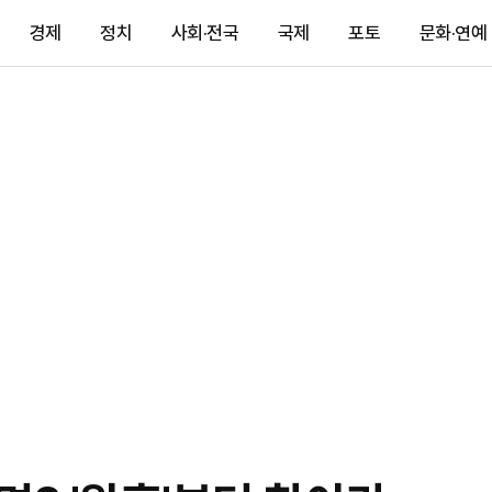
경제
정치
사회·전국
국제
포토
문화·연예