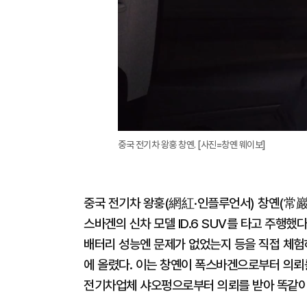
중국 전기차 왕훙 창옌. [사진=창옌 웨이보]
중국 전기차 왕훙(網紅·인플루언서) 창옌(常巖
스바겐의 신차 모델 ID.6 SUV를 타고 주행했
배터리 성능엔 문제가 없었는지 등을 직접 체험
에 올렸다. 이는 창옌이 폭스바겐으로부터 의뢰를
전기차업체 샤오펑으로부터 의뢰를 받아 똑같이 