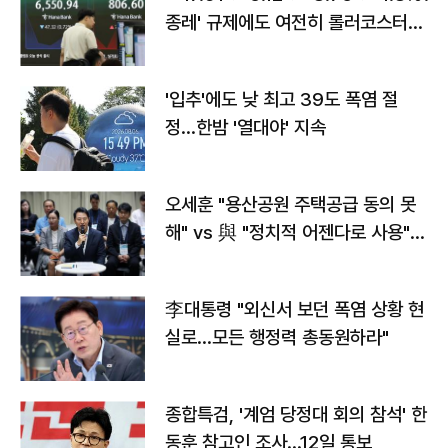
종레' 규제에도 여전히 롤러코스터
타는 코스피
'입추'에도 낮 최고 39도 폭염 절
정…한밤 '열대야' 지속
오세훈 "용산공원 주택공급 동의 못
해" vs 與 "정치적 어젠다로 사용"
맞불
李대통령 "외신서 보던 폭염 상황 현
실로…모든 행정력 총동원하라"
종합특검, '계엄 당정대 회의 참석' 한
동훈 참고인 조사...12일 통보