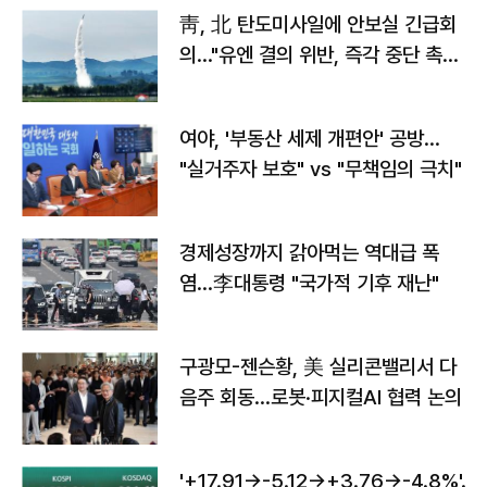
靑, 北 탄도미사일에 안보실 긴급회
의…"유엔 결의 위반, 즉각 중단 촉
구"
여야, '부동산 세제 개편안' 공방…
"실거주자 보호" vs "무책임의 극치"
경제성장까지 갉아먹는 역대급 폭
염…李대통령 "국가적 기후 재난"
구광모-젠슨황, 美 실리콘밸리서 다
음주 회동…로봇·피지컬AI 협력 논의
'+17.91→-5.12→+3.76→-4.8%'…'