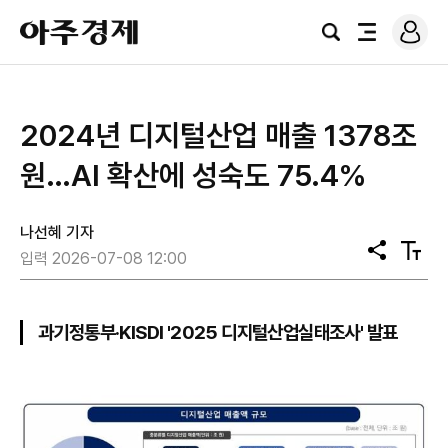
로
아
그
검
전
주
인
색
체
경
메
제
뉴
2024년 디지털산업 매출 1378조
원…AI 확산에 성숙도 75.4%
나선혜 기자
공
텍
입력 2026-07-08 12:00
유
스
트
크
기
과기정통부·KISDI '2025 디지털산업실태조사' 발표