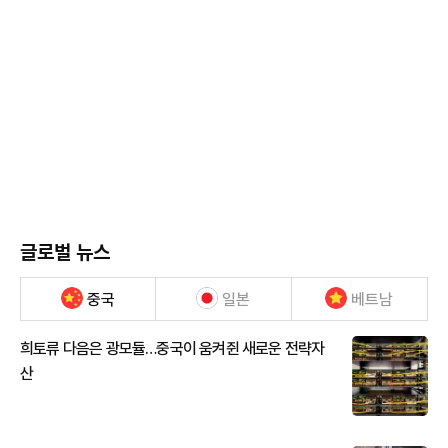
글로벌 뉴스
중국
일본
베트남
희토류 다음은 광모듈…중국이 움켜쥔 새로운 전략자
산