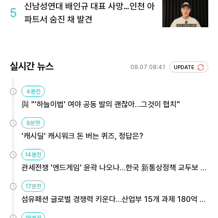
신남성연대 배인규 대표 사망…인천 아
5
파트서 숨진 채 발견
실시간 뉴스
08.07 08:41
UPDATE
4분전
與 "'하늘이법' 여야 공동 발의 괜찮아…그것이 협치"
9분전
'캐시딜' 캐시워크 돈 버는 퀴즈, 정답은?
14분전
관세전쟁 '엔드게임' 윤곽 나오나…한국 新통상정책 교두보 활
용해야
17분전
섬유패션 글로벌 경쟁력 키운다…산업부 15개 과제 180억 지
원