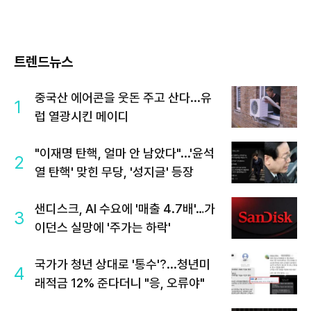
트렌드뉴스
중국산 에어콘을 웃돈 주고 산다...유
1
럽 열광시킨 메이디
"이재명 탄핵, 얼마 안 남았다"...'윤석
2
열 탄핵' 맞힌 무당, '성지글' 등장
샌디스크, AI 수요에 '매출 4.7배'…가
3
이던스 실망에 '주가는 하락'
국가가 청년 상대로 '통수'?...청년미
4
래적금 12% 준다더니 "응, 오류야"