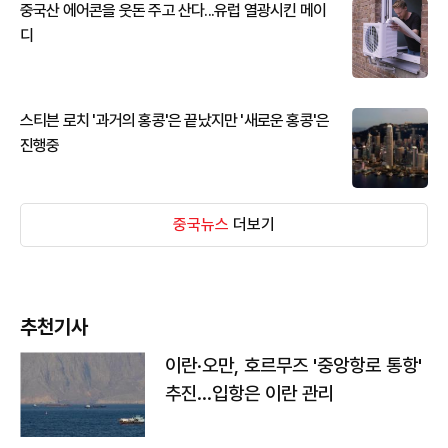
중국산 에어콘을 웃돈 주고 산다...유럽 열광시킨 메이
디
스티븐 로치 '과거의 홍콩'은 끝났지만 '새로운 홍콩'은
진행중
중국뉴스
더보기
추천기사
이란·오만, 호르무즈 '중앙항로 통항'
추진…입항은 이란 관리