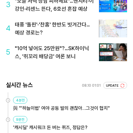
"오늘 저녁 상암 피하세요"…맨시티·이
3
강인·리센느 뜬다, 6호선 혼잡 예상
태풍 '돌핀'·'찬홈' 한반도 빗겨간다…
4
예상 경로는?
"10억 넣어도 25만원"?…SK하이닉
5
스, '쥐꼬리 배당금' 여론 보니
실시간 뉴스
08.10 01:01
UPDATE
4분전
與 "'하늘이법' 여야 공동 발의 괜찮아…그것이 협치"
9분전
'캐시딜' 캐시워크 돈 버는 퀴즈, 정답은?