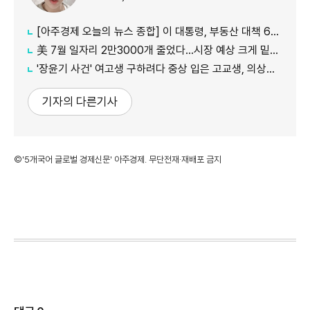
[아주경제 오늘의 뉴스 종합] 이 대통령, 부동산 대책 6시간 점검…"기존 방식 벗어나 과감히 실행" 外
美 7월 일자리 2만3000개 줄었다…시장 예상 크게 밑돈 '고용 쇼크'
'장윤기 사건' 여고생 구하려다 중상 입은 고교생, 의상자 인정
기자의 다른기사
©'5개국어 글로벌 경제신문' 아주경제. 무단전재·재배포 금지