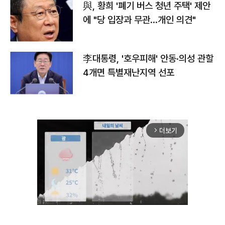
與, 황희 '폐기 버스 청년 주택' 제안
에 "당 입장과 무관…개인 의견"
李대통령, '호우피해' 안동·의성 관할
4개면 특별재난지역 선포
더보기
arrow_forward_ios