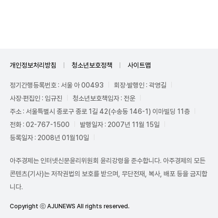
Unmute
개인정보처리방침
청소년보호정책
사이트맵
정기간행등록번호 : 서울 아 00493
회장·발행인 : 곽영길
사장·편집인 : 임규진
청소년보호책임자 : 전운
주소 : 서울특별시 종로구 종로 1길 42(수송동 146-1) 이마빌딩 11층
전화 : 02-767-1500
발행일자 : 2007년 11월 15일
등록일자 : 2008년 01월10일
아주경제는 인터넷신문윤리위원회 윤리강령을 준수합니다. 아주경제의 모든
콘텐츠(기사)는 저작권법의 보호를 받으며, 무단전재, 복사, 배포 등을 금지합
니다.
Copyright ⓒ AJUNEWS All rights reserved.