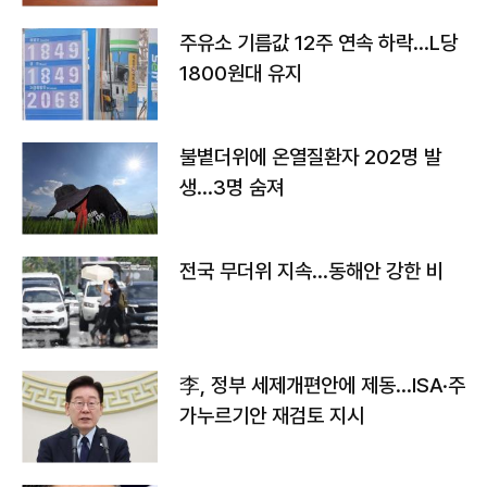
주유소 기름값 12주 연속 하락…L당
1800원대 유지
불볕더위에 온열질환자 202명 발
생…3명 숨져
전국 무더위 지속…동해안 강한 비
李, 정부 세제개편안에 제동…ISA·주
가누르기안 재검토 지시