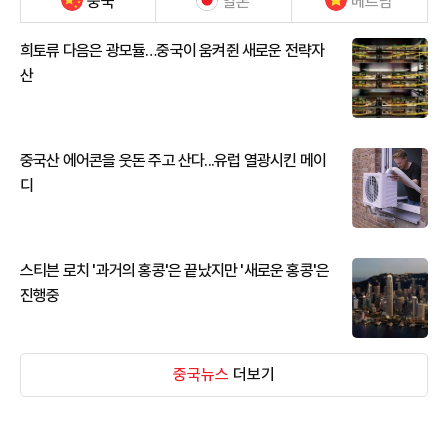
중국
일본
베트남
희토류 다음은 광모듈…중국이 움켜쥔 새로운 전략자
산
중국산 에어콘을 웃돈 주고 산다...유럽 열광시킨 메이
디
스티븐 로치 '과거의 홍콩'은 끝났지만 '새로운 홍콩'은
진행중
중국뉴스
더보기