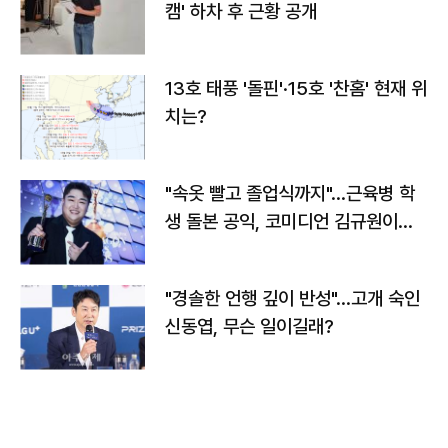
캠' 하차 후 근황 공개
13호 태풍 '돌핀'·15호 '찬홈' 현재 위
치는?
"속옷 빨고 졸업식까지"…근육병 학
생 돌본 공익, 코미디언 김규원이었
다
"경솔한 언행 깊이 반성"…고개 숙인
신동엽, 무슨 일이길래?