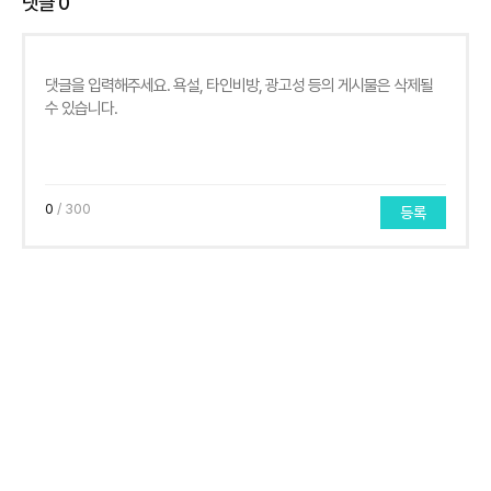
댓글
0
0
/ 300
등록