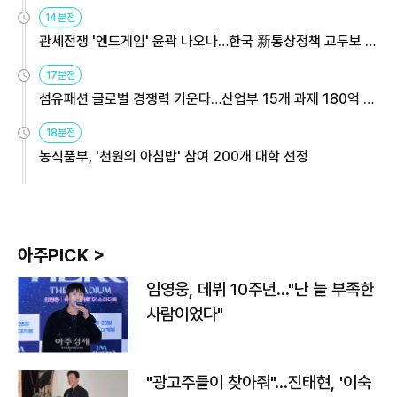
14분전
관세전쟁 '엔드게임' 윤곽 나오나…한국 新통상정책 교두보 활
용해야
17분전
섬유패션 글로벌 경쟁력 키운다…산업부 15개 과제 180억 지
원
18분전
농식품부, '천원의 아침밥' 참여 200개 대학 선정
아주PICK >
임영웅, 데뷔 10주년…"난 늘 부족한
사람이었다"
"광고주들이 찾아줘"…진태현, '이숙