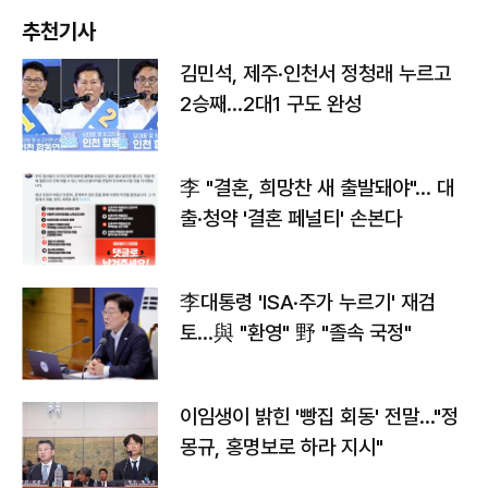
추천기사
김민석, 제주·인천서 정청래 누르고
2승째…2대1 구도 완성
李 "결혼, 희망찬 새 출발돼야"… 대
출·청약 '결혼 페널티' 손본다
李대통령 'ISA·주가 누르기' 재검
토…與 "환영" 野 "졸속 국정"
이임생이 밝힌 '빵집 회동' 전말…"정
몽규, 홍명보로 하라 지시"