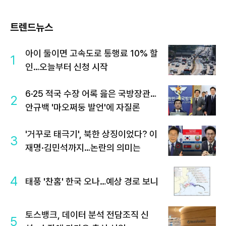
트렌드뉴스
아이 둘이면 고속도로 통행료 10% 할
1
인…오늘부터 신청 시작
6·25 적국 수장 어록 읊은 국방장관…
2
안규백 '마오쩌둥 발언'에 자질론
'거꾸로 태극기', 북한 상징이었다? 이
3
재명·김민석까지…논란의 의미는
4
태풍 '찬홈' 한국 오나…예상 경로 보니
토스뱅크, 데이터 분석 전담조직 신
5