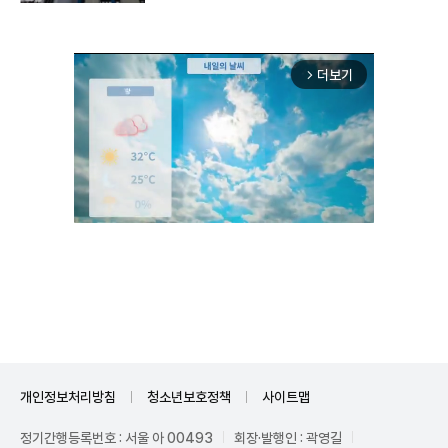
더보기
arrow_forward_ios
Unmute
개인정보처리방침
청소년보호정책
사이트맵
정기간행등록번호 : 서울 아 00493
회장·발행인 : 곽영길