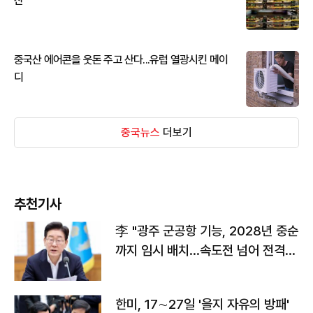
산
중국산 에어콘을 웃돈 주고 산다...유럽 열광시킨 메이
디
중국뉴스
더보기
추천기사
李 "광주 군공항 기능, 2028년 중순
까지 임시 배치…속도전 넘어 전격
전"
한미, 17∼27일 '을지 자유의 방패'