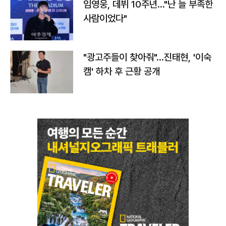
임영웅, 데뷔 10주년…"난 늘 부족한
사람이었다"
"광고주들이 찾아줘"…진태현, '이숙
캠' 하차 후 근황 공개