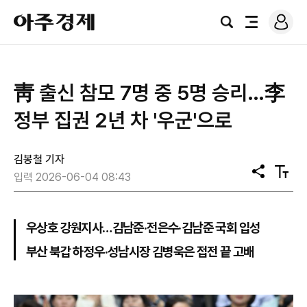
로
아
그
검
전
주
인
색
체
경
메
제
뉴
靑 출신 참모 7명 중 5명 승리…李
정부 집권 2년 차 '우군'으로
김봉철 기자
공
텍
입력 2026-06-04 08:43
유
스
트
크
기
우상호 강원지사…김남준·전은수·김남준 국회 입성
부산 북갑 하정우·성남시장 김병욱은 접전 끝 고배