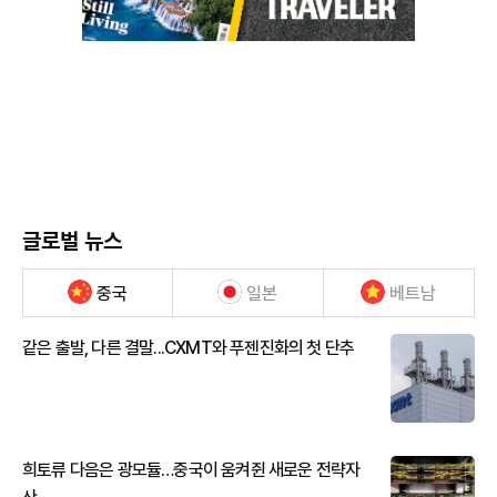
글로벌 뉴스
중국
일본
베트남
같은 출발, 다른 결말...CXMT와 푸젠진화의 첫 단추
희토류 다음은 광모듈…중국이 움켜쥔 새로운 전략자