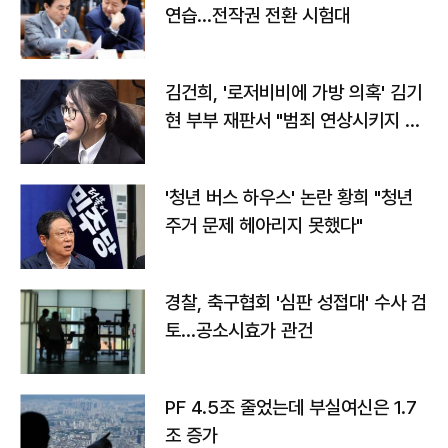
연습…전작권 전환 시험대
김건희, '로저비비에 가방 의혹' 김기
현 부부 재판서 "범죄 연상시키지 말
라"
'청년 버스 하우스' 논란 황희 "청년
주거 문제 헤아리지 못했다"
경찰, 축구협회 '심판 성접대' 수사 검
토…공소시효가 관건
PF 4.5조 줄었는데 부실여신은 1.7
조 증가