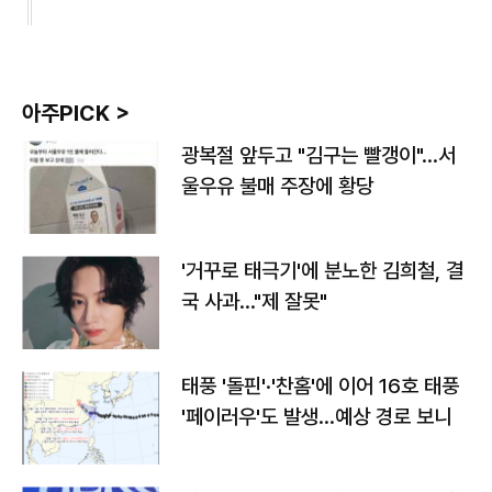
아주PICK >
광복절 앞두고 "김구는 빨갱이"…서
울우유 불매 주장에 황당
'거꾸로 태극기'에 분노한 김희철, 결
국 사과…"제 잘못"
태풍 '돌핀'·'찬홈'에 이어 16호 태풍
'페이러우'도 발생…예상 경로 보니