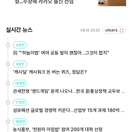
설…수장에 카카오 출신 선임
실시간 뉴스
08.10 23:33
UPDATE
4분전
與 "'하늘이법' 여야 공동 발의 괜찮아…그것이 협치"
9분전
'캐시딜' 캐시워크 돈 버는 퀴즈, 정답은?
14분전
관세전쟁 '엔드게임' 윤곽 나오나…한국 新통상정책 교두보 활
용해야
17분전
섬유패션 글로벌 경쟁력 키운다…산업부 15개 과제 180억 지
원
18분전
농식품부, '천원의 아침밥' 참여 200개 대학 선정