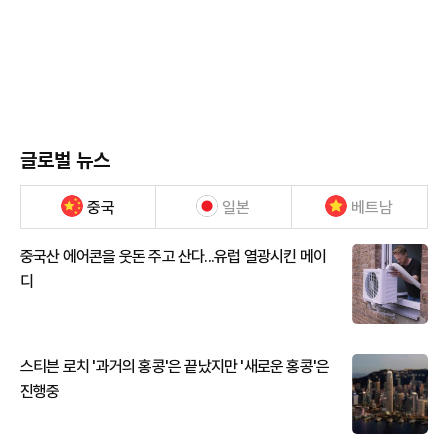
글로벌 뉴스
중국
일본
베트남
중국산 에어콘을 웃돈 주고 산다...유럽 열광시킨 메이
디
스티븐 로치 '과거의 홍콩'은 끝났지만 '새로운 홍콩'은
진행중