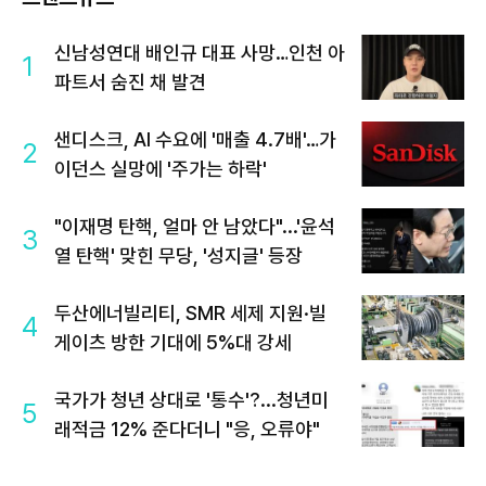
신남성연대 배인규 대표 사망…인천 아
1
파트서 숨진 채 발견
샌디스크, AI 수요에 '매출 4.7배'…가
2
이던스 실망에 '주가는 하락'
"이재명 탄핵, 얼마 안 남았다"...'윤석
3
열 탄핵' 맞힌 무당, '성지글' 등장
두산에너빌리티, SMR 세제 지원·빌
4
게이츠 방한 기대에 5%대 강세
국가가 청년 상대로 '통수'?...청년미
5
래적금 12% 준다더니 "응, 오류야"