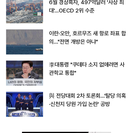
6월 경상흑자, 497억달러 '사상 최
대'…OECD 2위 수준
이란·오만, 호르무즈 새 항로 좌표 합
의…"전면 개방은 아냐"
李대통령 "쿠데타 소지 없애려면 사
관학교 통합"
與 전당대회 2차 토론회…'탈당 의혹
·신천지 당원 가입 논란' 공방