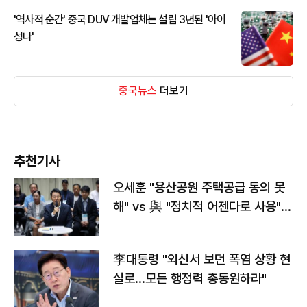
'역사적 순간' 중국 DUV 개발업체는 설립 3년된 '아이
성나'
중국뉴스
더보기
추천기사
오세훈 "용산공원 주택공급 동의 못
해" vs 與 "정치적 어젠다로 사용"
맞불
李대통령 "외신서 보던 폭염 상황 현
실로…모든 행정력 총동원하라"