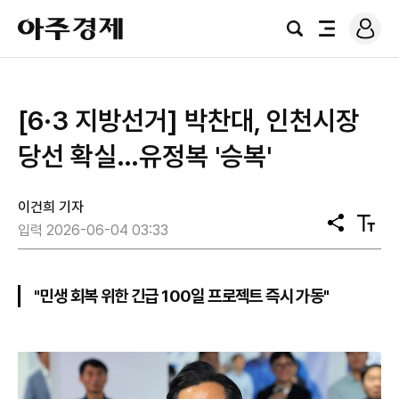
로
아
그
검
전
주
인
색
체
경
메
제
뉴
[6·3 지방선거] 박찬대, 인천시장
당선 확실…유정복 '승복'
이건희 기자
공
텍
입력 2026-06-04 03:33
유
스
트
크
기
"민생 회복 위한 긴급 100일 프로젝트 즉시 가동"