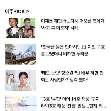
아주PICK >
이재룡 재판行…다시 떠오른 연예계
'사고 후 미조치' 사례
"한국산 물은 안마셔"…日 지진 구호
품 보냈더니 비하한 누리꾼
'태도 논란' 정준원 "난 배우 하면 안
되는 사람인가? 생각 했다"
13호 '돌핀' 이어 14호 태풍 '구지
라'·15호 태풍 '찬홈' 발생…현재 위