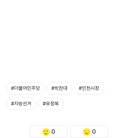
#더불어민주당
#박찬대
#인천시장
#지방선거
#유정복
0
0