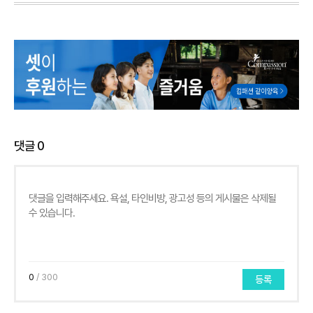
댓글
0
0
/ 300
등록