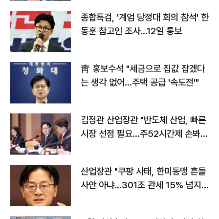
종합특검, '계엄 당정대 회의 참석' 한
동훈 참고인 조사...12일 통보
靑 홍보수석 "세금으로 집값 잡겠다
는 생각 없어…주택 공급 '속도전'"
김정관 산업장관 "반도체 산업, 빠른
시장 선점 필요…주52시간제 손봐
야"
산업장관 "쿠팡 사태, 한미동맹 흔들
사안 아냐…301조 관세 15% 넘지
않도록 협의"