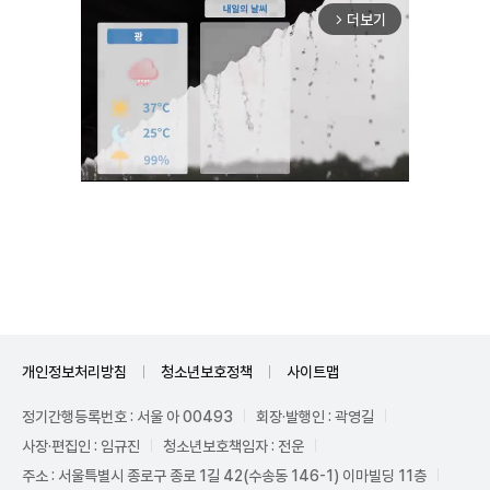
더보기
arrow_forward_ios
Unmute
개인정보처리방침
청소년보호정책
사이트맵
정기간행등록번호 : 서울 아 00493
회장·발행인 : 곽영길
사장·편집인 : 임규진
청소년보호책임자 : 전운
주소 : 서울특별시 종로구 종로 1길 42(수송동 146-1) 이마빌딩 11층