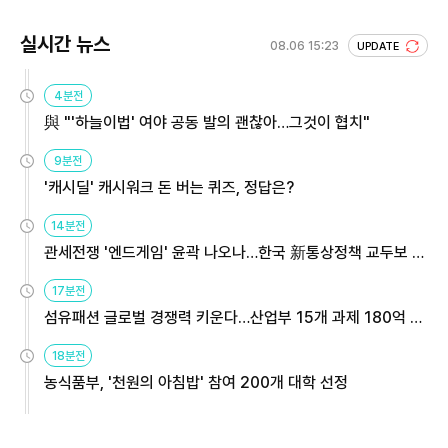
실시간 뉴스
08.06 15:23
UPDATE
4분전
與 "'하늘이법' 여야 공동 발의 괜찮아…그것이 협치"
9분전
'캐시딜' 캐시워크 돈 버는 퀴즈, 정답은?
14분전
관세전쟁 '엔드게임' 윤곽 나오나…한국 新통상정책 교두보 활
용해야
17분전
섬유패션 글로벌 경쟁력 키운다…산업부 15개 과제 180억 지
원
18분전
농식품부, '천원의 아침밥' 참여 200개 대학 선정