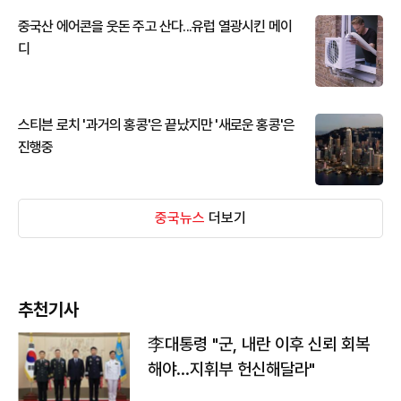
중국산 에어콘을 웃돈 주고 산다...유럽 열광시킨 메이
디
스티븐 로치 '과거의 홍콩'은 끝났지만 '새로운 홍콩'은
진행중
중국뉴스
더보기
추천기사
李대통령 "군, 내란 이후 신뢰 회복
해야…지휘부 헌신해달라"