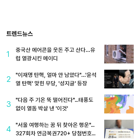
트렌드뉴스
중국산 에어콘을 웃돈 주고 산다...유
1
럽 열광시킨 메이디
"이재명 탄핵, 얼마 안 남았다"...'윤석
2
열 탄핵' 맞힌 무당, '성지글' 등장
"다음 주 기온 뚝 떨어진다"…태풍도
3
없이 열돔 박살 낸 '이것'
"서울 여행하는 꿈 뒤 찾아온 행운"…
4
327회차 연금복권720+ 당첨번호조