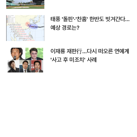
태풍 '돌핀'·'찬홈' 한반도 빗겨간다…
예상 경로는?
이재룡 재판行…다시 떠오른 연예계
'사고 후 미조치' 사례