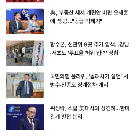
與, 부동산 세제 개편안 비판 오세훈
에 '맹공'…"공급 억제기"
합수본, 선관위 9곳 추가 압색…강남
·서초도 '투표율 허위 입력' 정황
국민의힘 윤리위, '돌려차기 실언' 서
범수·진종오 징계절차 개시
위성락, 스틸 美대사와 상견례…한미
관계 발전 논의