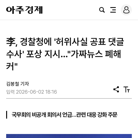
로
아
그
검
전
주
인
색
체
경
메
제
뉴
李, 경찰청에 '허위사실 공표 댓글
수사' 포상 지시…"가짜뉴스 폐해
커"
김봉철 기자
공
텍
입력 2026-06-02 18:16
유
스
트
크
기
국무회의 비공개 회의서 언급…관련 대응 강화 주문