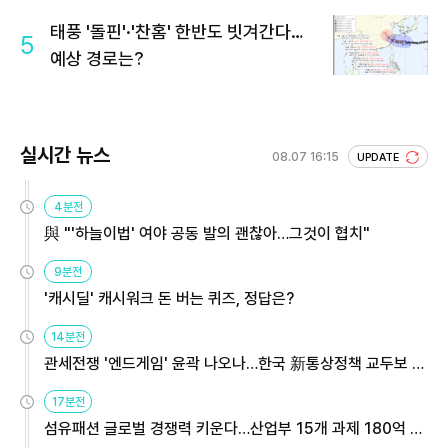
회 주목
태풍 '돌핀'·'찬홈' 한반도 빗겨간다…
5
예상 경로는?
실시간 뉴스
08.07 16:15
UPDATE
4분전
與 "'하늘이법' 여야 공동 발의 괜찮아…그것이 협치"
9분전
'캐시딜' 캐시워크 돈 버는 퀴즈, 정답은?
14분전
관세전쟁 '엔드게임' 윤곽 나오나…한국 新통상정책 교두보 활
용해야
17분전
섬유패션 글로벌 경쟁력 키운다…산업부 15개 과제 180억 지