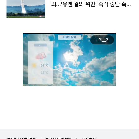
의…"유엔 결의 위반, 즉각 중단 촉
구"
더보기
arrow_forward_ios
Unmute