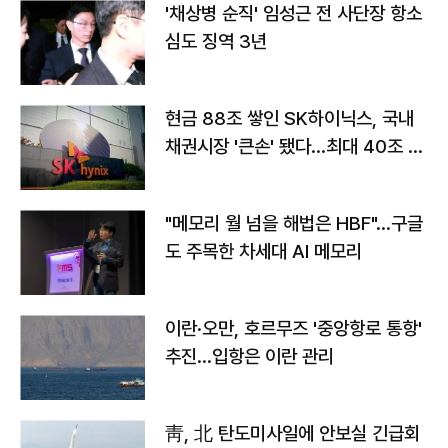
'채상병 순직' 임성근 전 사단장 항소
심도 징역 3년
현금 88조 쌓인 SK하이닉스, 국내
채권시장 '큰손' 됐다…최대 40조 투
자
"메모리 월 넘을 해법은 HBF"…구글
도 주목한 차세대 AI 메모리
이란·오만, 호르무즈 '중앙항로 통항'
추진…입항은 이란 관리
靑, 北 탄도미사일에 안보실 긴급회