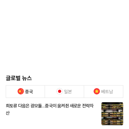
글로벌 뉴스
중국
일본
베트남
희토류 다음은 광모듈…중국이 움켜쥔 새로운 전략자
산