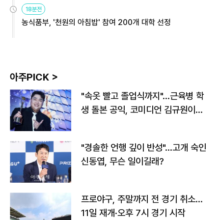
원
18분전
농식품부, '천원의 아침밥' 참여 200개 대학 선정
아주PICK >
"속옷 빨고 졸업식까지"…근육병 학
생 돌본 공익, 코미디언 김규원이었
다
"경솔한 언행 깊이 반성"…고개 숙인
신동엽, 무슨 일이길래?
프로야구, 주말까지 전 경기 취소…
11일 재개·오후 7시 경기 시작